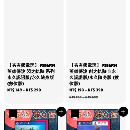
【夯夯熊電玩】 PS5&PS4
【夯夯熊電玩】 PS5&PS4
英雄傳說 閃之軌跡 系列
英雄傳說 創之軌跡 🀄 永
永久認證版/永久隨身版
久認證版/永久隨身版 (數
(數位版)
位版)
Regular
NT$ 149
-
NT$ 290
Sale
NT$ 190
-
NT$ 390
Regular
price
price
price
NT$ 299
-
NT$ 699
優惠
優惠