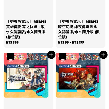
【夯夯熊電玩】 PS5&PS4
【夯夯熊電玩】 PS5&PS4
英雄傳說 零之軌跡：改
時空幻境 緋夜傳奇 🀄 永
永久認證版/永久隨身版
久認證版/永久隨身版 (數
(數位版)
位版)
Regular
NT$ 399
Regular
NT$ 99
-
NT$ 199
price
price
優惠
優惠