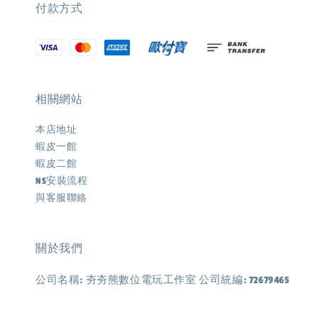
付款方式
相關網站
本店地址
蝦皮一館
蝦皮二館
NS安裝流程
與客服聯絡
關於我們
公司名稱: 夯夯熊數位電玩工作室 公司統編: 72679465