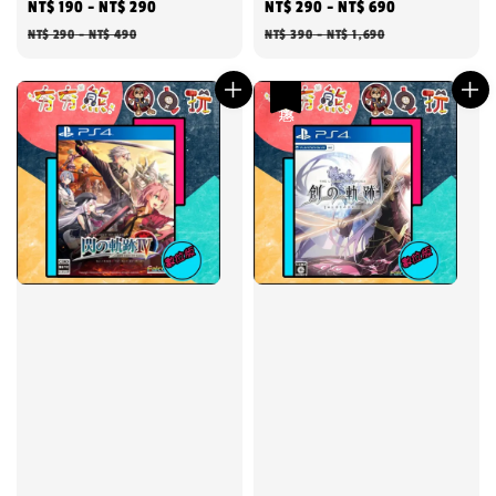
Sale
NT$ 190
-
NT$ 290
Regular
Sale
NT$ 290
-
NT$ 690
Regular
price
price
price
price
NT$ 290
-
NT$ 490
NT$ 390
-
NT$ 1,690
優惠