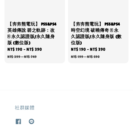
【夯夯熊電玩】 PS5&PS4
【夯夯熊電玩】 PS5&PS4
英雄傳說 碧之軌跡：改
時空幻境 破曉傳奇 🀄 永
🀄 永久認證版/永久隨身
久認證版/永久隨身版 (數
版 (數位版)
位版)
Sale
NT$ 190
-
NT$ 390
Regular
Sale
NT$ 190
-
NT$ 390
Regular
price
price
price
price
NT$ 399
-
NT$ 749
NT$ 199
-
NT$ 590
社群媒體