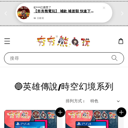
虹***
已購買了
折
PS系列遊戲 滿500折50，加購第二件再打95折
【夯夯熊電玩】 補款 補差額 快速下單 自助下標 專區 (數位版)
現在去購物！
10 分鐘前
搜尋
🔵英雄傳說/時空幻境系列
排列方式 :