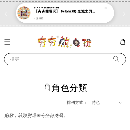
S** H**
added to cart
折
PS系列遊戲 滿500折50，加購第二件再打95折
【夯夯熊電玩】 Switch(NS) 鬼滅之刃2 火之神血風譚 2代/1代 🀄 (數位版)
現在去購物！
2 分鐘前
搜尋
🔖角色分類
排列方式 :
抱歉，該類別還未有任何商品。