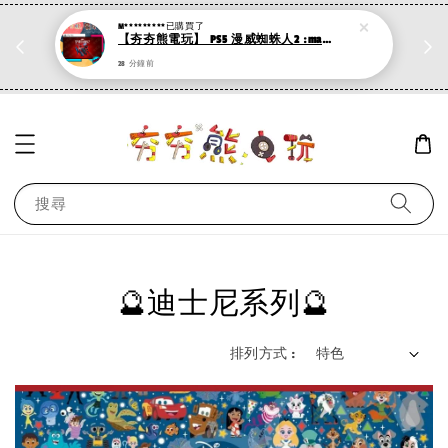
M*********
已購買了
折
PS系列遊戲 滿500折50，加購第二件再打95折
【夯夯熊電玩】 PS5 漫威蜘蛛人2 :mahjong: (數位版)
現在去購物！
28 分鐘前
搜尋
🔮迪士尼系列🔮
排列方式 :