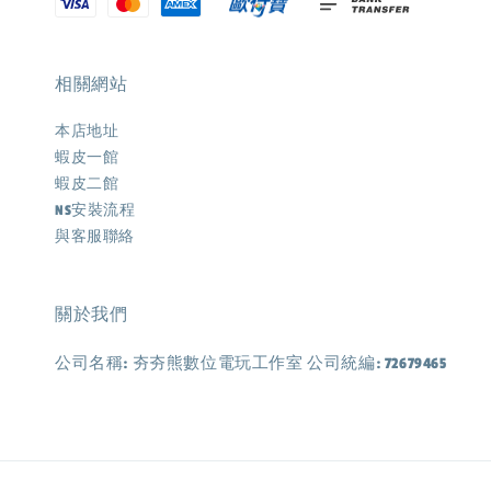
相關網站
本店地址
蝦皮一館
蝦皮二館
NS安裝流程
與客服聯絡
關於我們
公司名稱: 夯夯熊數位電玩工作室 公司統編: 72679465