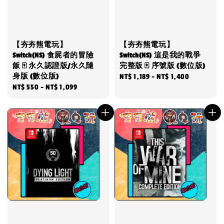
【夯夯熊電玩】
【夯夯熊電玩】
Switch(NS) 食屍者的冒險
Switch(NS) 這是我的戰爭
飯 🀄 永久認證版/永久隨
完整版 🀄 序號版 (數位版)
身版 (數位版)
Regular
NT$ 1,189
-
NT$ 1,400
Regular
NT$ 550
-
NT$ 1,099
price
price