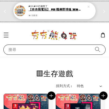
P*** P***
已購買了
折
PS系列遊戲 滿500折50，加購第二件再打95折
【夯夯熊電玩】 PS5 職棒野球魂 2026 :mahjong:(數位版)
現在去購物！
16 分鐘前
搜尋
🟥生存遊戲
排列方式 :