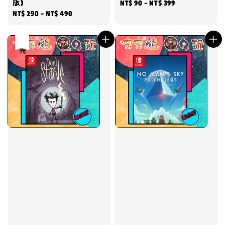
版)
Regular
NT$ 90
-
NT$ 399
Regular
NT$ 290
-
NT$ 490
price
price
售完