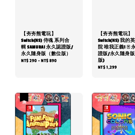
【夯夯熊電玩】
【夯夯熊電玩】
Switch(NS) 侍魂 系列合
Switch(NS) 我
輯 SAMURAI 永久認證版/
院 唯我正義1 🀄
永久隨身版（數位版）
證版/永久隨身版
版)
Regular
NT$ 290
-
NT$ 890
Regular
NT$ 1,299
price
price
優惠