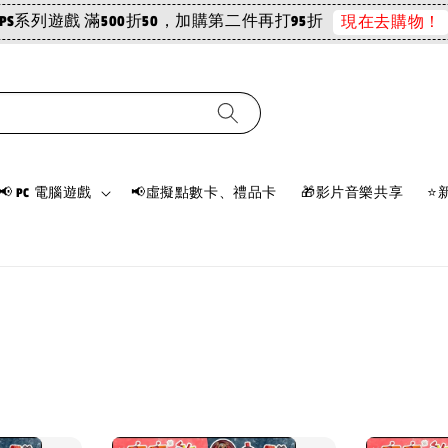
PS系列遊戲 滿500折50，加購第二件再打95折
現在去購物！
📢 PC 電腦遊戲
📢虛擬點數卡、禮品卡
🎁影片音樂共享
⭐