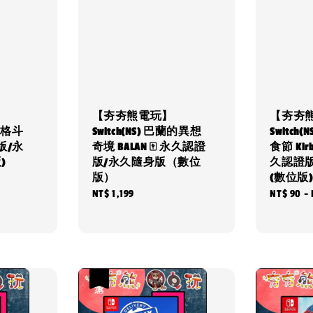
【夯夯熊電玩】
【夯夯
普空格斗
Switch(NS) 巴蘭的異想
Switch
版/永
奇境 BALAN 🀄 永久認證
食節 Kirby
)
版/永久隨身版（數位
久認證
版）
(數位版)
Regular
NT$ 1,199
Regular
NT$ 90
-
price
price
優惠