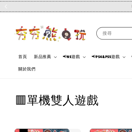
搜尋
首頁
新品推薦
📢NS遊戲
📢PS4&PS5遊戲
關於我們
🟥單機雙人遊戲