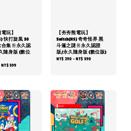
熊電玩】
【夯夯熊電玩】
(NS) 快打旋風 30
Switch(NS) 奇奇怪界 黑
合集 🀄 永久認
斗篷之謎 🀄 永久認證
久隨身版 (數位
版/永久隨身版 (數位版)
Regular
NT$ 290
-
NT$ 590
-
NT$ 599
price