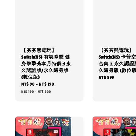
【夯夯熊電玩】
【夯夯熊電玩】
Switch(NS) 有氧拳擊 健
Switch(NS) 卡
身拳擊🐲本月特價🀄 永
合集 🀄 永久認證
久認證版/永久隨身版
久隨身版 (數位版
(數位版)
Regular
NT$ 899
Sale
NT$ 90
-
NT$ 190
Regular
price
price
price
NT$ 190
-
NT$ 900