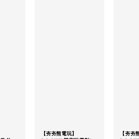
【夯夯熊電玩】
【夯夯