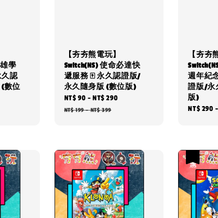
【夯夯熊電玩】
【夯夯
的英雄學
Switch(NS) 使命必達快
Switch
 永久認
遞服務 🀄 永久認證版/
週年紀念
 (數位
永久隨身版 (數位版)
證版/永
版)
Sale
NT$ 90
-
NT$ 290
Regular
Regular
NT$ 290
price
price
NT$ 199
-
NT$ 399
price
優惠