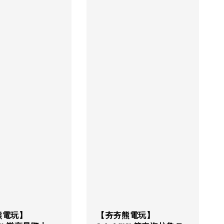
熊電玩】
【夯夯熊電玩】