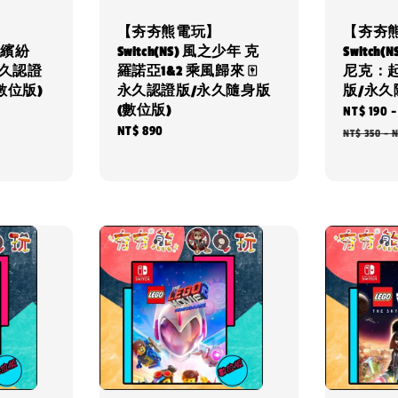
【夯夯熊電玩】
【夯夯
尼克繽紛
Switch(NS) 風之少年 克
Switch
永久認證
羅諾亞1&2 乘風歸來 🀄
尼克：起
數位版)
永久認證版/永久隨身版
版/永久
(數位版)
Sale
NT$ 190
Regular
NT$ 890
price
NT$ 350
-
N
price