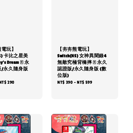
熊電玩】
【夯夯熊電玩】
(NS) 卡比之星美
Switch(NS) 女神異聞錄4
’s Dream 🀄 永
無敵究極背橋摔 🀄 永久
版/永久隨身版
認證版/永久隨身版 (數
位版)
NT$ 290
Regular
NT$ 390
-
NT$ 599
price