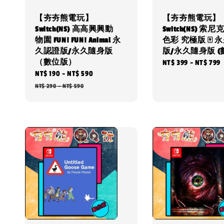
【夯夯熊電玩】
【夯夯熊電玩】
Switch(NS) 高高興興動
Switch(NS) 索
物園 FUN! FUN! Animal 永
色彩 究極版 🀄 
久認證版/永久隨身版
版/永久隨身版 (
（數位版）
Regular
NT$ 399
-
NT$ 799
Sale
NT$ 190
-
NT$ 590
Regular
price
price
price
NT$ 290
-
NT$ 590