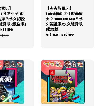
熊電玩】
【夯夯熊電玩】
(NS) 音速小子 索
Switch(NS) 這什麼高爾
源 🀄 永久認證
夫？ What the Golf 🀄 永
隨身版 (數位版)
久認證版/永久隨身版
(數位版
-
NT$ 590
Regular
Regular
NT$ 250
-
NT$ 499
price
T$ 899
price