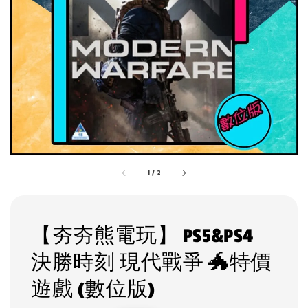
1
/
2
【夯夯熊電玩】 PS5&PS4
決勝時刻 現代戰爭 🐲特價
遊戲 (數位版)