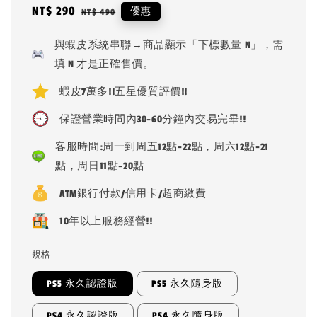
Sale
NT$ 290
Regular
優惠
NT$ 490
price
price
與蝦皮系統串聯→商品顯示「下標數量 N」，需
填 N 才是正確售價。
蝦皮7萬多!!五星優質評價!!
保證營業時間內30-60分鐘內交易完畢!!
客服時間:周一到周五12點-22點，周六12點-21
點，周日11點-20點
ATM銀行付款/信用卡/超商繳費
10年以上服務經營!!
規格
PS5 永久認證版
PS5 永久隨身版
PS4 永久認證版
PS4 永久隨身版