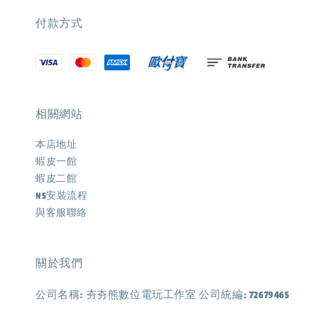
付款方式
相關網站
本店地址
蝦皮一館
蝦皮二館
NS安裝流程
與客服聯絡
關於我們
公司名稱: 夯夯熊數位電玩工作室 公司統編: 72679465