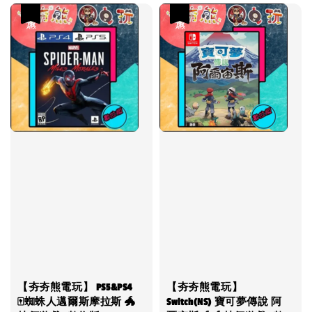
優惠
優惠
【夯夯熊電玩】 PS5&PS4
【夯夯熊電玩】
🀄蜘蛛人邁爾斯摩拉斯 🐲
Switch(NS) 寶可夢傳說 阿