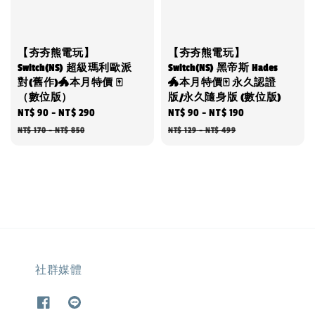
【夯夯熊電玩】
【夯夯熊電玩】
Switch(NS) 超級瑪利歐派
Switch(NS) 黑帝斯 Hades
對(舊作)🐲本月特價 🀄
🐲本月特價🀄 永久認證
（數位版）
版/永久隨身版 (數位版)
Sale
NT$ 90
-
NT$ 290
Regular
Sale
NT$ 90
-
NT$ 190
Regular
price
price
price
price
NT$ 170
-
NT$ 850
NT$ 129
-
NT$ 499
社群媒體