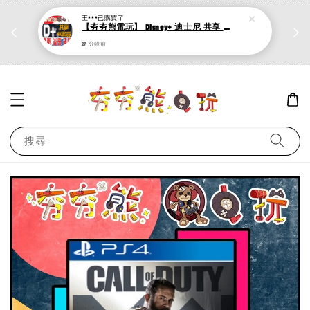
王***
已購買了
折
PS系列遊戲 滿500折50，加購第二件再打95折
【夯夯熊電玩】 Disney+ 迪士尼 共享 4K畫質 30/60/90/120/180/365天 租用期間不換號 影音串流平台 (數位版)
現在去購物！
27 分鐘前
搜尋