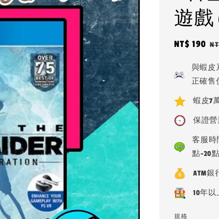
遊戲 
Sale
NT$ 190
R
NT
price
pr
與蝦皮
正確售
蝦皮7萬
保證營
客服時間
點-20
ATM
10年以
規格