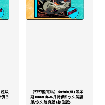
) 超級
【夯夯熊電玩】 Switch(NS) 黑帝
 🀄
斯 Hades 🐲本月特價🀄 永久認證
版/永久隨身版 (數位版)