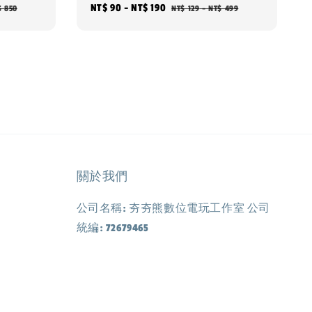
Sale
NT$ 90
-
NT$ 190
Regular
$ 850
NT$ 129
-
NT$ 499
price
price
關於我們
公司名稱: 夯夯熊數位電玩工作室 公司
統編: 72679465