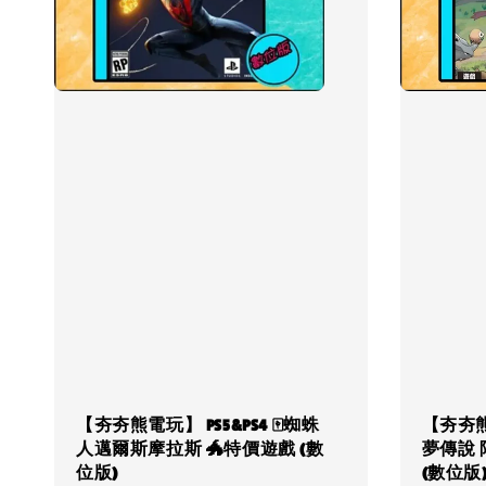
【夯夯熊電玩】 PS5&PS4 🀄蜘蛛
【夯夯熊電
人邁爾斯摩拉斯 🐲特價遊戲 (數
夢傳說 
位版)
(數位版