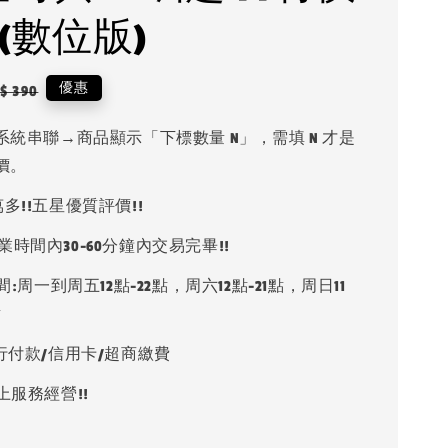
(數位版)
egular
優惠
$ 390
ice
系統串聯→商品顯示「下標數量 N」，需填 N 才是
價。
多!!五星優質評價!!
業時間內30-60分鐘內交易完畢!!
:周一到周五12點-22點，周六12點-21點，周日11
點
銀行付款/信用卡/超商繳費
上服務經營!!