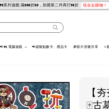
PS系列遊戲 滿500折50，加購第二件再打95折
現在去購物！
📢 PC 電腦遊戲
📢虛擬點數卡、禮品卡
🎁影片音樂共享
⭐
【夯夯
🀄古