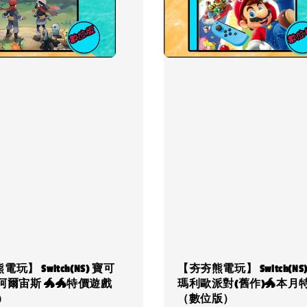
玩】 Switch(NS) 寶可
【夯夯熊電玩】 Switch(NS
阿爾宙斯 🐲🐲特價遊戲
瑪利歐派對(舊作)🐲本月特價
)
（數位版）