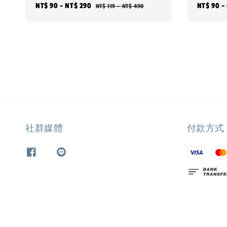
Sale
NT$ 90
-
NT$ 290
Regular
Sale
NT$ 90
-
NT$ 119
-
NT$ 490
price
price
price
社群媒體
付款方式