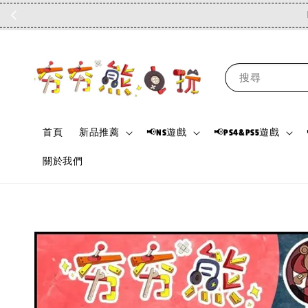
搜尋
首頁
新品推薦
📢NS遊戲
📢PS4&PS5遊戲
關於我們