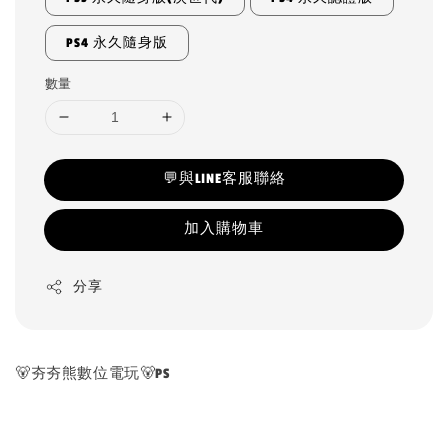
PS4 永久隨身版
數量
💬與LINE客服聯絡
加入購物車
分享
🐻夯夯熊數位電玩🐻PS