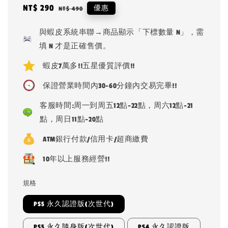
Sale
NT$ 290
Regular
優惠
NT$ 490
price
price
與蝦皮系統串聯→商品顯示「下標數量 N」，需
填 N 才是正確售價。
蝦皮7萬多!!五星優質評價!!
保證營業時間內30-60分鐘內交易完畢!!
客服時間:周一到周五12點-22點，周六12點-21
點，周日11點-20點
ATM銀行付款/信用卡/超商繳費
10年以上服務經營!!
規格
PS5 永久認證版(次世代)
PS5 永久隨身版(次世代)
PS4 永久認證版