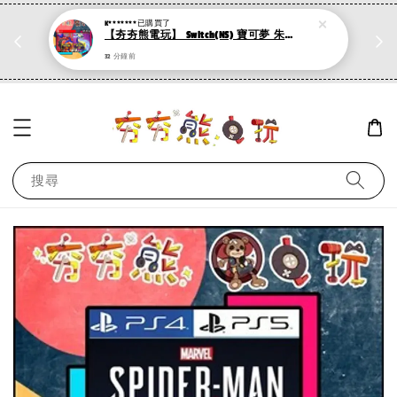
K*******
已購買了
折
PS系列遊戲 滿500折50，加購第二件再打95折
【夯夯熊電玩】 Switch(NS) 寶可夢 朱 寶可夢 紫 標準版 :mahjong: (數位版)
現在去購物！
32 分鐘前
搜尋