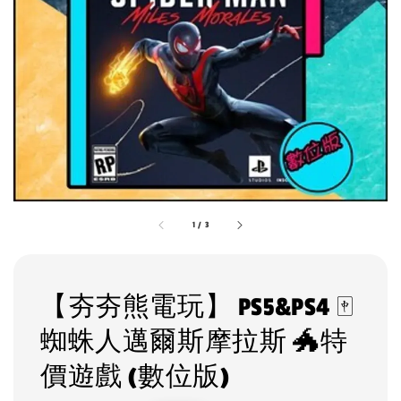
1
/
3
【夯夯熊電玩】 PS5&PS4 🀄
蜘蛛人邁爾斯摩拉斯 🐲特
價遊戲 (數位版)