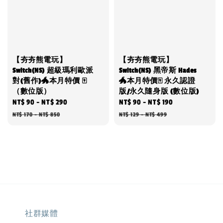
【夯夯熊電玩】
【夯夯熊電玩】
Switch(NS) 超級瑪利歐派
Switch(NS) 黑帝斯 Hades
對(舊作)🐲本月特價 🀄
🐲本月特價🀄 永久認證
（數位版）
版/永久隨身版 (數位版)
Sale
NT$ 90
-
NT$ 290
Regular
Sale
NT$ 90
-
NT$ 190
Regular
price
price
price
price
NT$ 170
-
NT$ 850
NT$ 129
-
NT$ 499
社群媒體