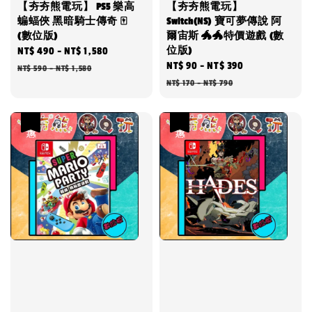
【夯夯熊電玩】 PS5 樂高
【夯夯熊電玩】
蝙蝠俠 黑暗騎士傳奇 🀄
Switch(NS) 寶可夢傳說 阿
(數位版)
爾宙斯 🐲🐲特價遊戲 (數
位版)
Sale
NT$ 490
-
NT$ 1,580
Regular
Sale
NT$ 90
-
NT$ 390
Regular
price
price
NT$ 590
-
NT$ 1,580
price
price
NT$ 170
-
NT$ 790
優惠
優惠