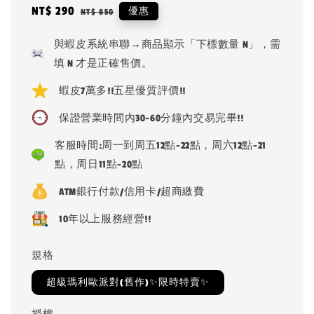
Sale
NT$ 290
Regular
優惠
NT$ 850
price
price
與蝦皮系統串聯→商品顯示「下標數量 N」，需
填 N 才是正確售價。
蝦皮7萬多!!五星優質評價!!
保證營業時間內30-60分鐘內交易完畢!!
客服時間:周一到周五12點-22點，周六12點-21
點，周日11點-20點
ATM銀行付款/信用卡/超商繳費
10年以上服務經營!!
規格
超級瑪利歐派對(舊作)✨限時特賣✨