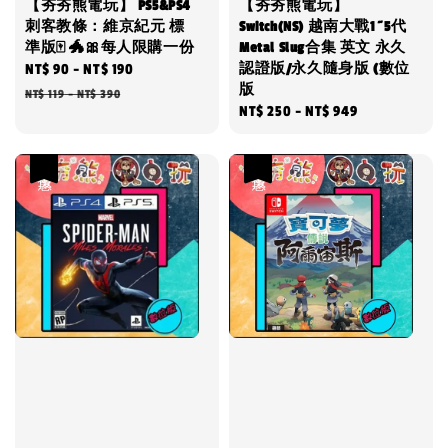
【夯夯熊電玩】 PS5&PS4
【夯夯熊電玩】
刺客教條：維京紀元 標
Switch(NS) 越南大戰1~5代
準版🀄 🐲🎀每人限購一份
Metal Slug合集 英文 永久
認證版/永久隨身版 (數位
Sale
NT$ 90
-
NT$ 190
Regular
版
price
price
NT$ 119
-
NT$ 390
Regular
NT$ 250
-
NT$ 949
price
優惠
優惠