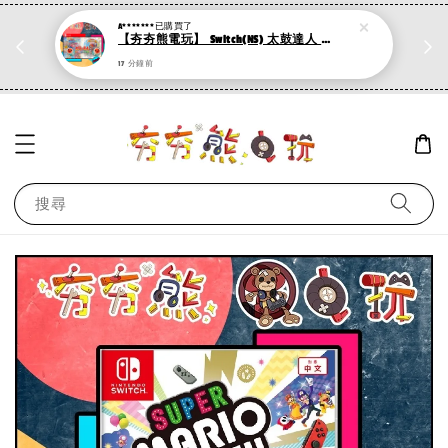
A*******
已購買了
折
PS系列遊戲 滿500折50，加購第二件再打95折
【夯夯熊電玩】 Switch(NS) 太鼓達人 咚咔二合一大冒險 :mahjong:(數位版)
現在去購物！
17 分鐘前
搜尋