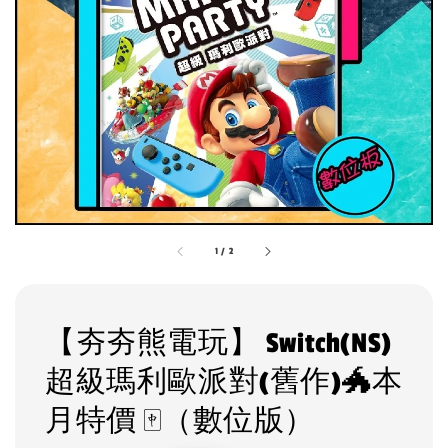
1
/
2
【夯夯熊電玩】 Switch(NS)
超級瑪利歐派對(舊作)🐲本
月特價 🀄（數位版）