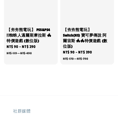
【夯夯熊電玩】 PS5&PS4
【夯夯熊電玩】
🀄蜘蛛人邁爾斯摩拉斯 🐲
Switch(NS) 寶可夢傳說 阿
特價遊戲 (數位版)
爾宙斯 🐲🐲特價遊戲 (數
位版)
Sale
NT$ 90
-
NT$ 290
Regular
Sale
NT$ 90
-
NT$ 390
Regular
price
price
NT$ 119
-
NT$ 490
price
price
NT$ 170
-
NT$ 790
社群媒體