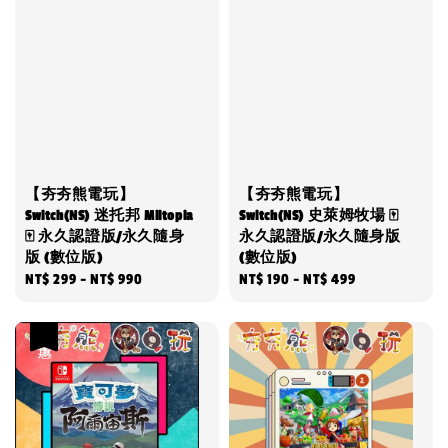
【夯夯熊電玩】
【夯夯熊電玩】
Switch(NS) 迷托邦 Miitopia
Switch(NS) 史萊姆牧場 🀄
🀄 永久認證版/永久隨身
永久認證版/永久隨身版
版 (數位版)
(數位版)
Regular
NT$ 299
-
NT$ 990
Regular
NT$ 190
-
NT$ 499
price
price
優惠