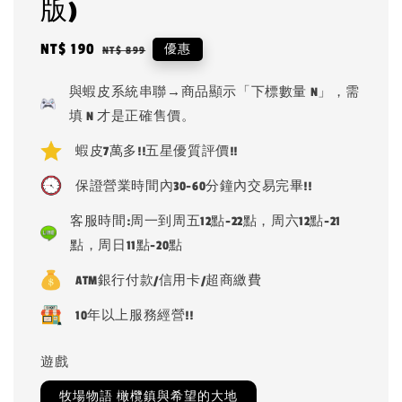
版)
Sale
NT$ 190
Regular
優惠
NT$ 899
price
price
與蝦皮系統串聯→商品顯示「下標數量 N」，需
填 N 才是正確售價。
蝦皮7萬多!!五星優質評價!!
保證營業時間內30-60分鐘內交易完畢!!
客服時間:周一到周五12點-22點，周六12點-21
點，周日11點-20點
ATM銀行付款/信用卡/超商繳費
10年以上服務經營!!
遊戲
牧場物語 橄欖鎮與希望的大地