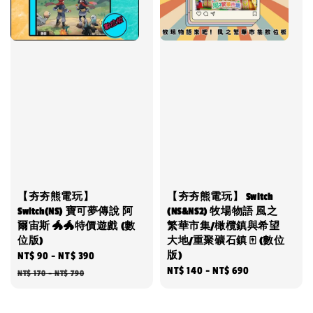
【夯夯熊電玩】
【夯夯熊電玩】 Switch
Switch(NS) 寶可夢傳說 阿
(NS&NS2) 牧場物語 風之
爾宙斯 🐲🐲特價遊戲 (數
繁華市集/橄欖鎮與希望
位版)
大地/重聚礦石鎮 🀄 (數位
版)
Sale
NT$ 90
-
NT$ 390
Regular
Regular
NT$ 140
-
NT$ 690
price
price
NT$ 170
-
NT$ 790
price