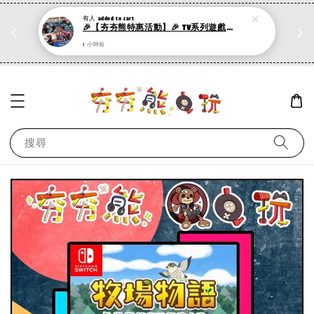
🎉
有人
added to cart
虛擬點數卡或遊戲序號消費990折扣20
🎉【夯夯熊特惠活動】🎉 TV系列遊戲（PS／NS）及PC離線版
現在去購物！
1 小時前
搜尋