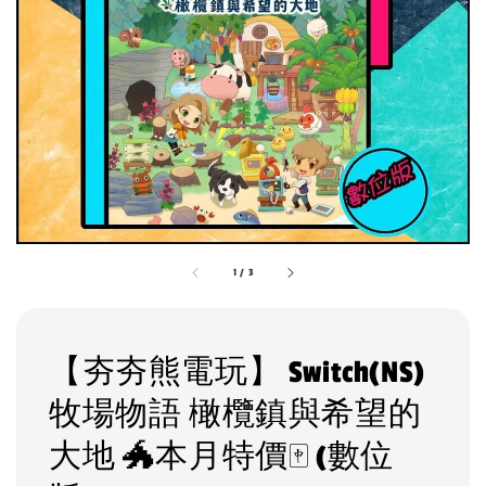
1
/
3
【夯夯熊電玩】 Switch(NS)
牧場物語 橄欖鎮與希望的
大地 🐲本月特價🀄 (數位