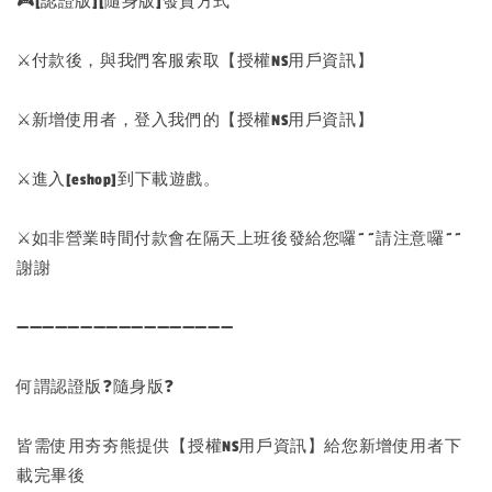
🎮[認證版][隨身版]發貨方式
⚔️付款後，與我們客服索取【授權NS用戶資訊】
⚔️新增使用者，登入我們的【授權NS用戶資訊】
⚔️進入[eshop]到下載遊戲。
⚔️如非營業時間付款會在隔天上班後發給您囉~~請注意囉~~
謝謝
➖➖➖➖➖➖➖➖➖➖➖➖➖➖➖➖➖
何謂認證版❓隨身版❓
皆需使用夯夯熊提供【授權NS用戶資訊】給您新增使用者下
載完畢後