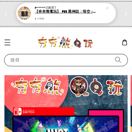
折
PS系列遊戲 滿500折50，加購第二件再打95折
現在去購物！
搜尋