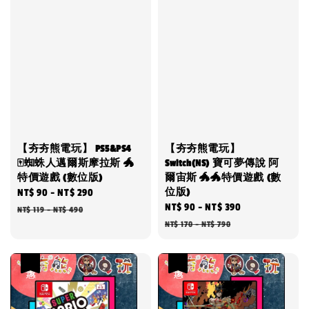
【夯夯熊電玩】 PS5&PS4
【夯夯熊電玩】
🀄蜘蛛人邁爾斯摩拉斯 🐲
Switch(NS) 寶可夢傳說 阿
特價遊戲 (數位版)
爾宙斯 🐲🐲特價遊戲 (數
位版)
Sale
NT$ 90
-
NT$ 290
Regular
Sale
NT$ 90
-
NT$ 390
Regular
price
price
NT$ 119
-
NT$ 490
price
price
NT$ 170
-
NT$ 790
優惠
優惠