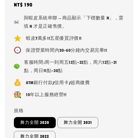
Regular
NT$ 190
price
與蝦皮系統串聯→商品顯示「下標數量 N」，需
填 N 才是正確售價。
蝦皮7萬多!!五星優質評價!!
保證營業時間內30-60分鐘內交易完畢!!
客服時間:周一到周五12點-22點，周六12點-21
點，周日11點-20點
ATM銀行付款/信用卡/超商繳費
10年以上服務經營!!
規格
舞力全開 2020
舞力全開 2021
舞力全開 2022