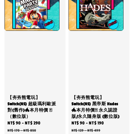
【夯夯熊電玩】
【夯夯熊電玩】
Switch(NS) 超級瑪利歐派
Switch(NS) 黑帝斯 Hades
對(舊作)🐲本月特價 🀄
🐲本月特價🀄 永久認證
（數位版）
版/永久隨身版 (數位版)
Sale
NT$ 90
-
NT$ 290
Regular
Sale
NT$ 90
-
NT$ 190
Regular
price
price
price
price
NT$ 170
-
NT$ 850
NT$ 129
-
NT$ 499