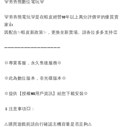
🐻夯夯熊數位電玩🐻
🐻夯夯熊電玩🐻是在蝦皮經營10年以上萬分評價💯的優質賣
家👍
因配合✨蝦皮新政策✨，更換全新賣場。請各位多多支持👏
➖➖➖➖➖➖➖➖➖➖➖➖➖➖➖➖➖
💠專業客服，永久售後服務💠
💠此為數位版本，非光碟版本💠
💠提供【授權NS用戶資訊】給您下載安裝💠
📱注意事項💥：
⚠️購買遊戲前請自行確認主機容量是否足夠⚠️