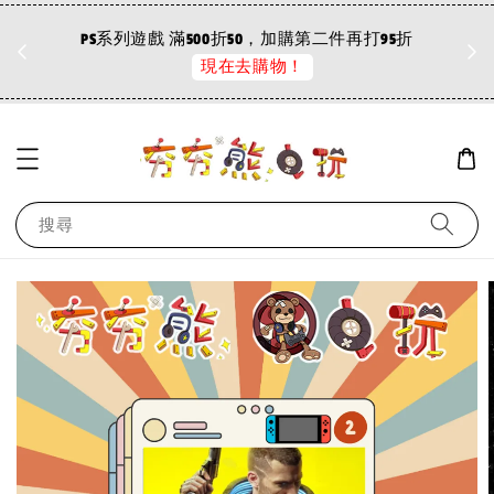
折
PS系列遊戲 滿500折50，加購第二件再打95折
現在去購物！
搜尋