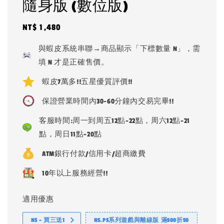
隨身版 (數位版)
Regular
NT$ 1,480
price
與蝦皮系統串聯→商品顯示「下標數量 N」，需
填 N 才是正確售價。
蝦皮7萬多!!五星優質評價!!
保證營業時間內30-60分鐘內交易完畢!!
客服時間:周一到周五12點-22點，周六12點-21
點，周日11點-20點
ATM銀行付款/信用卡/超商繳費
10年以上服務經營!!
適用優惠
NS - 買三送1
NS.PS系列遊戲與離線版 滿500折50