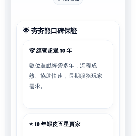
🌟 夯夯熊口碑保證
🐻 經營超過 10 年
數位遊戲經營多年，流程成
熟、協助快速，長期服務玩家
需求。
⭐ 10 年蝦皮五星賣家