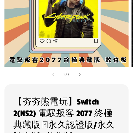
1
/
4
【夯夯熊電玩】Switch
2(NS2) 電馭叛客 2077 終極
典藏版 🀄永久認證版/永久