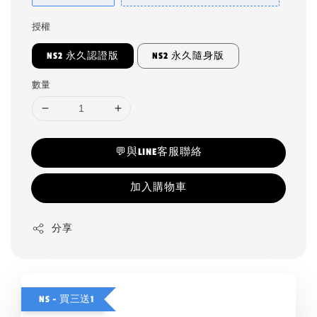
授權
NS2 永久認證版
NS2 永久隨身版
數量
💬與LINE客服聯絡
加入購物車
分享
NS - 買三送1