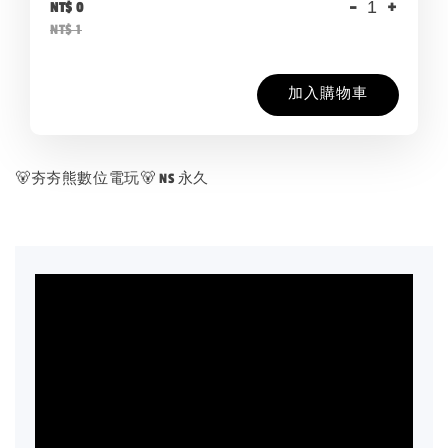
-
+
NT$ 0
NT$ 1
加入購物車
🐻夯夯熊數位電玩🐻 NS 永久