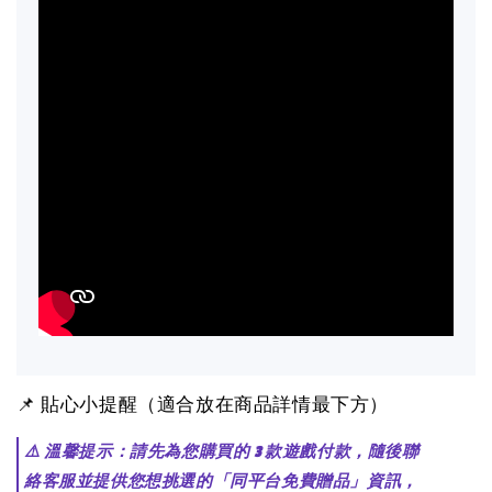
📌 貼心小提醒（適合放在商品詳情最下方）
⚠️ 溫馨提示：請先為您購買的 3 款遊戲付款，隨後聯
絡客服並提供您想挑選的「同平台免費贈品」資訊，