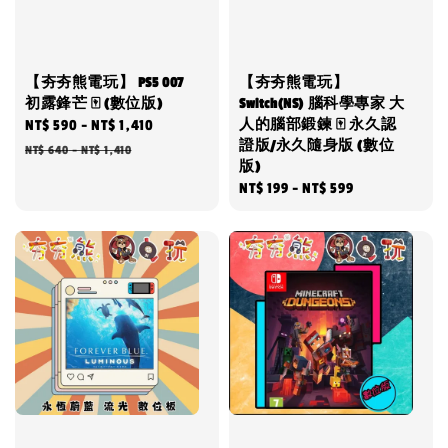
【夯夯熊電玩】 PS5 007
【夯夯熊電玩】
初露鋒芒 🀄 (數位版)
Switch(NS) 腦科學專家 大
人的腦部鍛鍊 🀄 永久認
Sale
NT$ 590
-
NT$ 1,410
Regular
證版/永久隨身版 (數位
price
price
NT$ 640
-
NT$ 1,410
版)
Regular
NT$ 199
-
NT$ 599
price