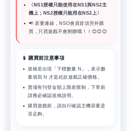
〈NS1授權只能使用在NS1與NS2主
機上；NS2授權只能用在NS2上〉
📢 若要連線，NSO會員皆須另外購
買，只買遊戲不會附贈哦！！😊😊😊
📱 購買前注意事項
規格若出現「下標數量 N」，表示數
量填寫 N 才是此款遊戲正確價格。
賣場有刊登金額上限差限制，下單前
請務必確認規格說明。
購買遊戲前，請自行確認主機容量是
否足夠。