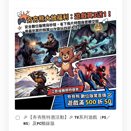
🎉【夯夯熊特惠活動】🎉 TV系列遊戲（PS／
NS）及PC離線版