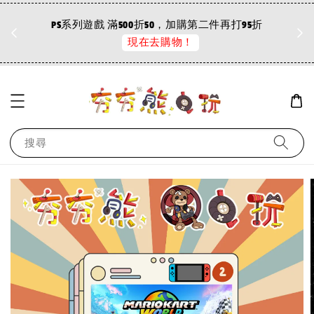
折
PS系列遊戲 滿500折50，加購第二件再打95折
現在去購物！
搜尋