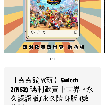
1
/
4
【夯夯熊電玩】Switch
2(NS2) 瑪利歐賽車世界 🀄永
久認證版/永久隨身版 (數