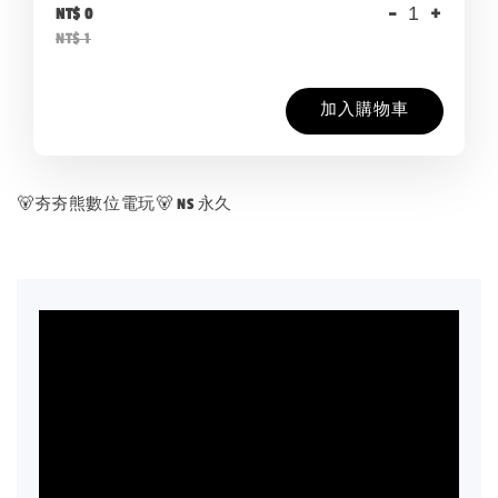
-
+
NT$ 0
NT$ 1
加入購物車
🐻夯夯熊數位電玩🐻 NS 永久