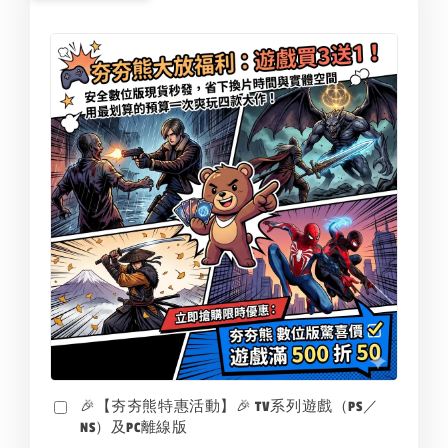
🎉【夯夯熊特惠活動】🎉 TV系列遊戲（PS／
NS）及PC離線版