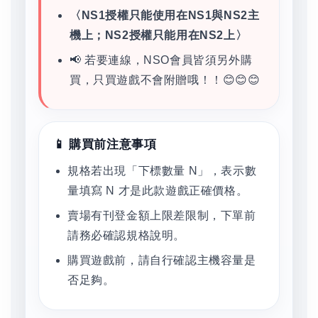
〈NS1授權只能使用在NS1與NS2主
機上；NS2授權只能用在NS2上〉
📢 若要連線，NSO會員皆須另外購
買，只買遊戲不會附贈哦！！😊😊😊
📱 購買前注意事項
規格若出現「下標數量 N」，表示數
量填寫 N 才是此款遊戲正確價格。
賣場有刊登金額上限差限制，下單前
請務必確認規格說明。
購買遊戲前，請自行確認主機容量是
否足夠。