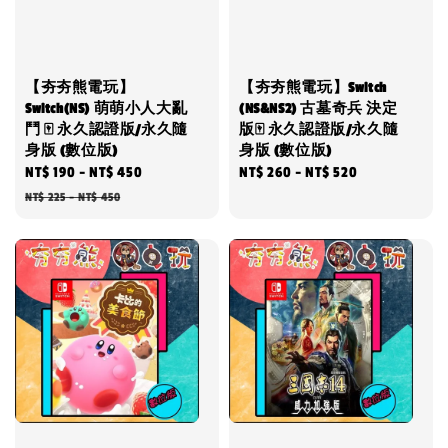
【夯夯熊電玩】
【夯夯熊電玩】Switch
Switch(NS) 萌萌小人大亂
(NS&NS2) 古墓奇兵 決定
鬥 🀄 永久認證版/永久隨
版🀄 永久認證版/永久隨
身版 (數位版)
身版 (數位版)
Sale
NT$ 190
-
NT$ 450
Regular
Regular
NT$ 260
-
NT$ 520
price
price
price
NT$ 225
-
NT$ 450