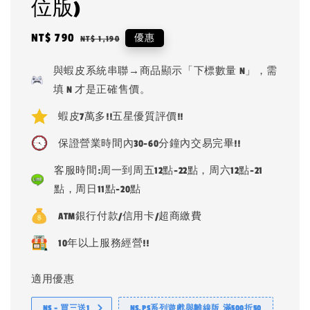
位版)
Sale
NT$ 790
Regular
優惠
NT$ 1,190
price
price
與蝦皮系統串聯→商品顯示「下標數量 N」，需
填 N 才是正確售價。
蝦皮7萬多!!五星優質評價!!
保證營業時間內30-60分鐘內交易完畢!!
客服時間:周一到周五12點-22點，周六12點-21
點，周日11點-20點
ATM銀行付款/信用卡/超商繳費
10年以上服務經營!!
適用優惠
NS - 買三送1
NS.PS系列遊戲與離線版 滿500折50