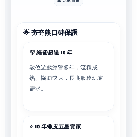
🕹️ 玩家首選
🌟 夯夯熊口碑保證
🐻 經營超過 10 年
數位遊戲經營多年，流程成
熟、協助快速，長期服務玩家
需求。
⭐ 10 年蝦皮五星賣家