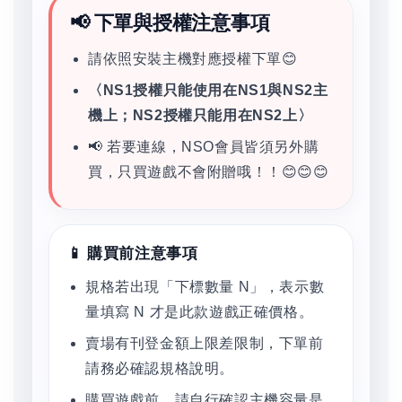
📢 下單與授權注意事項
請依照安裝主機對應授權下單😊
〈NS1授權只能使用在NS1與NS2主
機上；NS2授權只能用在NS2上〉
📢 若要連線，NSO會員皆須另外購
買，只買遊戲不會附贈哦！！😊😊😊
📱 購買前注意事項
規格若出現「下標數量 N」，表示數
量填寫 N 才是此款遊戲正確價格。
賣場有刊登金額上限差限制，下單前
請務必確認規格說明。
購買遊戲前，請自行確認主機容量是