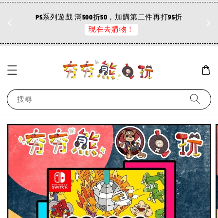
折
PS系列遊戲 滿500折50，加購第二件再打95折
現在去購物！
搜尋