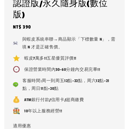
認證版/永久隨身版(數位
版)
Regular
NT$ 390
price
與蝦皮系統串聯→商品顯示「下標數量 N」，需
填 N 才是正確售價。
蝦皮7萬多!!五星優質評價!!
保證營業時間內30-60分鐘內交易完畢!!
客服時間:周一到周五12點-22點，周六12點-21
點，周日11點-20點
ATM銀行付款/信用卡/超商繳費
10年以上服務經營!!
適用優惠