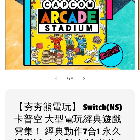
1
/
8
【夯夯熊電玩】 Switch(NS)
卡普空 大型電玩經典遊戲
雲集！ 經典動作7合1 永久