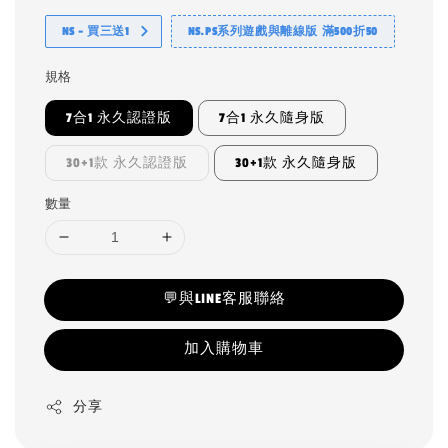
NS - 買三送1
NS.PS系列遊戲與離線版 滿500折50
規格
7合1 永久認證版
7合1 永久隨身版
30+1款 永久認證版
30+1款 永久隨身版
數量
💬與LINE客服聯絡
加入購物車
分享