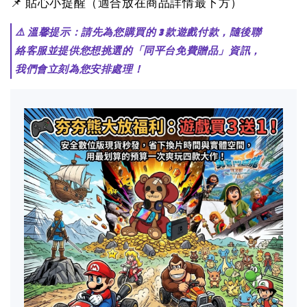
📌 貼心小提醒（適合放在商品詳情最下方）
⚠️ 溫馨提示：請先為您購買的 3 款遊戲付款，隨後聯
絡客服並提供您想挑選的「同平台免費贈品」資訊，
我們會立刻為您安排處理！