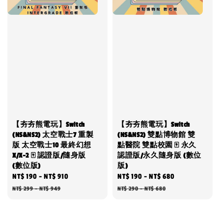
【夯夯熊電玩】Switch
【夯夯熊電玩】Switch
(NS&NS2) 太空戰士7 重製
(NS&NS2) 雙點博物館 雙
版 太空戰士10 最終幻想
點醫院 雙點校園 🀄 永久
X/X-2 🀄 認證版/隨身版
認證版/永久隨身版 (數位
(數位版)
版)
Sale
NT$ 190
-
NT$ 910
Regular
Sale
NT$ 190
-
NT$ 680
Regular
price
price
price
price
NT$ 299
-
NT$ 949
NT$ 290
-
NT$ 680