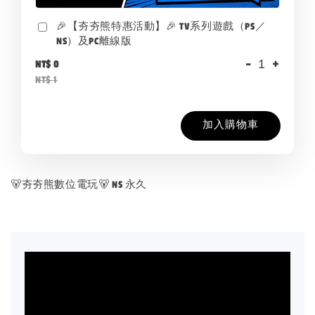
🎉【夯夯熊特惠活動】🎉 TV系列遊戲（PS／
NS）及PC離線版
-
+
NT$ 0
NT$ 1
加入購物車
🐻夯夯熊數位電玩🐻 NS 永久