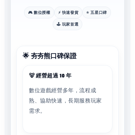
🎮 數位授權
⚡ 快速發貨
⭐ 五星口碑
🕹️ 玩家首選
🌟 夯夯熊口碑保證
🐻 經營超過 10 年
數位遊戲經營多年，流程成
熟、協助快速，長期服務玩家
需求。