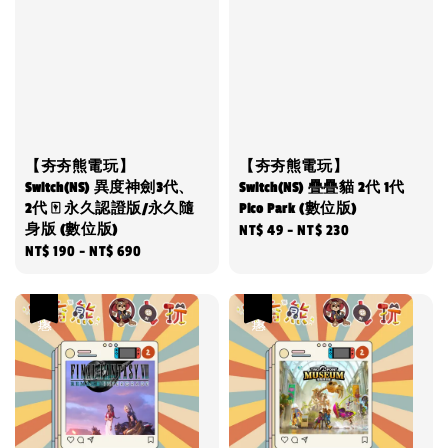
【夯夯熊電玩】
【夯夯熊電玩】
Switch(NS) 異度神劍3代、
Switch(NS) 疊疊貓 2代 1代
2代 🀄 永久認證版/永久隨
Pico Park (數位版)
身版 (數位版)
Regular
NT$ 49
-
NT$ 230
Regular
NT$ 190
-
NT$ 690
price
price
優惠
優惠