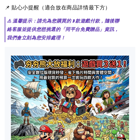
📌 貼心小提醒（適合放在商品詳情最下方）
⚠️ 溫馨提示：請先為您購買的 3 款遊戲付款，隨後聯
絡客服並提供您想挑選的「同平台免費贈品」資訊，
我們會立刻為您安排處理！