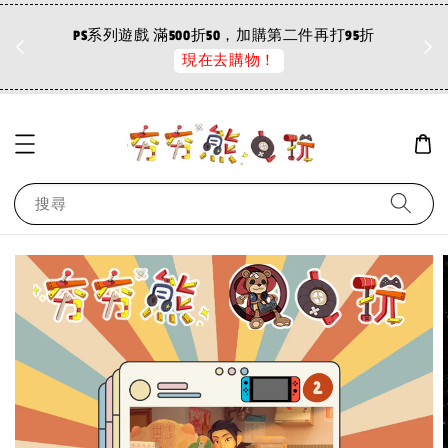
哲***
added to cart
【夯夯熊電玩】 PS5&PS4 惡魔獵人 5 🀄 (數位版)
折
PS系列遊戲 滿500折50，加購第二件再打95折
2 小時前
現在去購物！
搜尋