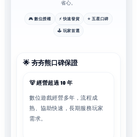
省心。
🎮 數位授權
⚡ 快速發貨
⭐ 五星口碑
🕹️ 玩家首選
🌟 夯夯熊口碑保證
🐻 經營超過 10 年
數位遊戲經營多年，流程成
熟、協助快速，長期服務玩家
需求。