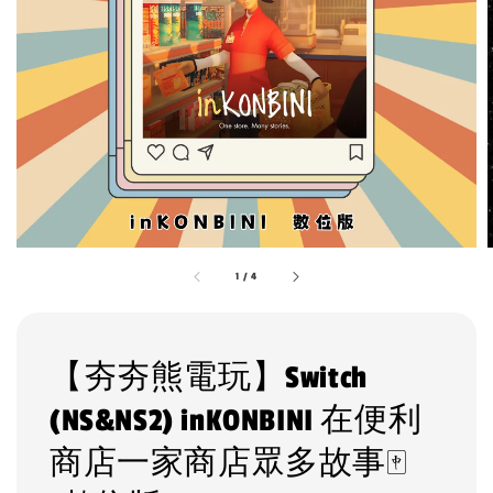
1
/
4
【夯夯熊電玩】Switch
(NS&NS2) inKONBINI 在便利
商店一家商店眾多故事🀄