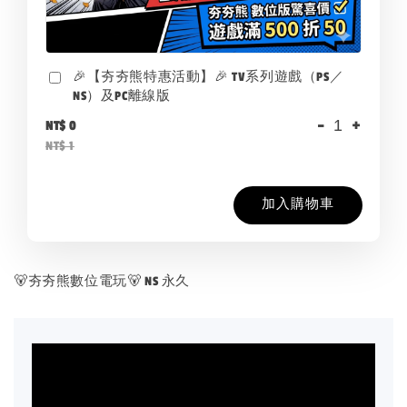
🎉【夯夯熊特惠活動】🎉 TV系列遊戲（PS／
NS）及PC離線版
-
+
NT$ 0
NT$ 1
加入購物車
🐻夯夯熊數位電玩🐻 NS 永久