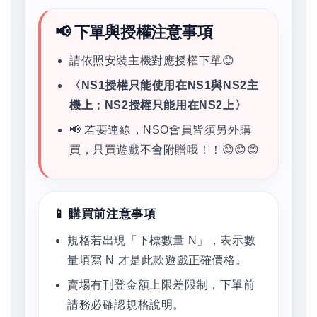
📢 下單與授權注意事項
請依照安裝主機對應授權下單😊
〈NS1授權只能使用在NS1與NS2主
機上；NS2授權只能用在NS2上〉
📢 若要連線，NSO會員皆須另外購
買，只買遊戲不會附贈哦！！😊😊😊
📱 購買前注意事項
規格若出現「下標數量 N」，表示數
量填寫 N 才是此款遊戲正確價格。
賣場有刊登金額上限差限制，下單前
請務必確認規格說明。