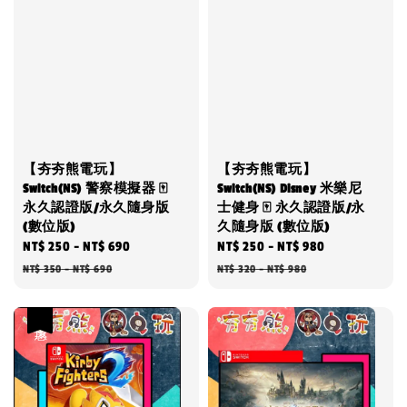
【夯夯熊電玩】
【夯夯熊電玩】
Switch(NS) 警察模擬器 🀄
Switch(NS) Disney 米樂尼
永久認證版/永久隨身版
士健身 🀄 永久認證版/永
(數位版)
久隨身版 (數位版)
Sale
NT$ 250
-
NT$ 690
Regular
Sale
NT$ 250
-
NT$ 980
Regular
price
price
price
price
NT$ 350
-
NT$ 690
NT$ 320
-
NT$ 980
優惠