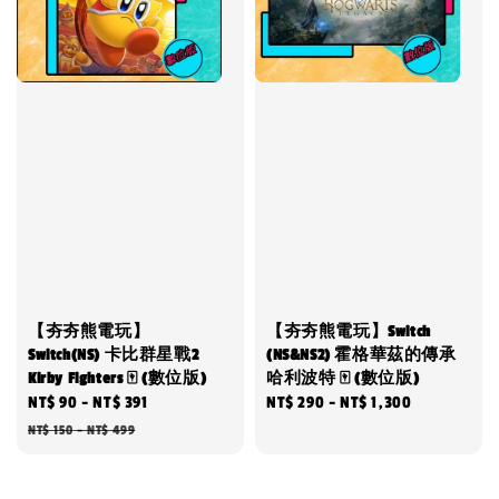
【夯夯熊電玩】
【夯夯熊電玩】Switch
Switch(NS) 卡比群星戰2
(NS&NS2) 霍格華茲的傳承
Kirby Fighters 🀄 (數位版)
哈利波特 🀄 (數位版)
Sale
NT$ 90
-
NT$ 391
Regular
Regular
NT$ 290
-
NT$ 1,300
price
price
price
NT$ 150
-
NT$ 499