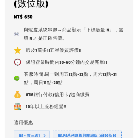
(數位版)
Regular
NT$ 650
price
與蝦皮系統串聯→商品顯示「下標數量 N」，需
填 N 才是正確售價。
蝦皮7萬多!!五星優質評價!!
保證營業時間內30-60分鐘內交易完畢!!
客服時間:周一到周五12點-22點，周六12點-21
點，周日11點-20點
ATM銀行付款/信用卡/超商繳費
10年以上服務經營!!
適用優惠
NS - 買三送1
NS.PS系列遊戲與離線版 滿500折50