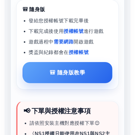
🎒 隨身版
發給您授權帳號下載完畢後
下載完成後使用
授權帳號
進行遊戲
遊戲過程中
需要網路
開啟遊戲
獎盃與紀錄都會在
授權帳號
🎒 隨身版教學
📢 下單與授權注意事項
請依照安裝主機對應授權下單😊
〈NS1授權只能使用在NS1與NS2主