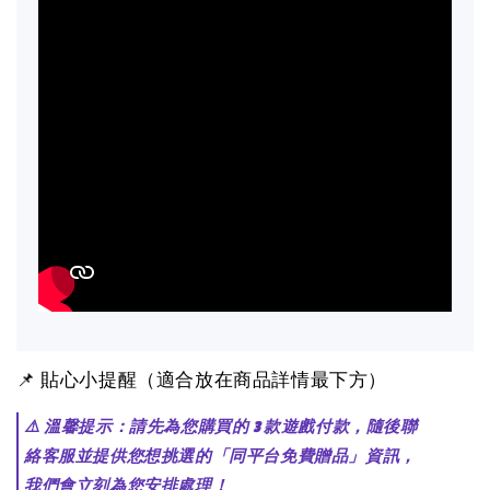
📌 貼心小提醒（適合放在商品詳情最下方）
⚠️ 溫馨提示：請先為您購買的 3 款遊戲付款，隨後聯
絡客服並提供您想挑選的「同平台免費贈品」資訊，
我們會立刻為您安排處理！