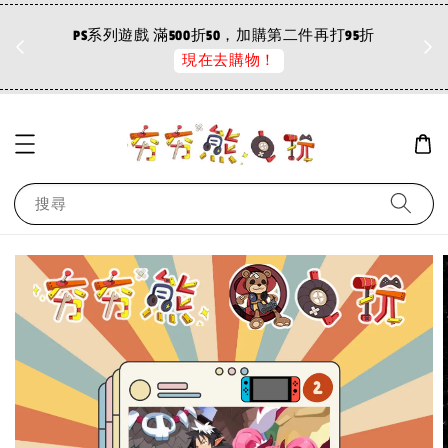
折
PS系列遊戲 滿500折50，加購第二件再打95折
現在去購物！
搜尋