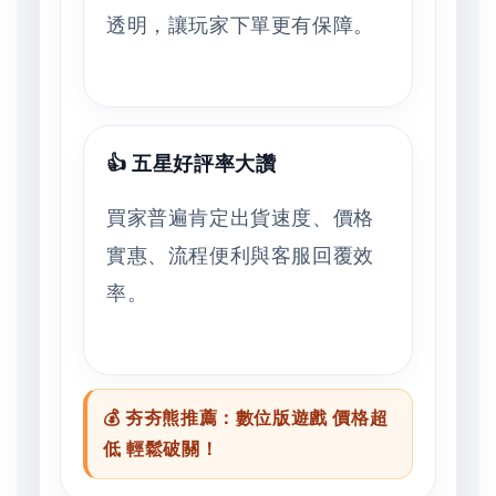
透明，讓玩家下單更有保障。
👍 五星好評率大讚
買家普遍肯定出貨速度、價格
實惠、流程便利與客服回覆效
率。
💰 夯夯熊推薦：數位版遊戲 價格超
低 輕鬆破關！