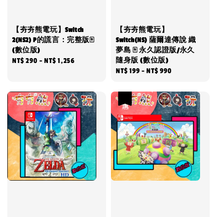
【夯夯熊電玩】Switch
【夯夯熊電玩】
2(NS2) P的謊言：完整版🀄
Switch(NS) 薩爾達傳說 織
(數位版)
夢島 🀄 永久認證版/永久
隨身版 (數位版)
Regular
NT$ 290
-
NT$ 1,256
Regular
NT$ 199
-
NT$ 990
price
price
優惠