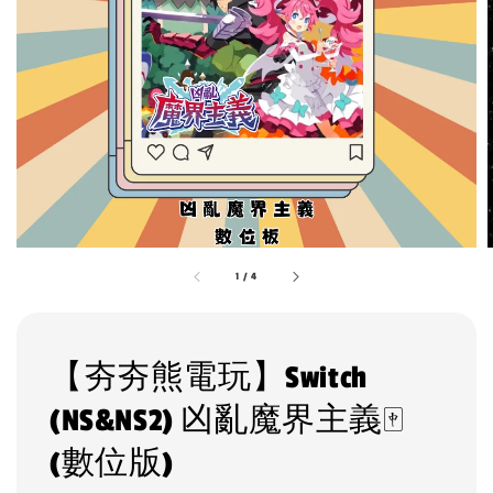
1
/
4
【夯夯熊電玩】Switch
(NS&NS2) 凶亂魔界主義🀄
(數位版)