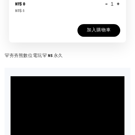
-
+
NT$ 0
NT$ 1
加入購物車
🐻夯夯熊數位電玩🐻 NS 永久