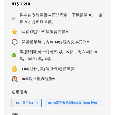
Regular
NT$ 1,210
price
與蝦皮系統串聯→商品顯示「下標數量 N」，需
填 N 才是正確售價。
蝦皮7萬多!!五星優質評價!!
保證營業時間內30-60分鐘內交易完畢!!
客服時間:周一到周五12點-22點，周六12點-21
點，周日11點-20點
ATM銀行付款/信用卡/超商繳費
10年以上服務經營!!
適用優惠
NS - 買三送1
NS.PS系列遊戲與離線版 滿500折50
授權