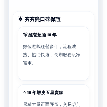
🌟 夯夯熊口碑保證
🐻 經營超過 10 年
數位遊戲經營多年，流程成
熟、協助快速，長期服務玩家
需求。
⭐ 10 年蝦皮五星賣家
累積大量正面評價，交易規則