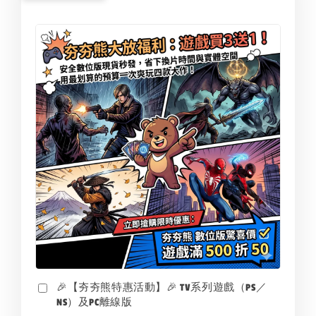
🎉【夯夯熊特惠活動】🎉 TV系列遊戲（PS／
NS）及PC離線版