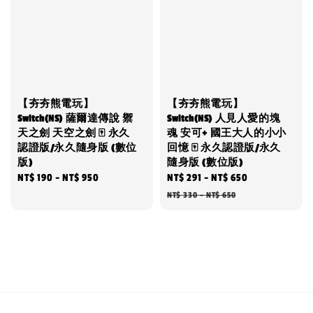
【夯夯熊電玩】
【夯夯熊電玩】
Switch(NS) 薩爾達傳說 禦
Switch(NS) 人見人愛的塊
天之劍 天空之劍 🀄 永久
魂 安可+ 國王大人的小小
認證版/永久隨身版 (數位
回憶 🀄 永久認證版/永久
版)
隨身版 (數位版)
Regular
NT$ 190
-
NT$ 950
Sale
NT$ 291
-
NT$ 650
Regular
price
price
price
NT$ 330
-
NT$ 650