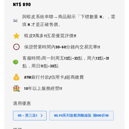
Regular
NT$ 890
price
與蝦皮系統串聯→商品顯示「下標數量 N」，需
填 N 才是正確售價。
蝦皮7萬多!!五星優質評價!!
保證營業時間內30-60分鐘內交易完畢!!
客服時間:周一到周五12點-22點，周六12點-21
點，周日11點-20點
ATM銀行付款/信用卡/超商繳費
10年以上服務經營!!
適用優惠
NS - 買三送1
NS.PS系列遊戲與離線版 滿500折50