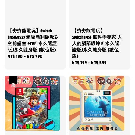
【夯夯熊電玩】Switch
【夯夯熊電玩】
(NS&NS2) 超級瑪利歐派對
Switch(NS) 腦科學專家 大
空前盛會 +TV🀄 永久認證
人的腦部鍛鍊 🀄 永久認
版/永久隨身版 (數位版)
證版/永久隨身版 (數位
版)
Regular
NT$ 190
-
NT$ 790
Regular
NT$ 199
-
NT$ 599
price
price
優惠