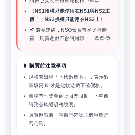
請依照安裝主機對應授權下單😊
〈NS1授權只能使用在NS1與NS2主
機上；NS2授權只能用在NS2上〉
📢 若要連線，NSO會員皆須另外購
買，只買遊戲不會附贈哦！！😊😊😊
📱 購買前注意事項
規格若出現「下標數量 N」，表示數
量填寫 N 才是此款遊戲正確價格。
賣場有刊登金額上限差限制，下單前
請務必確認規格說明。
購買遊戲前，請自行確認主機容量是
否足夠。