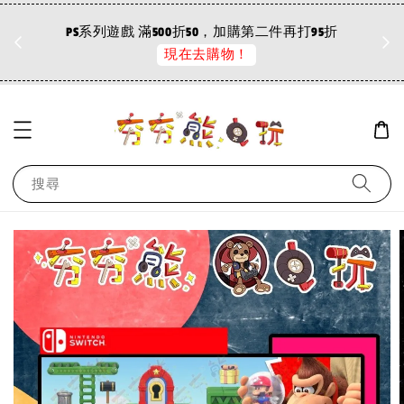
折
PS系列遊戲 滿500折50，加購第二件再打95折
現在去購物！
搜尋