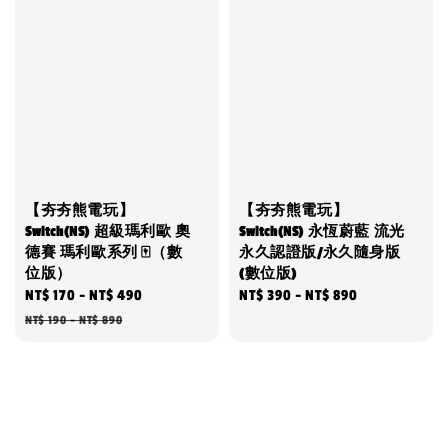
【夯夯熊電玩】
【夯夯熊電玩】
Switch(NS) 超級瑪利歐 奧
Switch(NS) 永恆蔚藍 流光
德賽 瑪利歐系列 🀄（數
永久認證版/永久隨身版
位版）
(數位版)
Sale
NT$ 170
-
NT$ 490
Regular
Regular
NT$ 390
-
NT$ 890
price
price
price
NT$ 190
-
NT$ 890