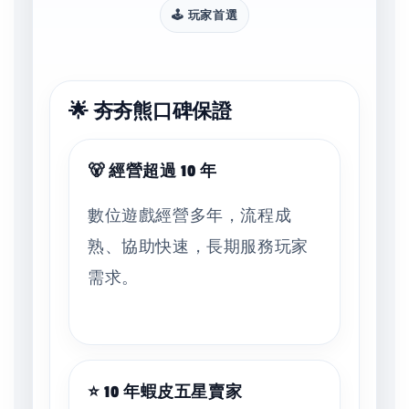
🕹️ 玩家首選
🌟 夯夯熊口碑保證
🐻 經營超過 10 年
數位遊戲經營多年，流程成
熟、協助快速，長期服務玩家
需求。
⭐ 10 年蝦皮五星賣家