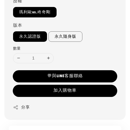
授權
瑪利歐vs.咚奇剛
版本
永久認證版
永久隨身版
數量
💬與LINE客服聯絡
加入購物車
分享