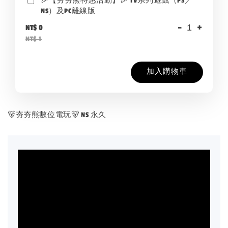
🎉【夯夯熊特惠活動】🎉 TV系列遊戲（PS／
NS）及PC離線版
-
+
NT$ 0
NT$ 1
加入購物車
🐻夯夯熊數位電玩🐻 NS 永久