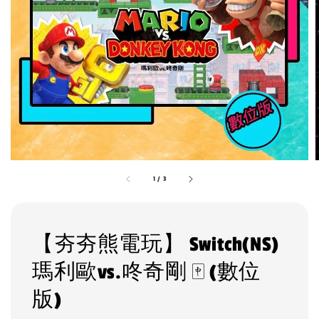
1
/
3
【夯夯熊電玩】 Switch(NS)
瑪利歐vs.咚奇剛 🀄 (數位
版)