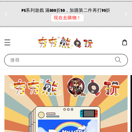
折
PS系列遊戲 滿500折50，加購第二件再打95折
現在去購物！
搜尋