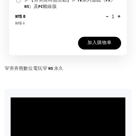
🎉【夯夯熊特惠活動】🎉 TV系列遊戲（PS／
NS）及PC離線版
-
+
NT$ 0
NT$ 1
加入購物車
🐻夯夯熊數位電玩🐻 NS 永久