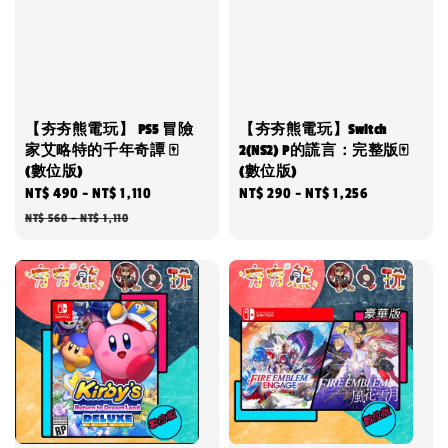
【夯夯熊電玩】 PS5 冒險
【夯夯熊電玩】Switch
家艾略特的千年奇譚 🀄
2(NS2) P的謊言：完整版🀄
(數位版)
(數位版)
Sale
NT$ 490
-
NT$ 1,110
Regular
Regular
NT$ 290
-
NT$ 1,256
price
price
price
NT$ 560
-
NT$ 1,110