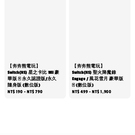
【夯夯熊電玩】
【夯夯熊電玩】
Switch(NS) 星之卡比 Wii 豪
Switch(NS) 聖火降魔錄
華版 🀄 永久認證版/永久
Engage / 風花雪月 豪華版
隨身版 (數位版)
🀄 (數位版)
Regular
NT$ 190
-
NT$ 790
Regular
NT$ 499
-
NT$ 1,900
price
price