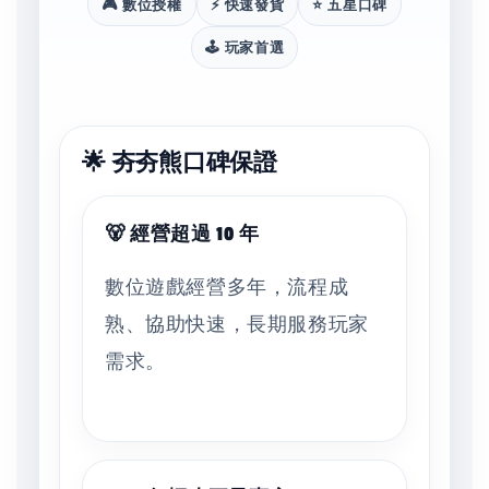
🎮 數位授權
⚡ 快速發貨
⭐ 五星口碑
🕹️ 玩家首選
🌟 夯夯熊口碑保證
🐻 經營超過 10 年
數位遊戲經營多年，流程成
熟、協助快速，長期服務玩家
需求。