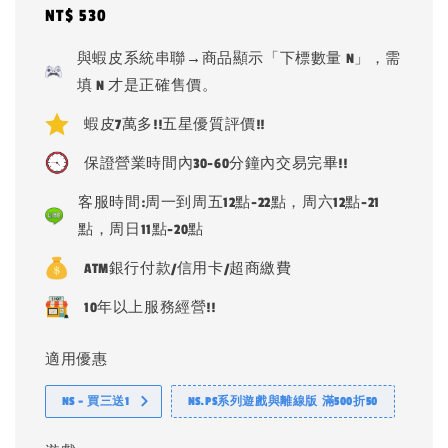
Regular
NT$ 530
price
與蝦皮系統串聯→商品顯示「下標數量 N」，需
填 N 才是正確售價。
蝦皮7萬多!!五星優質評價!!
保證營業時間內30-60分鐘內交易完畢!!
客服時間:周一到周五12點-22點，周六12點-21
點，周日11點-20點
ATM銀行付款/信用卡/超商繳費
10年以上服務經營!!
適用優惠
NS - 買三送1
NS.PS系列遊戲與離線版 滿500折50