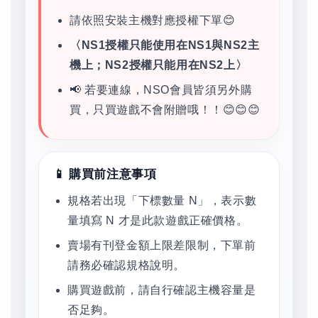
請依照安裝主機對應授權下單😊
〈NS1授權只能使用在NS1與NS2主
機上；NS2授權只能用在NS2上〉
📢 若要連線，NSO會員皆須另外購
買，只買遊戲不會附贈哦！！😊😊😊
📱 購買前注意事項
規格若出現「下標數量 N」，表示數
量填寫 N 才是此款遊戲正確價格。
賣場有刊登金額上限差限制，下單前
請務必確認規格說明。
購買遊戲前，請自行確認主機容量是
否足夠。