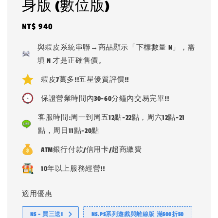
身版 (數位版)
Regular
NT$ 940
price
與蝦皮系統串聯→商品顯示「下標數量 N」，需
填 N 才是正確售價。
蝦皮7萬多!!五星優質評價!!
保證營業時間內30-60分鐘內交易完畢!!
客服時間:周一到周五12點-22點，周六12點-21
點，周日11點-20點
ATM銀行付款/信用卡/超商繳費
10年以上服務經營!!
適用優惠
NS - 買三送1
NS.PS系列遊戲與離線版 滿500折50