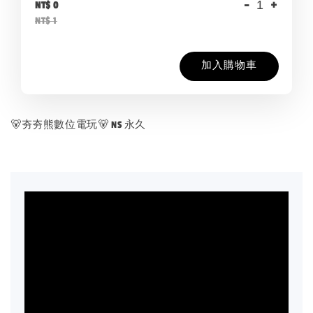
-
+
NT$ 0
NT$ 1
加入購物車
🐻夯夯熊數位電玩🐻 NS 永久