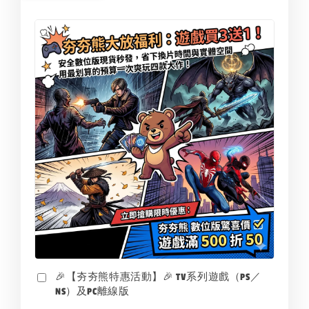
🎉【夯夯熊特惠活動】🎉 TV系列遊戲（PS／
NS）及PC離線版