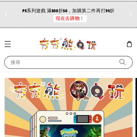
折
PS系列遊戲 滿500折50，加購第二件再打95折
現在去購物！
搜尋