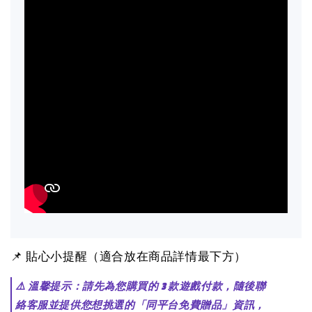
📌 貼心小提醒（適合放在商品詳情最下方）
⚠️ 溫馨提示：請先為您購買的 3 款遊戲付款，隨後聯
絡客服並提供您想挑選的「同平台免費贈品」資訊，