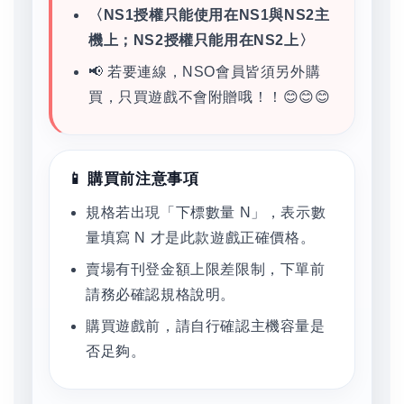
〈NS1授權只能使用在NS1與NS2主
機上；NS2授權只能用在NS2上〉
📢 若要連線，NSO會員皆須另外購
買，只買遊戲不會附贈哦！！😊😊😊
📱 購買前注意事項
規格若出現「下標數量 N」，表示數
量填寫 N 才是此款遊戲正確價格。
賣場有刊登金額上限差限制，下單前
請務必確認規格說明。
購買遊戲前，請自行確認主機容量是
否足夠。