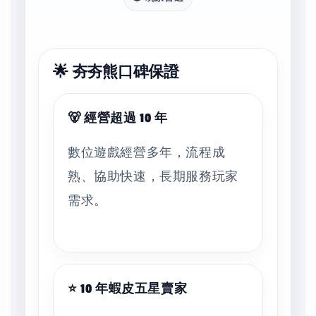
🌟 夯夯熊口碑保證
🐻 經營超過 10 年
數位遊戲經營多年，流程成
熟、協助快速，長期服務玩家
需求。
⭐ 10 年蝦皮五星賣家