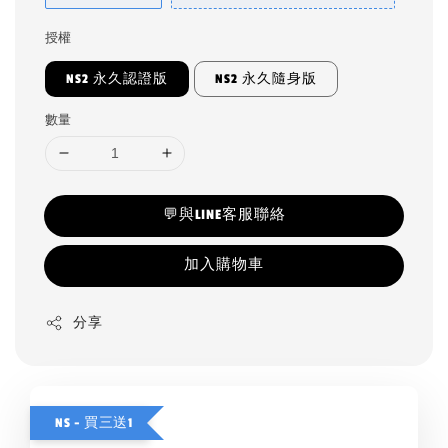
授權
NS2 永久認證版
NS2 永久隨身版
數量
💬與LINE客服聯絡
加入購物車
分享
NS - 買三送1