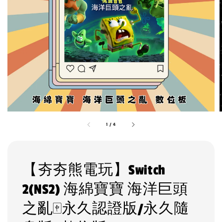
1
/
4
【夯夯熊電玩】Switch
2(NS2) 海綿寶寶 海洋巨頭
之亂🀄永久認證版/永久隨