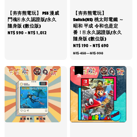
【夯夯熊電玩】 PS5 漫威
【夯夯熊電玩】
鬥魂🀄 永久認證版/永久
Switch(NS) 桃太郎電鐵 ～
隨身版 (數位版)
昭和 平成 令和也是定
番！🀄 永久認證版/永久
Regular
NT$ 590
-
NT$ 1,012
隨身版 (數位版)
price
Sale
NT$ 190
-
NT$ 690
Regular
price
price
NT$ 450
-
NT$ 990
優惠