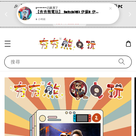
🎉【夯夯熊特惠活動】🎉 TV系列遊戲（PS／NS）及PC
離線版 ✨買三送一優惠開跑✨
現在去購物！
搜尋