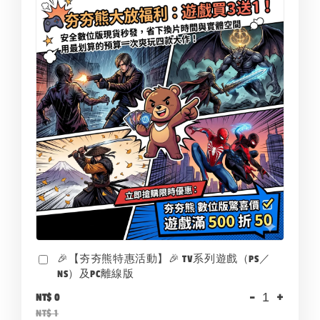
🎉【夯夯熊特惠活動】🎉 TV系列遊戲（PS／
NS）及PC離線版
-
+
NT$ 0
NT$ 1