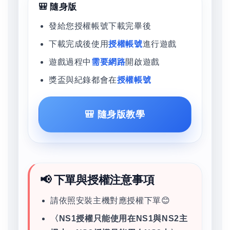
🎒 隨身版
發給您授權帳號下載完畢後
下載完成後使用
授權帳號
進行遊戲
遊戲過程中
需要網路
開啟遊戲
獎盃與紀錄都會在
授權帳號
🎒 隨身版教學
📢 下單與授權注意事項
請依照安裝主機對應授權下單😊
〈NS1授權只能使用在NS1與NS2主