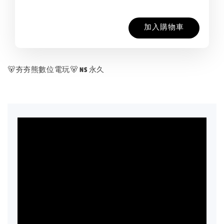
加入購物車
🐻夯夯熊數位電玩🐻 NS 永久