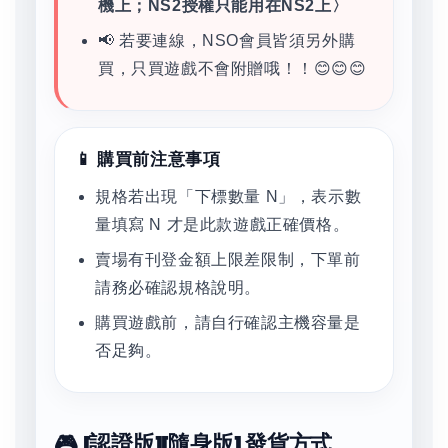
機上；NS2授權只能用在NS2上〉
📢 若要連線，NSO會員皆須另外購
買，只買遊戲不會附贈哦！！😊😊😊
📱 購買前注意事項
規格若出現「下標數量 N」，表示數
量填寫 N 才是此款遊戲正確價格。
賣場有刊登金額上限差限制，下單前
請務必確認規格說明。
購買遊戲前，請自行確認主機容量是
否足夠。
🎮 [認證版][隨身版] 發貨方式