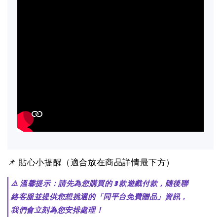
📌 貼心小提醒（適合放在商品詳情最下方）
⚠️ 溫馨提示：請先為您購買的 3 款遊戲付款，隨後聯
絡客服並提供您想挑選的「同平台免費贈品」資訊，
我們會立刻為您安排處理！