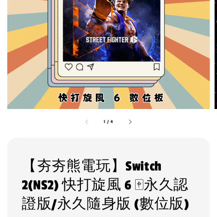
1
/
4
【夯夯熊電玩】Switch
2(NS2) 快打旋風 6 🀄永久認
證版/永久隨身版 (數位版)