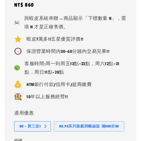
Regular
NT$ 860
price
與蝦皮系統串聯→商品顯示「下標數量 N」，需
填 N 才是正確售價。
蝦皮7萬多!!五星優質評價!!
保證營業時間內30-60分鐘內交易完畢!!
客服時間:周一到周五12點-22點，周六12點-21
點，周日11點-20點
ATM銀行付款/信用卡/超商繳費
10年以上服務經營!!
適用優惠
NS - 買三送1
NS.PS系列遊戲與離線版 滿500折50
授權