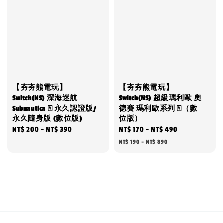
【夯夯熊電玩】
【夯夯熊電玩】
Switch(NS) 深海迷航
Switch(NS) 超級瑪利歐 奧
Subnautica 🀄 永久認證版/
德賽 瑪利歐系列 🀄（數
永久隨身版 (數位版)
位版）
Regular
NT$ 200
-
NT$ 390
Sale
NT$ 170
-
NT$ 490
Regular
price
price
price
NT$ 190
-
NT$ 890