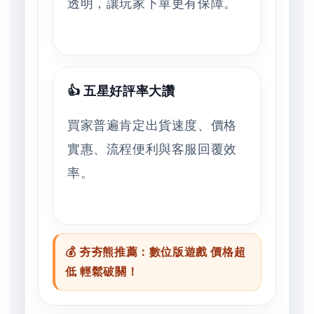
透明，讓玩家下單更有保障。
👍 五星好評率大讚
買家普遍肯定出貨速度、價格
實惠、流程便利與客服回覆效
率。
💰 夯夯熊推薦：數位版遊戲 價格超
低 輕鬆破關！