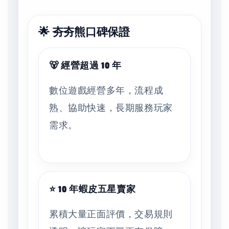
🌟 夯夯熊口碑保證
🐻 經營超過 10 年
數位遊戲經營多年，流程成
熟、協助快速，長期服務玩家
需求。
⭐ 10 年蝦皮五星賣家
累積大量正面評價，交易規則