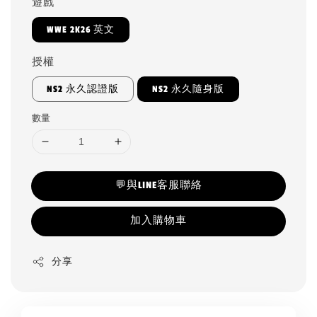
遊戲
WWE 2K26 英文
授權
NS2 永久認證版
NS2 永久隨身版
數量
💬與LINE客服聯絡
加入購物車
分享