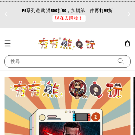
折
PS系列遊戲 滿500折50，加購第二件再打95折
現在去購物！
搜尋