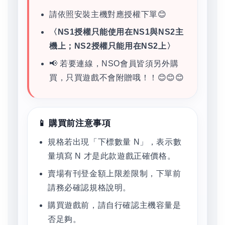
請依照安裝主機對應授權下單😊
〈NS1授權只能使用在NS1與NS2主
機上；NS2授權只能用在NS2上〉
📢 若要連線，NSO會員皆須另外購
買，只買遊戲不會附贈哦！！😊😊😊
📱 購買前注意事項
規格若出現「下標數量 N」，表示數
量填寫 N 才是此款遊戲正確價格。
賣場有刊登金額上限差限制，下單前
請務必確認規格說明。
購買遊戲前，請自行確認主機容量是
否足夠。