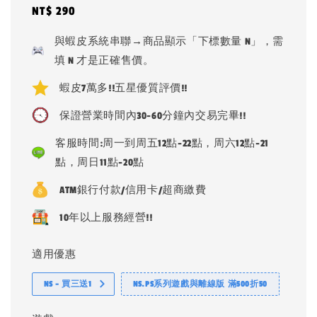
Regular
NT$ 290
price
與蝦皮系統串聯→商品顯示「下標數量 N」，需
填 N 才是正確售價。
蝦皮7萬多!!五星優質評價!!
保證營業時間內30-60分鐘內交易完畢!!
客服時間:周一到周五12點-22點，周六12點-21
點，周日11點-20點
ATM銀行付款/信用卡/超商繳費
10年以上服務經營!!
適用優惠
NS - 買三送1
NS.PS系列遊戲與離線版 滿500折50