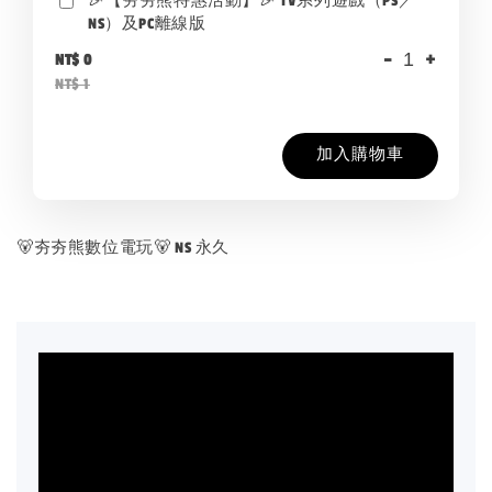
🎉【夯夯熊特惠活動】🎉 TV系列遊戲（PS／
NS）及PC離線版
-
+
NT$ 0
NT$ 1
加入購物車
🐻夯夯熊數位電玩🐻 NS 永久