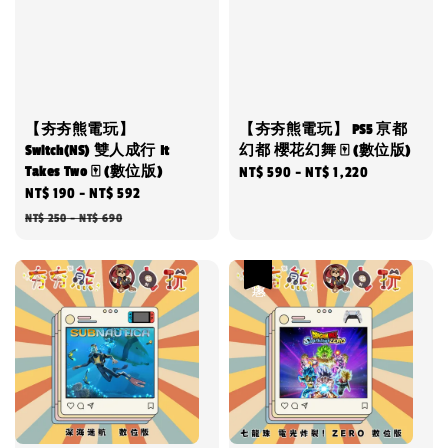
【夯夯熊電玩】
【夯夯熊電玩】 PS5 亰都
Switch(NS) 雙人成行 It
幻都 櫻花幻舞 🀄 (數位版)
Takes Two 🀄 (數位版)
Regular
NT$ 590
-
NT$ 1,220
Sale
NT$ 190
-
NT$ 592
Regular
price
price
price
NT$ 250
-
NT$ 690
優惠