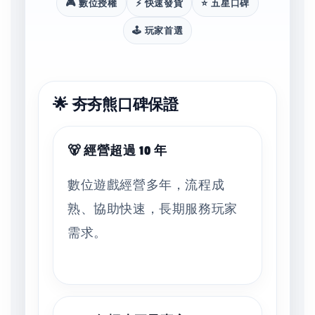
🎮 數位授權
⚡ 快速發貨
⭐ 五星口碑
🕹️ 玩家首選
🌟 夯夯熊口碑保證
🐻 經營超過 10 年
數位遊戲經營多年，流程成
熟、協助快速，長期服務玩家
需求。