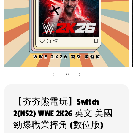
1
/
4
【夯夯熊電玩】Switch
2(NS2) WWE 2K26 英文 美國
勁爆職業摔角 (數位版)