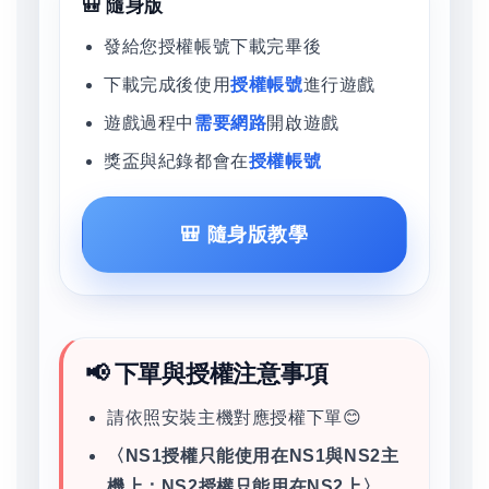
🎒 隨身版
發給您授權帳號下載完畢後
下載完成後使用
授權帳號
進行遊戲
遊戲過程中
需要網路
開啟遊戲
獎盃與紀錄都會在
授權帳號
🎒 隨身版教學
📢 下單與授權注意事項
請依照安裝主機對應授權下單😊
〈NS1授權只能使用在NS1與NS2主
機上；NS2授權只能用在NS2上〉