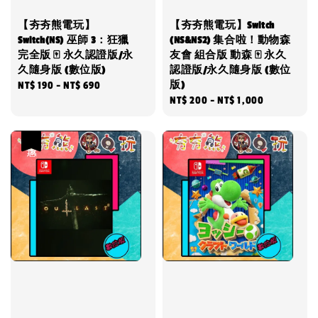
【夯夯熊電玩】
【夯夯熊電玩】Switch
Switch(NS) 巫師 3：狂獵
(NS&NS2) 集合啦！動物森
完全版 🀄 永久認證版/永
友會 組合版 動森 🀄 永久
久隨身版 (數位版)
認證版/永久隨身版 (數位
版)
Regular
NT$ 190
-
NT$ 690
Regular
NT$ 200
-
NT$ 1,000
price
price
優惠