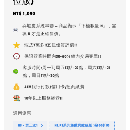
位版)
Regular
NT$ 1,090
price
與蝦皮系統串聯→商品顯示「下標數量 N」，需
填 N 才是正確售價。
蝦皮7萬多!!五星優質評價!!
保證營業時間內30-60分鐘內交易完畢!!
客服時間:周一到周五12點-22點，周六12點-21
點，周日11點-20點
ATM銀行付款/信用卡/超商繳費
10年以上服務經營!!
適用優惠
NS - 買三送1
NS.PS系列遊戲與離線版 滿500折50