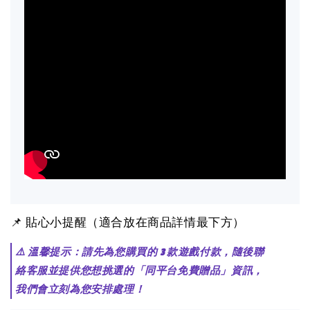
📌 貼心小提醒（適合放在商品詳情最下方）
⚠️ 溫馨提示：請先為您購買的 3 款遊戲付款，隨後聯
絡客服並提供您想挑選的「同平台免費贈品」資訊，
我們會立刻為您安排處理！