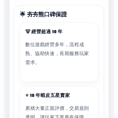
🌟 夯夯熊口碑保證
🐻 經營超過 10 年
數位遊戲經營多年，流程成
熟、協助快速，長期服務玩家
需求。
⭐ 10 年蝦皮五星賣家
累積大量正面評價，交易規則
透明，讓玩家下單更有保障。