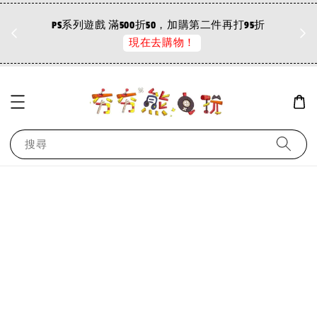
折
PS系列遊戲 滿500折50，加購第二件再打95折
現在去購物！
搜尋