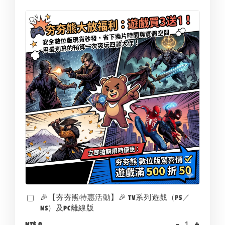
🎉【夯夯熊特惠活動】🎉 TV系列遊戲（PS／
NS）及PC離線版
-
+
NT$ 0