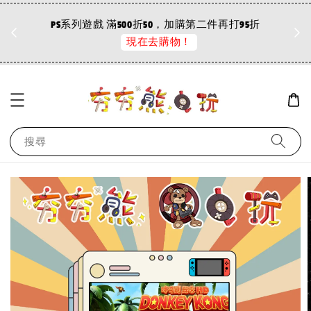
折
PS系列遊戲 滿500折50，加購第二件再打95折
現在去購物！
搜尋