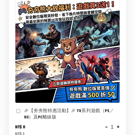
🎉【夯夯熊特惠活動】🎉 TV系列遊戲（PS／
NS）及PC離線版
-
+
NT$ 0
NT$ 1