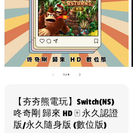
1
/
4
【夯夯熊電玩】Switch(NS)
咚奇剛 歸來 HD 🀄 永久認證
版/永久隨身版 (數位版)