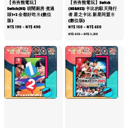
【夯夯熊電玩】
【夯夯熊電玩】Switch
Switch(NS) 胡鬧廚房 煮過
(NS&NS2) 卡比的馭天飛行
頭1+2 全都好吃 🀄 (數位
者 星之卡比 新星同盟 🀄
版)
(數位版)
Regular
NT$ 190
-
NT$ 490
Sale
NT$ 150
-
NT$ 650
Regular
price
price
price
NT$ 610
-
NT$ 1,210