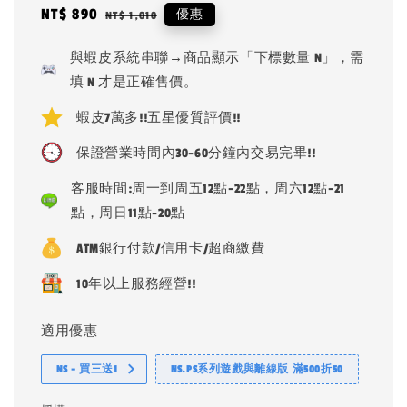
Sale
NT$ 890
Regular
優惠
NT$ 1,010
price
price
與蝦皮系統串聯→商品顯示「下標數量 N」，需
填 N 才是正確售價。
蝦皮7萬多!!五星優質評價!!
保證營業時間內30-60分鐘內交易完畢!!
客服時間:周一到周五12點-22點，周六12點-21
點，周日11點-20點
ATM銀行付款/信用卡/超商繳費
10年以上服務經營!!
適用優惠
NS - 買三送1
NS.PS系列遊戲與離線版 滿500折50