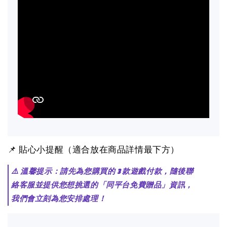
📌 貼心小提醒（適合放在商品詳情最下方）
⚠️ 溫馨提示：請先為您購買的 3 款遊戲付款，隨後聯
絡客服並提供您想挑選的「同平台免費贈品」資訊，
我們會立刻為您安排處理！