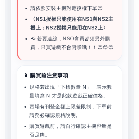
請依照安裝主機對應授權下單😊
〈NS1授權只能使用在NS1與NS2主
機上；NS2授權只能用在NS2上〉
📢 若要連線，NSO會員皆須另外購
買，只買遊戲不會附贈哦！！😊😊😊
📱 購買前注意事項
規格若出現「下標數量 N」，表示數
量填寫 N 才是此款遊戲正確價格。
賣場有刊登金額上限差限制，下單前
請務必確認規格說明。
購買遊戲前，請自行確認主機容量是
否足夠。