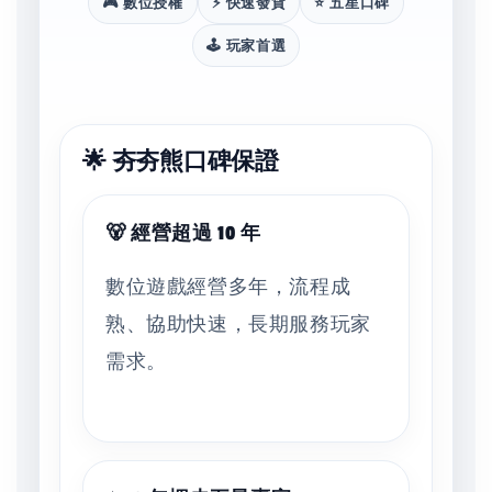
🎮 數位授權
⚡ 快速發貨
⭐ 五星口碑
🕹️ 玩家首選
🌟 夯夯熊口碑保證
🐻 經營超過 10 年
數位遊戲經營多年，流程成
熟、協助快速，長期服務玩家
需求。