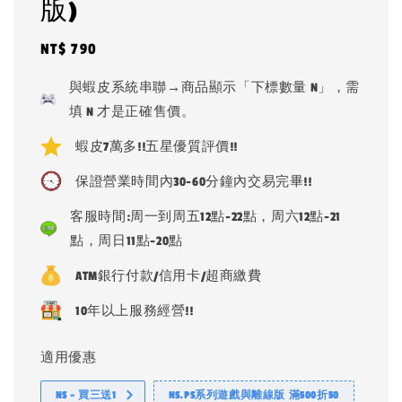
版)
Regular
NT$ 790
price
與蝦皮系統串聯→商品顯示「下標數量 N」，需
填 N 才是正確售價。
蝦皮7萬多!!五星優質評價!!
保證營業時間內30-60分鐘內交易完畢!!
客服時間:周一到周五12點-22點，周六12點-21
點，周日11點-20點
ATM銀行付款/信用卡/超商繳費
10年以上服務經營!!
適用優惠
NS - 買三送1
NS.PS系列遊戲與離線版 滿500折50