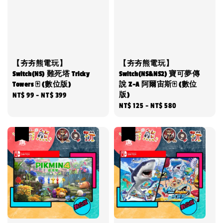
【夯夯熊電玩】
【夯夯熊電玩】
Switch(NS) 難死塔 Tricky
Switch(NS&NS2) 寶可夢傳
Towers 🀄 (數位版)
說 Z-A 阿爾宙斯🀄 (數位
版)
Regular
NT$ 99
-
NT$ 399
Regular
NT$ 125
-
NT$ 580
price
price
優惠
優惠