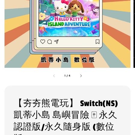
1
/
4
【夯夯熊電玩】 Switch(NS)
凱蒂小島 島嶼冒險 🀄 永久
認證版/永久隨身版 (數位