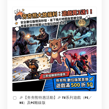
🎉【夯夯熊特惠活動】🎉 TV系列遊戲（PS／
NS）及PC離線版