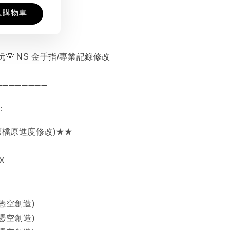
入購物車
🐻 NS 金手指/專業記錄修改
➖➖➖➖➖➖➖➖
：
原檔原進度修改)★★
X
(憑空創造)
(憑空創造)