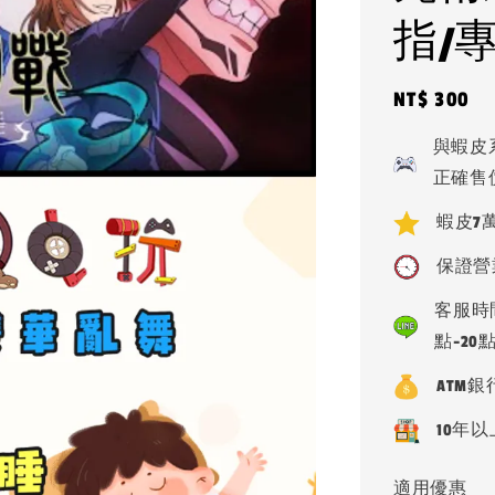
指/
Regular
NT$ 300
price
與蝦皮
正確售
蝦皮7萬
保證營
客服時間
點-20
ATM
10年以
適用優惠