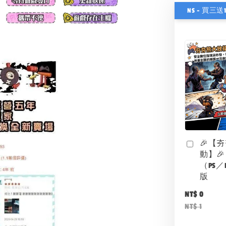
NS - 買三送
🎉【
動】🎉
（PS／
版
NT$ 0
NT$ 1