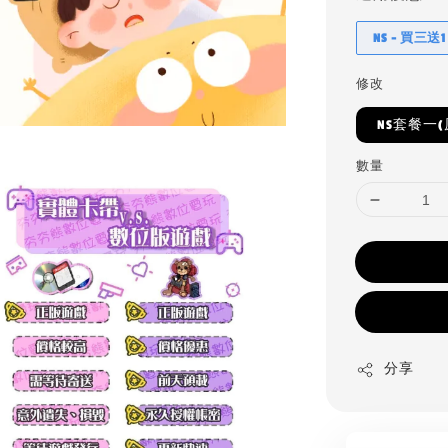
NS - 買三送1
修改
NS套餐一
數量
分享