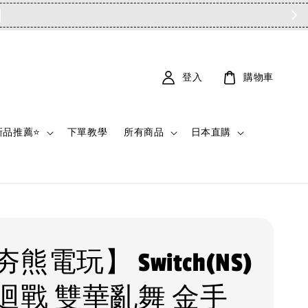
登入
購物車
新品推薦⭐
下單教學
所有商品
日本直購
熊電玩】 Switch(NS)
迴戰 雙華亂舞 金手