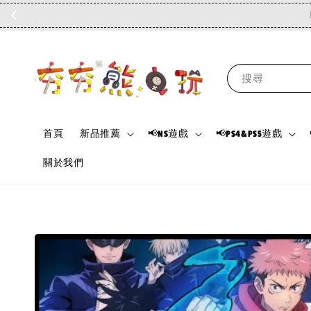
搜尋
首頁
新品推薦
📢NS遊戲
📢PS4&PS5遊戲
關於我們