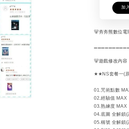
加
🐻夯夯熊數位電玩
➖➖➖➖➖➖➖➖➖
🐻遊戲修改內容
★★NS套餐一(
01.咒術點數 MA
02.經驗值 MAX
03.熟練度 MAX
04.底圖 全解鎖
05.稱號 全解鎖