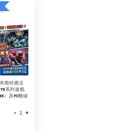
1
夯夯熊特惠活
 TV系列遊戲
NS）及PC離線
-
+