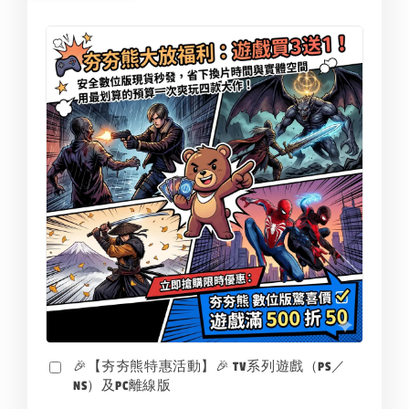
🎉【夯夯熊特惠活動】🎉 TV系列遊戲（PS／
NS）及PC離線版