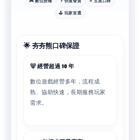
🎮 數位授權
⚡ 快速發貨
⭐ 五星口碑
🕹️ 玩家首選
🌟 夯夯熊口碑保證
🐻 經營超過 10 年
數位遊戲經營多年，流程成
熟、協助快速，長期服務玩家
需求。