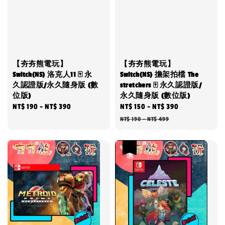
【夯夯熊電玩】
【夯夯熊電玩】
Switch(NS) 洛克人11 🀄 永
Switch(NS) 擔架拍檔 The
久認證版/永久隨身版 (數
stretchers 🀄 永久認證版/
位版)
永久隨身版 (數位版)
Regular
NT$ 190
-
NT$ 390
Sale
NT$ 150
-
NT$ 390
Regular
price
price
price
NT$ 190
-
NT$ 499
優惠