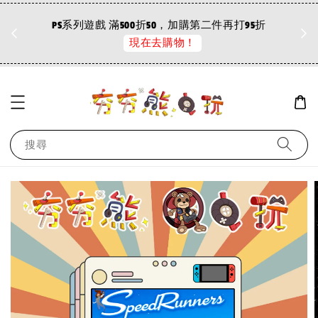
折
PS系列遊戲 滿500折50，加購第二件再打95折
現在去購物！
搜尋