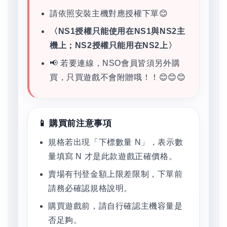
請依照安裝主機對應授權下單😊
〈NS1授權只能使用在NS1與NS2主
機上；NS2授權只能用在NS2上〉
📢 若要連線，NSO會員皆須另外購
買，只買遊戲不會附贈哦！！😊😊😊
📱 購買前注意事項
規格若出現「下標數量 N」，表示數
量填寫 N 才是此款遊戲正確價格。
賣場有刊登金額上限差限制，下單前
請務必確認規格說明。
購買遊戲前，請自行確認主機容量是
否足夠。