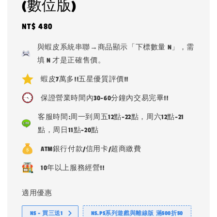
(數位版)
Regular
NT$ 480
price
與蝦皮系統串聯→商品顯示「下標數量 N」，需
填 N 才是正確售價。
蝦皮7萬多!!五星優質評價!!
保證營業時間內30-60分鐘內交易完畢!!
客服時間:周一到周五12點-22點，周六12點-21
點，周日11點-20點
ATM銀行付款/信用卡/超商繳費
10年以上服務經營!!
適用優惠
NS - 買三送1
NS.PS系列遊戲與離線版 滿500折50