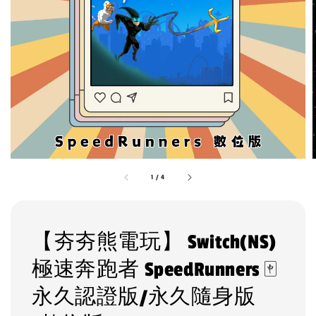
1
/
4
【夯夯熊電玩】 Switch(NS)
極速奔跑者 SpeedRunners 🀄
永久認證版/永久隨身版