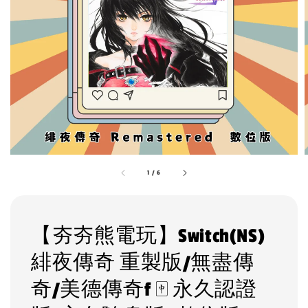
1
/
6
【夯夯熊電玩】Switch(NS)
緋夜傳奇 重製版/無盡傳
奇/美德傳奇f 🀄 永久認證