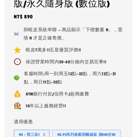
版/永久隨身版 (數位版)
Regular
NT$ 890
price
與蝦皮系統串聯→商品顯示「下標數量 N」，需
填 N 才是正確售價。
蝦皮7萬多!!五星優質評價!!
保證營業時間內30-60分鐘內交易完畢!!
客服時間:周一到周五12點-22點，周六12點-21
點，周日11點-20點
ATM銀行付款/信用卡/超商繳費
10年以上服務經營!!
適用優惠
NS - 買三送1
NS.PS系列遊戲與離線版 滿500折50