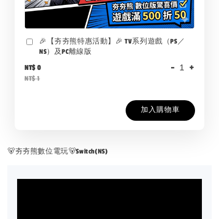
🎉【夯夯熊特惠活動】🎉 TV系列遊戲（PS／
NS）及PC離線版
-
+
NT$ 0
NT$ 1
加入購物車
🐻夯夯熊數位電玩🐻Switch(NS)