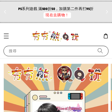
折
PS系列遊戲 滿500折50，加購第二件再打95折
現在去購物！
搜尋