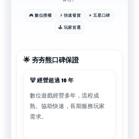
🎮 數位授權
⚡ 快速發貨
⭐ 五星口碑
🕹️ 玩家首選
🌟 夯夯熊口碑保證
🐻 經營超過 10 年
數位遊戲經營多年，流程成
熟、協助快速，長期服務玩家
需求。