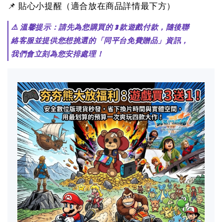
📌 貼心小提醒（適合放在商品詳情最下方）
⚠️ 溫馨提示：請先為您購買的 3 款遊戲付款，隨後聯
絡客服並提供您想挑選的「同平台免費贈品」資訊，
我們會立刻為您安排處理！