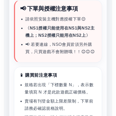
📢 下單與授權注意事項
請依照安裝主機對應授權下單😊
〈NS1授權只能使用在NS1與NS2主
機上；NS2授權只能用在NS2上〉
📢 若要連線，NSO會員皆須另外購
買，只買遊戲不會附贈哦！！😊😊😊
📱 購買前注意事項
規格若出現「下標數量 N」，表示數
量填寫 N 才是此款遊戲正確價格。
賣場有刊登金額上限差限制，下單前
請務必確認規格說明。