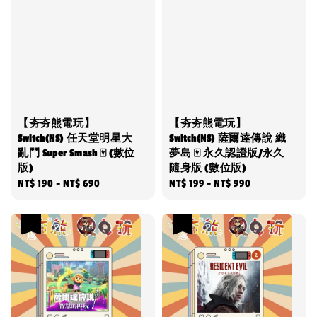
【夯夯熊電玩】
【夯夯熊電玩】
Switch(NS) 任天堂明星大
Switch(NS) 薩爾達傳說 織
亂鬥 Super Smash 🀄 (數位
夢島 🀄 永久認證版/永久
版)
隨身版 (數位版)
Regular
NT$ 190
-
NT$ 690
Regular
NT$ 199
-
NT$ 990
price
price
優惠
優惠