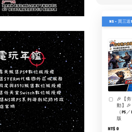
NS - 買三送
🎉【
動】🎉
（PS／
版
NT$ 0