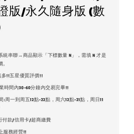
證版/永久隨身版 (數
)
系統串聯→商品顯示「下標數量 N」，需填 N 才是
價。
多!!五星優質評價!!
業時間內30-60分鐘內交易完畢!!
:周一到周五12點-22點，周六12點-21點，周日11
點
銀行付款/信用卡/超商繳費
上服務經營!!