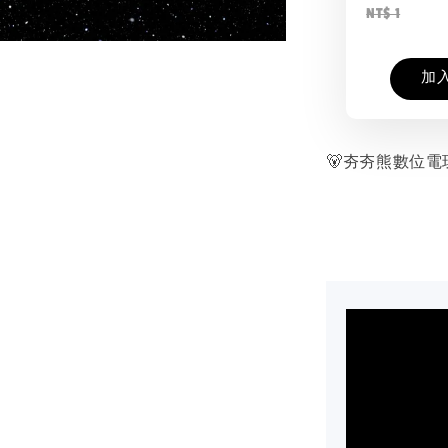
NT$ 1
加
🐻夯夯熊數位電玩