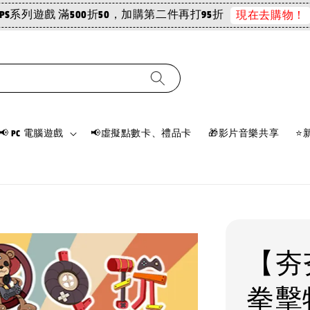
PS系列遊戲 滿500折50，加購第二件再打95折
現在去購物！
📢 PC 電腦遊戲
📢虛擬點數卡、禮品卡
🎁影片音樂共享
⭐
【夯夯
拳擊特工