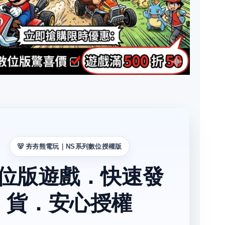
🐻 夯夯熊電玩｜NS系列數位授權版
位版遊戲．快速發
貨．安心授權