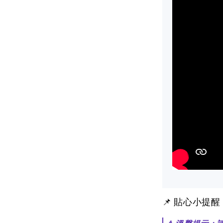
📌 貼心小提