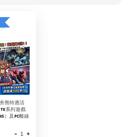
1
夯夯熊特惠活
 TV系列遊戲
NS）及PC離線
-
+