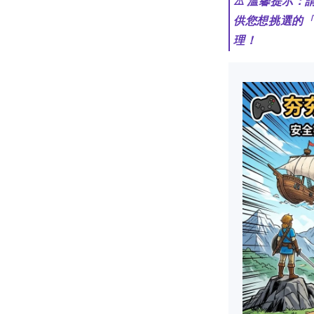
⚠️ 溫馨提示
供您想挑選的
理！