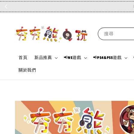
搜尋
首頁
新品推薦
📢NS遊戲
📢PS4&PS5遊戲
關於我們