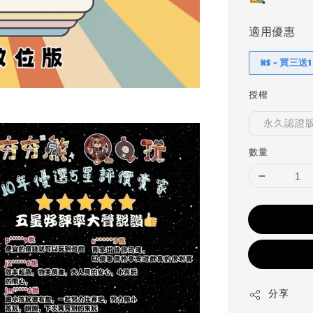
適用優惠
NS - 買三送1
授權
永久認證
數量
分享