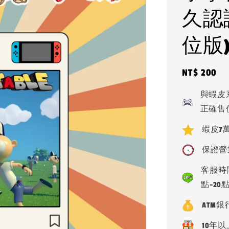
久認
位版
Regular
NT$ 200
price
與蝦皮
正確售
蝦皮7萬
保證營
客服時間
點-20
ATM
10年以