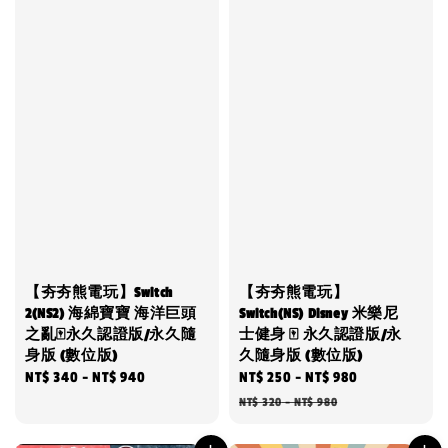
【夯夯熊電玩】Switch
【夯夯熊電玩】
2(NS2) 海綿寶寶 海洋巨頭
Switch(NS) Disney 米樂尼
之亂🀄永久認證版/永久隨
士健身 🀄 永久認證版/永
身版 (數位版)
久隨身版 (數位版)
Regular
NT$ 340
-
NT$ 940
Sale
NT$ 250
-
NT$ 980
Regular
price
price
price
NT$ 320
-
NT$ 980