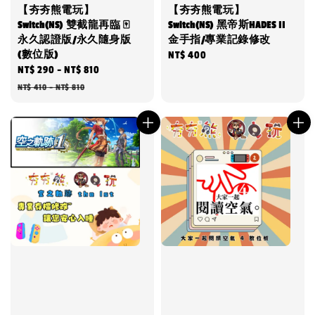
【夯夯熊電玩】
【夯夯熊電玩】
Switch(NS) 雙截龍再臨 🀄
Switch(NS) 黑帝斯HADES II
永久認證版/永久隨身版
金手指/專業記錄修改
(數位版)
Regular
NT$ 400
Sale
NT$ 290
-
NT$ 810
Regular
price
price
price
NT$ 410
-
NT$ 810