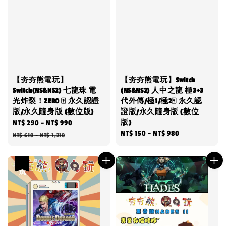
【夯夯熊電玩】
【夯夯熊電玩】Switch
Switch(NS&NS2) 七龍珠 電
(NS&NS2) 人中之龍 極3+3
光炸裂！ZERO 🀄 永久認證
代外傳/極1/極2🀄 永久認
版/永久隨身版 (數位版)
證版/永久隨身版 (數位
版)
Sale
NT$ 290
-
NT$ 990
Regular
Regular
NT$ 150
-
NT$ 980
price
price
NT$ 610
-
NT$ 1,210
price
優惠