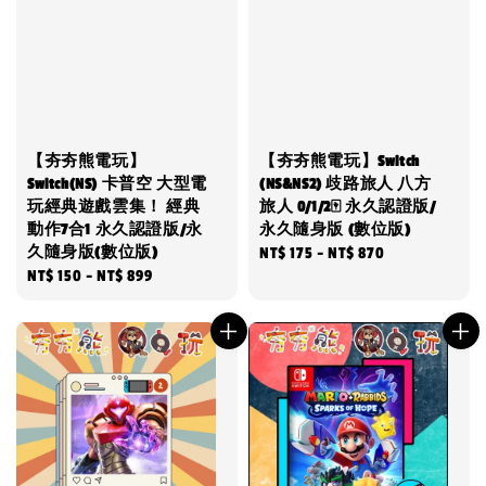
【夯夯熊電玩】
【夯夯熊電玩】Switch
Switch(NS) 卡普空 大型電
(NS&NS2) 歧路旅人 八方
玩經典遊戲雲集！ 經典
旅人 0/1/2🀄 永久認證版/
動作7合1 永久認證版/永
永久隨身版 (數位版)
久隨身版(數位版)
Regular
NT$ 175
-
NT$ 870
Regular
NT$ 150
-
NT$ 899
price
price