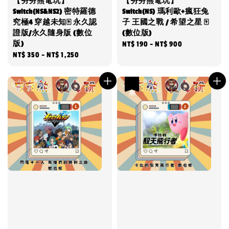
【夯夯熊電玩】
【夯夯熊電玩】
Switch(NS&NS2) 密特羅德
Switch(NS) 瑪利歐+瘋狂兔
究極4 穿越未知🀄 永久認
子 王國之戰 / 希望之星 🀄
證版/永久隨身版 (數位
(數位版)
版)
Regular
NT$ 190
-
NT$ 900
Regular
NT$ 350
-
NT$ 1,250
price
price
優惠