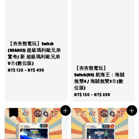
【夯夯熊電玩】Switch
(NS&NS2) 超級瑪利歐兄弟
驚奇/ 新 超級瑪利歐兄弟
U 🀄 (數位版)
【夯夯熊電玩】
Regular
NT$ 120
-
NT$ 490
Switch(NS) 航海王：海賊
price
無雙4 / 海賊無雙3 🀄 (數
位版)
Regular
NT$ 150
-
NT$ 690
price
優惠