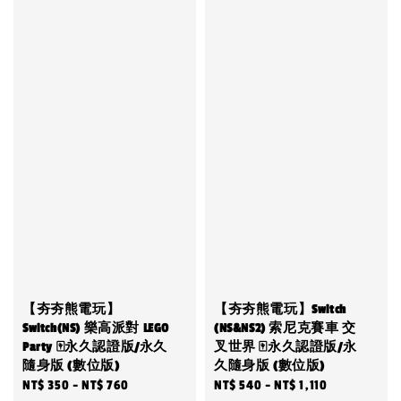
【夯夯熊電玩】
【夯夯熊電玩】Switch
Switch(NS) 樂高派對 LEGO
(NS&NS2) 索尼克賽車 交
Party 🀄永久認證版/永久
叉世界 🀄永久認證版/永
隨身版 (數位版)
久隨身版 (數位版)
Sale
NT$ 350
-
NT$ 760
Regular
Regular
NT$ 540
-
NT$ 1,110