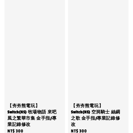
【夯夯熊電玩】
【夯夯熊電玩】
Switch(NS) 牧場物語 來吧
Switch(NS) 空洞騎士 絲綢
風之繁華市集 金手指/專
之歌 金手指/專業記錄修
業記錄修改
改
Regular
NT$ 300
Regular
NT$ 300