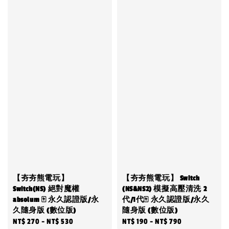
【夯夯熊電玩】
【夯夯熊電玩】 Switch
Switch(NS) 絕對魔權
(NS&NS2) 模擬高壓清洗 2
absolum 🀄 永久認證版/永
代/1代🀄 永久認證版/永久
久隨身版 (數位版)
隨身版 (數位版)
Regular
NT$ 270
-
NT$ 530
Regular
NT$ 190
-
NT$ 790