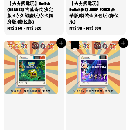
【夯夯熊電玩】Switch
【夯夯熊電玩】
(NS&NS2) 古墓奇兵 決定
Switch(NS) JUMP FORCE 豪
版🀄 永久認證版/永久隨
華版/特裝全角色版 (數位
身版 (數位版)
版)
Regular
NT$ 260
-
NT$ 520
Regular
NT$ 90
-
NT$ 330
price
price
優惠