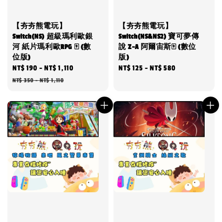
【夯夯熊電玩】
【夯夯熊電玩】
Switch(NS) 超級瑪利歐銀
Switch(NS&NS2) 寶可夢傳
河 紙片瑪利歐RPG 🀄 (數
說 Z-A 阿爾宙斯🀄 (數位
位版)
版)
Sale
NT$ 190
-
NT$ 1,110
Regular
Regular
NT$ 125
-
NT$ 580
price
price
price
NT$ 350
-
NT$ 1,110