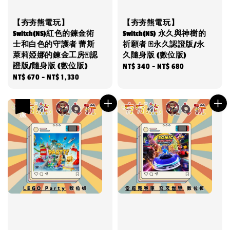
【夯夯熊電玩】
【夯夯熊電玩】
Switch(NS)紅色的鍊金術
Switch(NS) 永久與神樹的
士和白色的守護者 蕾斯
祈願者 🀄永久認證版/永
萊莉婭娜的鍊金工房🀄認
久隨身版 (數位版)
證版/隨身版 (數位版)
Regular
NT$ 340
-
NT$ 680
Regular
NT$ 670
-
NT$ 1,330
price
price
優惠