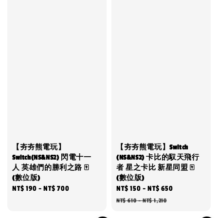
【夯夯熊電玩】
【夯夯熊電玩】Switch
Switch(NS&NS2) 閃電十一
(NS&NS2) 卡比的馭天飛行
人 英雄們的勝利之路 🀄
者 星之卡比 新星同盟 🀄
(數位版)
(數位版)
Regular
NT$ 190
-
NT$ 700
Sale
NT$ 150
-
NT$ 650
Regular
price
price
price
NT$ 610
-
NT$ 1,210