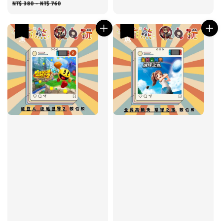
price
price
price
NT$ 380
-
NT$ 760
優惠
優惠