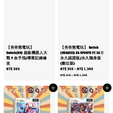
【夯夯熊電玩】
【夯夯熊電玩】 Switch
Switch(NS) 超級機器人大
(NS&NS2) EA SPORTS FC 26 🀄
戰 Y 金手指/專業記錄修
永久認證版/永久隨身版
改
(數位版)
Regular
NT$ 300
Sale
NT$ 350
-
NT$ 1,340
Regular
price
price
price
NT$ 610
-
NT$ 1,340