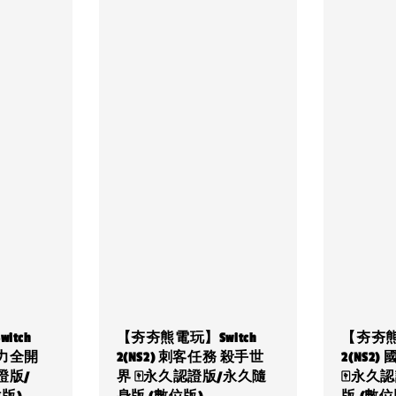
tch
【夯夯熊電玩】Switch
【夯夯熊電
蕉力全開
2(NS2) 刺客任務 殺手世
2(NS2
認證版/
界 🀄永久認證版/永久隨
🀄永久