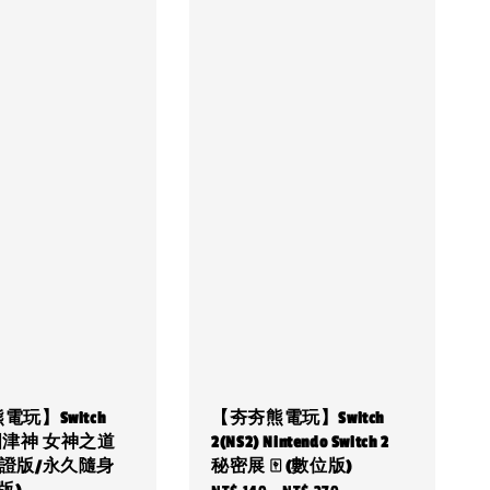
玩】Switch
【夯夯熊電玩】Switch
) 國津神 女神之道
2(NS2) Nintendo Switch 2
認證版/永久隨身
秘密展 🀄 (數位版)