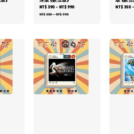
版)
身版 (數位版)
版 (數位
Regular
Sale
NT$ 390
-
NT$ 990
Regular
Regular
NT$ 350
price
price
price
price
NT$ 500
-
NT$ 990