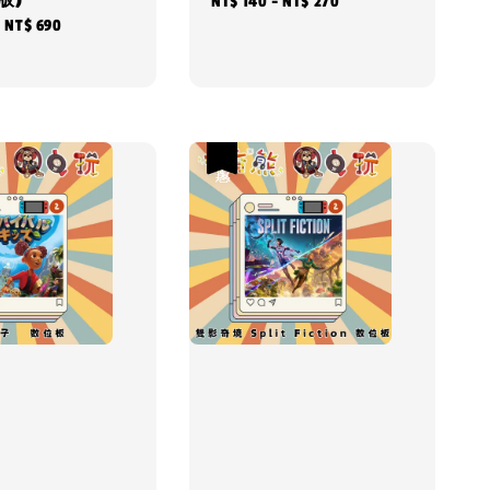
版)
Regular
NT$ 140
-
NT$ 270
-
NT$ 690
price
優惠