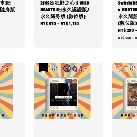
車2🀄
2(NS2) 狂野之心 S WILD
Switch(
久隨身版
HEARTS S🀄永久認證版/
x HUNT
永久隨身版 (數位版)
永久認
(數位版)
Regular
NT$ 570
-
NT$ 1,130
Sale
NT$ 290
price
price
NT$ 540
-
N
優惠