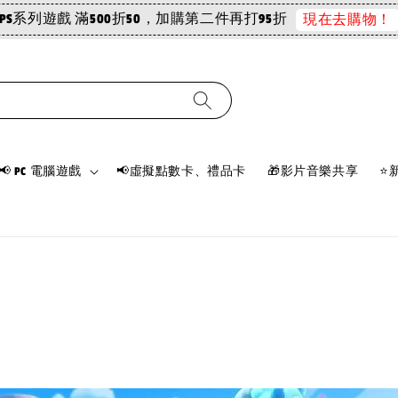
PS系列遊戲 滿500折50，加購第二件再打95折
現在去購物！
📢 PC 電腦遊戲
📢虛擬點數卡、禮品卡
🎁影片音樂共享
⭐