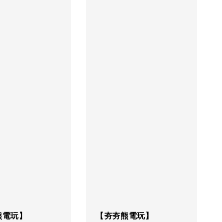
熊電玩】
【夯夯熊電玩】