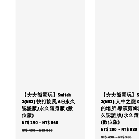
【夯夯熊電玩】Switch
【夯夯熊電玩】Swi
2(NS2) 快打旋風 6 🀄永久
2(NS2) 人中之龍 
認證版/永久隨身版 (數
的場所 導演剪輯版
位版)
久認證版/永久
(數位版)
Sale
NT$ 290
-
NT$ 860
Regular
Sale
NT$ 290
-
NT$ 980
price
price
NT$ 430
-
NT$ 860
price
NT$ 490
-
NT$ 980