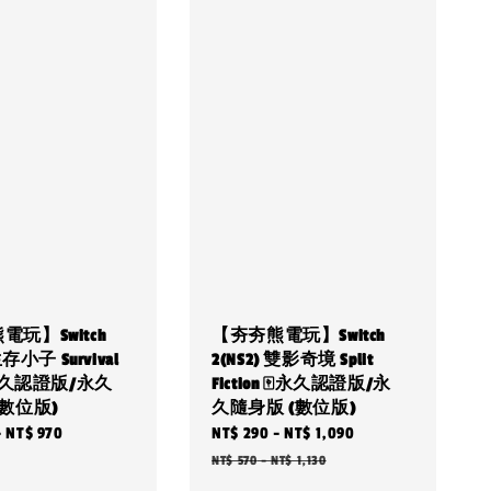
玩】Switch
【夯夯熊電玩】Switch
生存小子 Survival
2(NS2) 雙影奇境 Split
🀄永久認證版/永久
Fiction 🀄永久認證版/永
(數位版)
久隨身版 (數位版)
-
NT$ 970
Sale
NT$ 290
-
NT$ 1,090
Regular
price
price
NT$ 570
-
NT$ 1,130