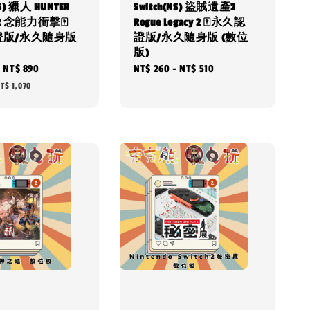
NS) 獵人 HUNTER
Switch(NS) 盜賊遺產2
ER 念能力衝擊🀄
Rogue Legacy 2 🀄永久認
證版/永久隨身版
證版/永久隨身版 (數位
版)
-
NT$ 890
Regular
Regular
NT$ 260
-
NT$ 510
price
price
T$ 1,070