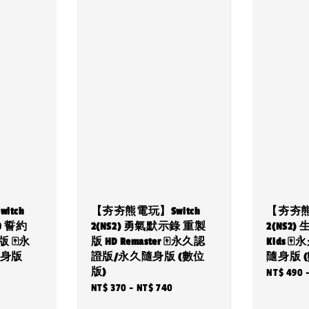
tch
【夯夯熊電玩】Switch
【夯夯熊電
0 誓約
2(NS2) 勇氣默示錄 重製
2(NS2) 
 🀄永
版 HD Remaster 🀄永久認
Kids 
隨身版
證版/永久隨身版 (數位
隨身版 
版)
Regular
NT$ 490
Regular
Regular
NT$ 370
-
NT$ 740
price
price
price