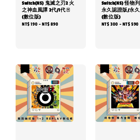
Switch(NS) 鬼滅之刃2 火
Switch(NS) 怪物列
之神血風譚 2代/1代 🀄
永久認證版/永
(數位版)
(數位版)
Regular
NT$ 190
-
NT$ 890
Regular
NT$ 300
-
NT$ 590
price
price
優惠
優惠