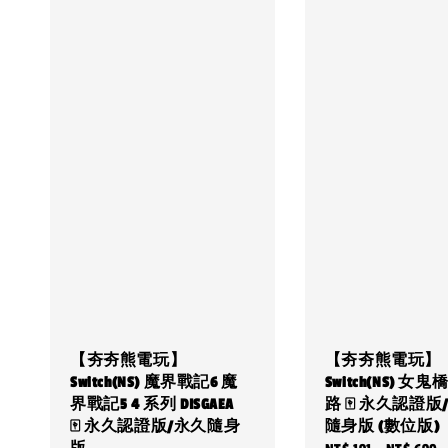
【夯夯熊電玩】
【夯夯熊電玩】
Switch(NS) 魔界戰記6 魔
Switch(NS) 女鬼
界戰記5 4 系列 DISGAEA
路 🀄 永久認證版
🀄 永久認證版/永久隨身
隨身版 (數位版)