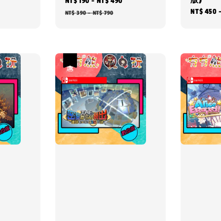
版)
Regular
Sale
NT$ 190
-
NT$ 490
Regular
Regular
NT$ 450
price
price
price
NT$ 390
-
NT$ 790
price
優惠