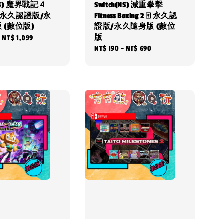
(NS) 魔界戰記４
Switch(NS) 減重拳擊
 🀄 永久認證版/永
Fitness Boxing 2 🀄 永久認
 (數位版)
證版/永久隨身版 (數位
版
-
NT$ 1,099
Regular
NT$ 190
-
NT$ 690
price