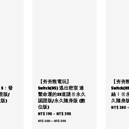
【夯夯熊電玩】
【夯夯
師 5：發
Switch(NS) 逃出密室 連
Switch
證版/
繫命運的35道謎 🀄 永久
絲！ 🀄
版)
認證版/永久隨身版 (數
久隨身版
位版)
Regular
NT$ 280
Sale
NT$ 190
-
NT$ 390
Regular
price
price
price
NT$ 300
-
NT$ 590