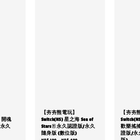
【夯夯熊電玩】
【夯夯
橋 開魂
Switch(NS) 星之海 Sea of
Switch
/永久
Stars 🀄 永久認證版/永久
歡樂搖搖
隨身版 (數位版)
證版/永