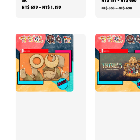
版
Sale
NT$ 191
-
NT$ 690
Regular
NT$ 699
-
NT$ 1,199
price
NT$ 350
-
NT$ 690
price