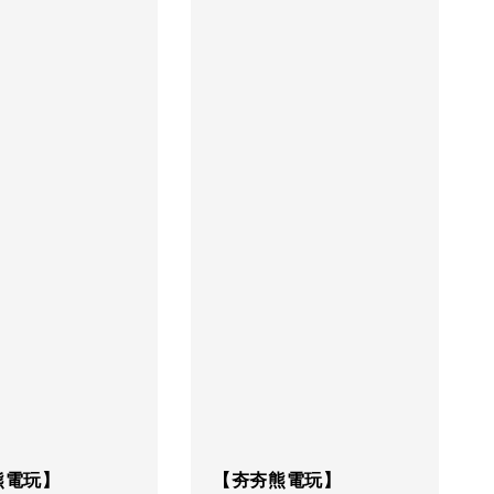
熊電玩】
【夯夯熊電玩】