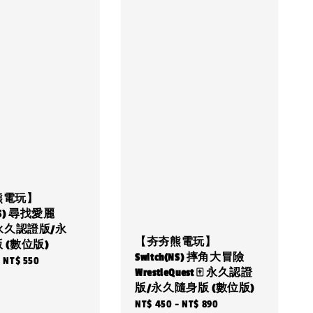
熊電玩】
(NS) 尋找愛麗
 永久認證版/永
【夯夯熊電玩】
 (數位版)
Switch(NS) 摔角大冒險
-
NT$ 550
WrestleQuest 🀄 永久認證
版/永久隨身版 (數位版)
Regular
NT$ 450
-
NT$ 890