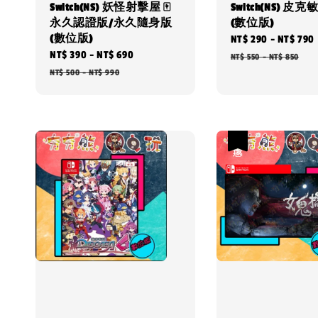
Switch(NS) 妖怪射擊屋 🀄
Switch(NS) 皮克敏1
永久認證版/永久隨身版
(數位版)
(數位版)
Sale
NT$ 290
-
NT$ 790
Sale
NT$ 390
-
NT$ 690
Regular
price
NT$ 550
-
NT$ 850
price
price
NT$ 500
-
NT$ 990
優惠