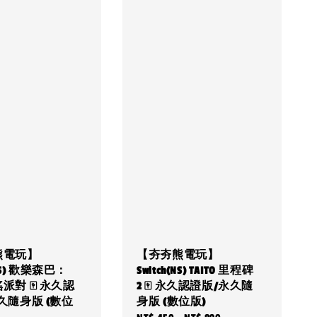
熊電玩】
【夯夯熊電玩】
(NS) 歡樂森巴：
Switch(NS) TAITO 里程碑
派對 🀄 永久認
2 🀄 永久認證版/永久隨
久隨身版 (數位
身版 (數位版)