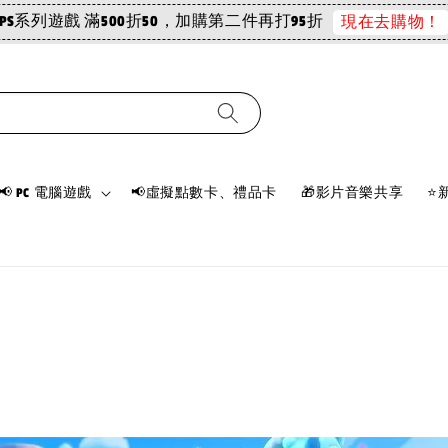
PS系列遊戲 滿500折50，加購第二件再打95折
現在去購物！
📢 PC 電腦遊戲
📢虛擬點數卡、禮品卡
🎁影片音樂共享
⭐