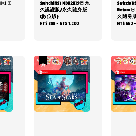
+2 🀄
Switch(NS) NBA2K19 🀄 永
Switch
久認證版/永久隨身版
Return
(數位版)
久隨身版
Regular
Regular
NT$ 399
-
NT$ 1,200
Regular
NT$ 550
price
price
price
優惠