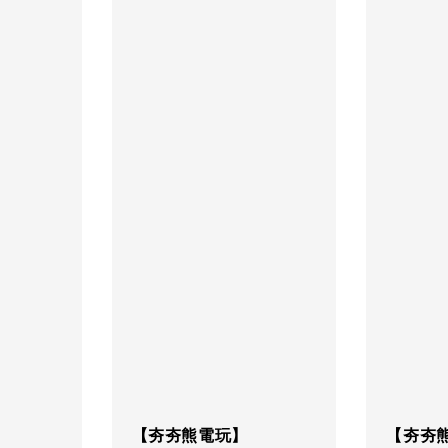
【夯夯熊電玩】
【夯夯