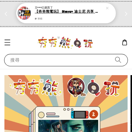
王***
已購買了
折
PS系列遊戲 滿500折50，加購第二件再打95折
【夯夯熊電玩】 Disney+ 迪士尼 共享 4K畫質 30/60/90/120/180/365天 租用期間不換號 影音串流平台 (數位版)
現在去購物！
37 秒前
搜尋