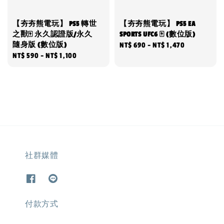
【夯夯熊電玩】 PS5 轉世
【夯夯熊電玩】 PS5 EA
之獸🀄 永久認證版/永久
SPORTS UFC6 🀄 (數位版)
隨身版 (數位版)
Regular
NT$ 690
-
NT$ 1,470
Regular
NT$ 590
-
NT$ 1,100
price
price
社群媒體
付款方式