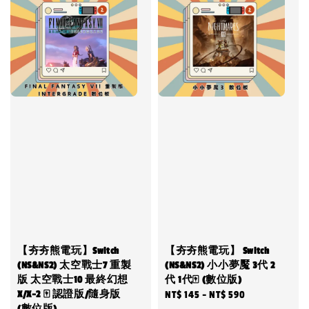
【夯夯熊電玩】Switch
【夯夯熊電玩】 Switch
(NS&NS2) 太空戰士7 重製
(NS&NS2) 小小夢魘 3代 2
版 太空戰士10 最終幻想
代 1代🀄 (數位版)
X/X-2 🀄 認證版/隨身版
Regular
NT$ 145
-
NT$ 590
(數位版)