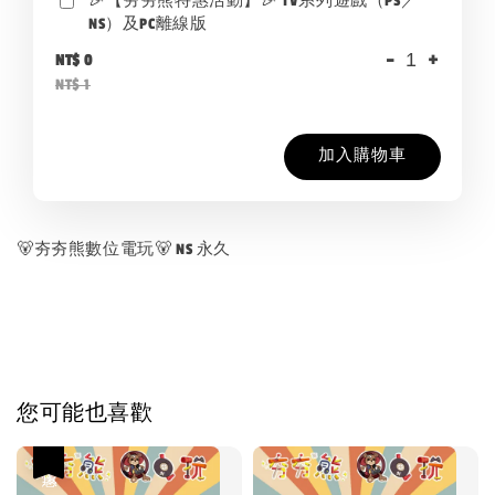
🎉【夯夯熊特惠活動】🎉 TV系列遊戲（PS／
NS）及PC離線版
-
+
NT$ 0
NT$ 1
加入購物車
🐻夯夯熊數位電玩🐻 NS 永久
您可能也喜歡
優惠