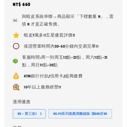
Regular
NT$ 660
price
與蝦皮系統串聯→商品顯示「下標數量 N」，需
填 N 才是正確售價。
蝦皮7萬多!!五星優質評價!!
保證營業時間內30-60分鐘內交易完畢!!
客服時間:周一到周五12點-22點，周六12點-21
點，周日11點-20點
ATM銀行付款/信用卡/超商繳費
10年以上服務經營!!
適用優惠
NS - 買三送1
NS.PS系列遊戲與離線版 滿500折50