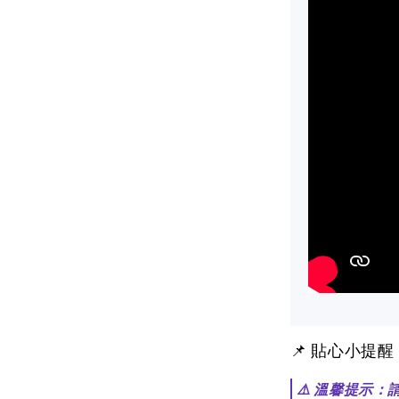
📌 貼心小提
⚠️ 溫馨提示