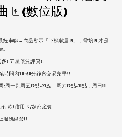
 🀄 (數位版)
系統串聯→商品顯示「下標數量 N」，需填 N 才是
價。
多!!五星優質評價!!
業時間內30-60分鐘內交易完畢!!
:周一到周五12點-22點，周六12點-21點，周日11
點
銀行付款/信用卡/超商繳費
上服務經營!!