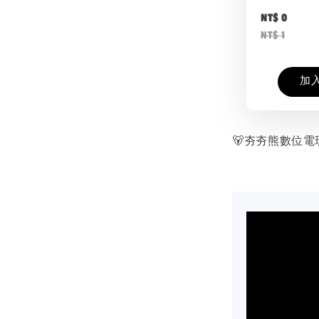
NT$ 0
NT$ 1
加
🐻夯夯熊數位電玩