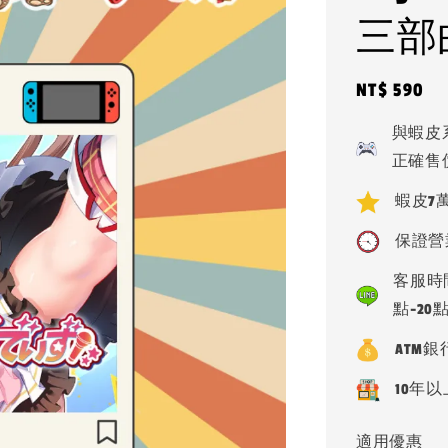
三部曲
Regular
NT$ 590
price
與蝦皮
正確售
蝦皮7萬
保證營
客服時間
點-20
ATM
10年以
適用優惠