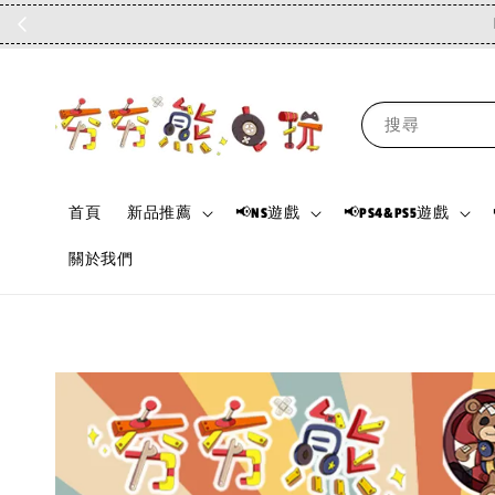
搜尋
首頁
新品推薦
📢NS遊戲
📢PS4&PS5遊戲
關於我們