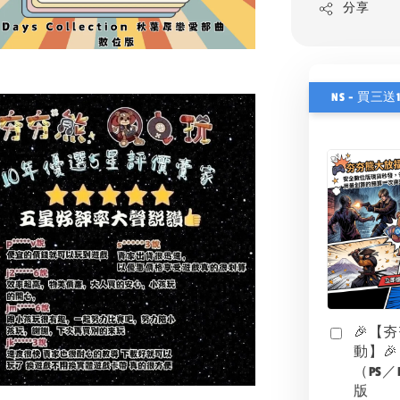
分享
NS - 買三送
🎉【
動】🎉
（PS／
版