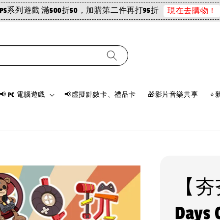
PS系列遊戲 滿500折50，加購第二件再打95折
現在去購物！
📢 PC 電腦遊戲
📢虛擬點數卡、禮品卡
🎁影片音樂共享
⭐
【夯夯
Days