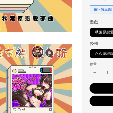
NS - 買三送1
遊戲
秋葉原戀
授權
永久認證
數量