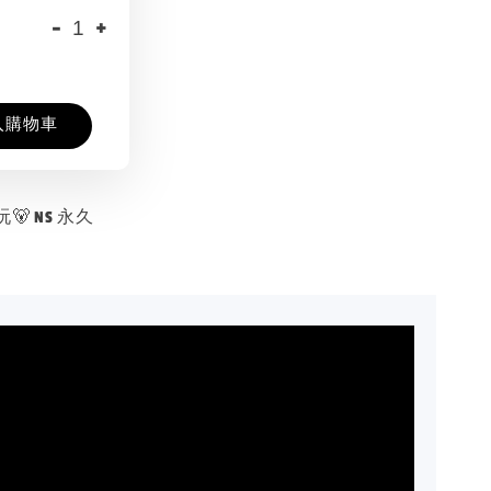
-
+
入購物車
 NS 永久