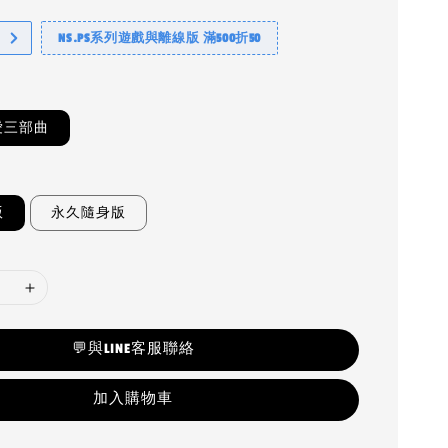
NS.PS系列遊戲與離線版 滿500折50
愛三部曲
版
永久隨身版
💬與LINE客服聯絡
加入購物車