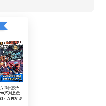
1
夯夯熊特惠活
 TV系列遊戲
NS）及PC離線