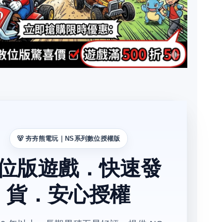
🐻 夯夯熊電玩｜NS系列數位授權版
位版遊戲．快速發
貨．安心授權