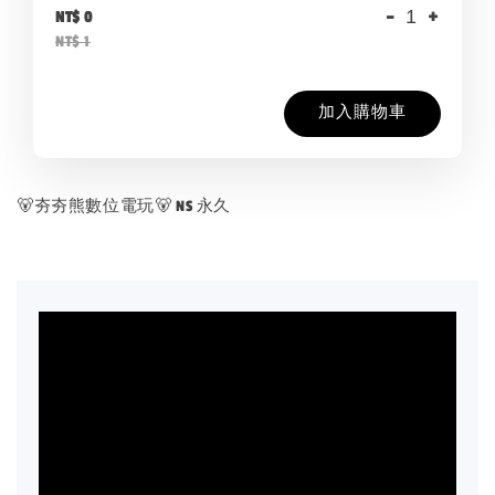
-
+
NT$ 0
NT$ 1
加入購物車
🐻夯夯熊數位電玩🐻 NS 永久