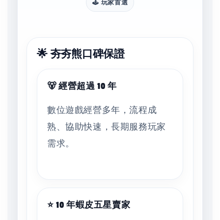
🕹️ 玩家首選
🌟 夯夯熊口碑保證
🐻 經營超過 10 年
數位遊戲經營多年，流程成
熟、協助快速，長期服務玩家
需求。
⭐ 10 年蝦皮五星賣家