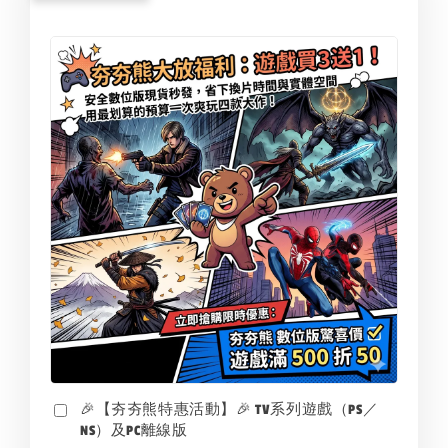
🎉【夯夯熊特惠活動】🎉 TV系列遊戲（PS／
NS）及PC離線版