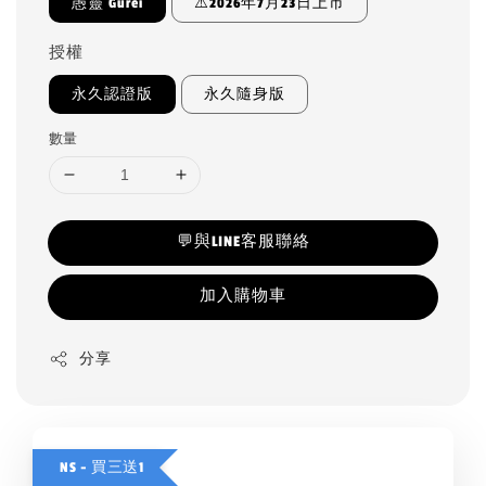
愚靈 Gurei
⚠️2026年7月23日上市
授權
永久認證版
永久隨身版
數量
💬與LINE客服聯絡
加入購物車
分享
NS - 買三送1