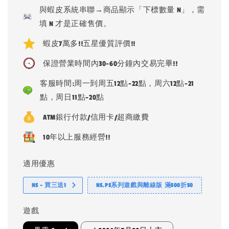
price
與蝦皮系統串聯→商品顯示「下標數量 N」，需
填 N 才是正確售價。
蝦皮7萬多!!五星優質評價!!
保證營業時間內30-60分鐘內交易完畢!!
客服時間:周一到周五12點-22點，周六12點-21
點，周日11點-20點
ATM銀行付款/信用卡/超商繳費
10年以上服務經營!!
適用優惠
NS - 買三送1
NS.PS系列遊戲與離線版 滿500折50
遊戲