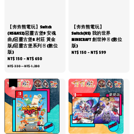
【夯夯熊電玩】Switch
【夯夯熊電玩】
(NS&NS2)惡靈古堡9 安魂
Switch(NS) 我的世界
曲/惡靈古堡8 村莊 黃金
MINECRAFT 創世神 🀄 (數位
版/惡靈古堡系列 🀄 (數位
版)
版)
Regular
NT$ 150
-
NT$ 599
Sale
NT$ 150
-
NT$ 650
Regular
price
price
price
NT$ 330
-
NT$ 1,280
優惠