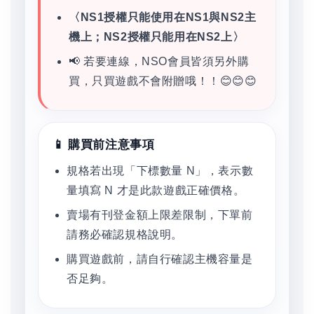
〈NS1授權只能使用在NS1與NS2主
機上；NS2授權只能用在NS2上〉
📢 若要連線，NSO會員皆須另外購
買，只買遊戲不會附贈哦！！😊😊😊
📱 購買前注意事項
規格若出現「下標數量 N」，表示數
量填寫 N 才是此款遊戲正確價格。
賣場有刊登金額上限差限制，下單前
請務必確認規格說明。
購買遊戲前，請自行確認主機容量是
否足夠。