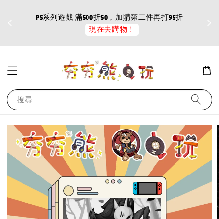
折
PS系列遊戲 滿500折50，加購第二件再打95折
現在去購物！
搜尋