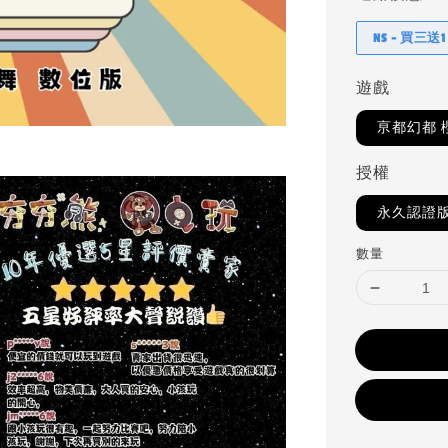
NS - 買三送1
遊戲
亰都幻都 
授權
永久認證
數量