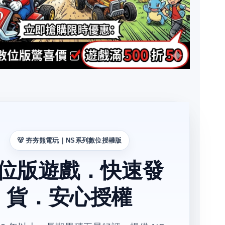
🐻 夯夯熊電玩｜NS系列數位授權版
位版遊戲．快速發
貨．安心授權