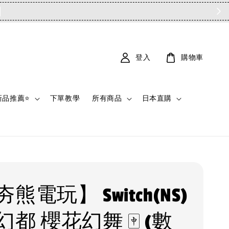
登入
購物車
新品推薦⭐
下單教學
所有商品
日本直購
熊電玩】 Switch(NS)
都 櫻花幻舞 🀄 (數