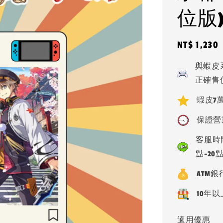
位版
Regular
NT$ 1,230
price
與蝦皮
正確售
蝦皮7萬
保證營
客服時間
點-20
ATM
10年以
適用優惠