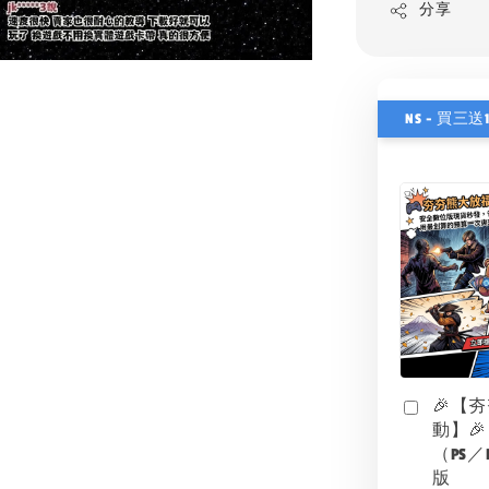
分享
NS - 買三送
🎉【
動】🎉
（PS／
版