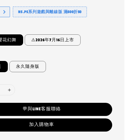
NS.PS系列遊戲與離線版 滿500折50
櫻花幻舞
⚠️2026年7月16日上市
版
永久隨身版
💬與LINE客服聯絡
加入購物車