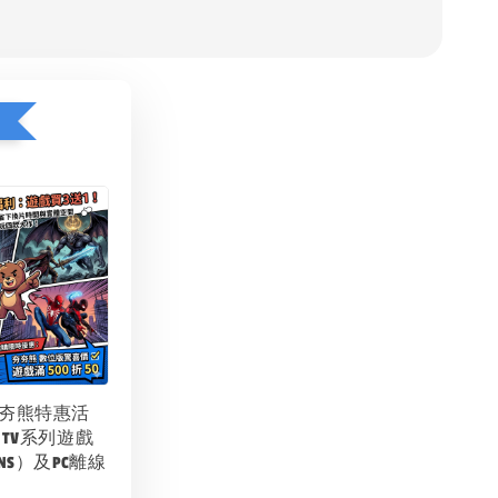
1
夯夯熊特惠活
 TV系列遊戲
NS）及PC離線