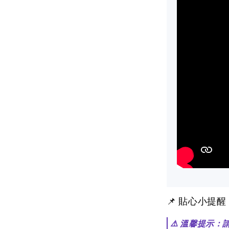
📌 貼心小提
⚠️ 溫馨提示