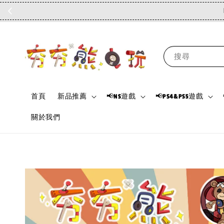
搜尋
首頁
新品推薦
📢NS遊戲
📢PS4&PS5遊戲
關於我們