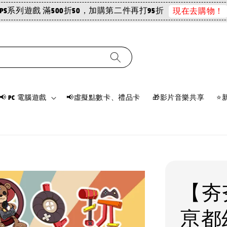
PS系列遊戲 滿500折50，加購第二件再打95折
現在去購物！
📢 PC 電腦遊戲
📢虛擬點數卡、禮品卡
🎁影片音樂共享
⭐
【夯夯
亰都幻