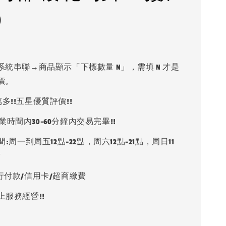
)
系統串聯→商品顯示「下標數量 N」，需填 N 才是
價。
多!!五星優質評價!!
業時間內30-60分鐘內交易完畢!!
:周一到周五12點-22點，周六12點-21點，周日11
點
銀行付款/信用卡/超商繳費
上服務經營!!