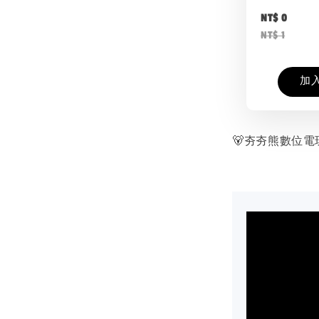
NT$ 0
NT$ 1
加
🐻夯夯熊數位電玩