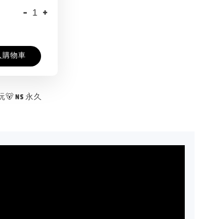
-
+
入購物車
 NS 永久