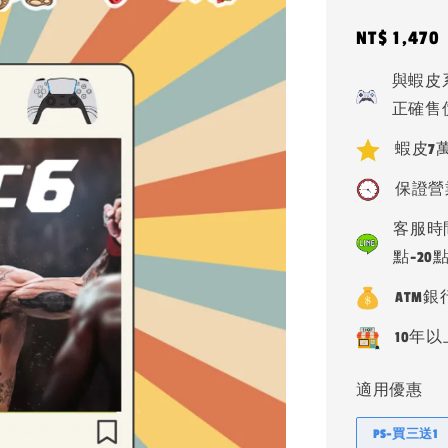
Regular
NT$ 1,470
price
與蝦皮
正確售
蝦皮7萬
保證營
客服時間
點-20
ATM
10年以
適用優惠
PS-買三送1