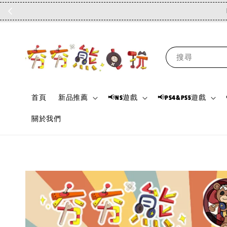
搜尋
首頁
新品推薦
📢NS遊戲
📢PS4&PS5遊戲
關於我們