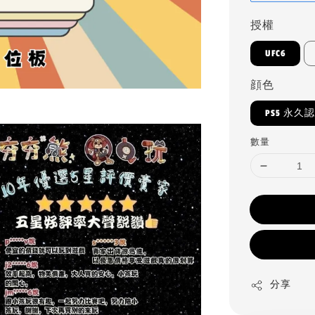
授權
UFC6
顔色
PS5 永久
數量
分享