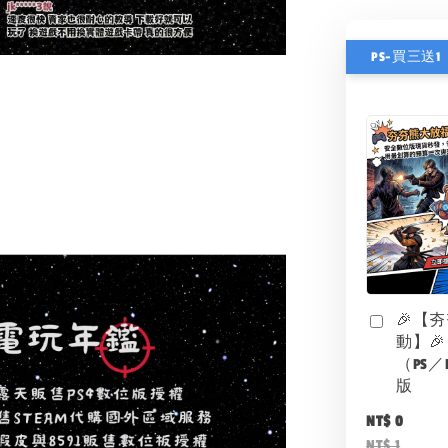
PS-買三送1
🎉【
動】🎉
（PS／
版
NT$ 0
NT$ 1