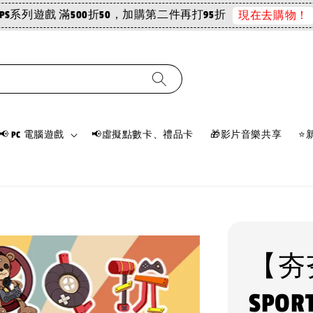
PS系列遊戲 滿500折50，加購第二件再打95折
現在去購物！
📢 PC 電腦遊戲
📢虛擬點數卡、禮品卡
🎁影片音樂共享
⭐
【夯夯
SPOR