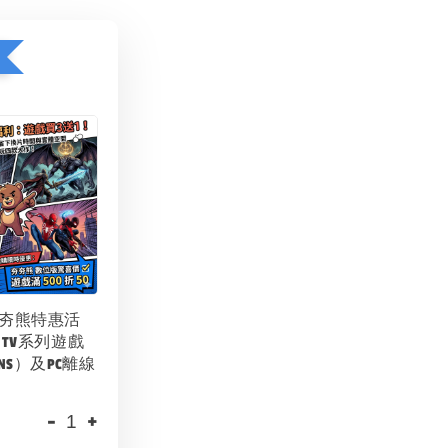
夯夯熊特惠活
 TV系列遊戲
NS）及PC離線
-
+