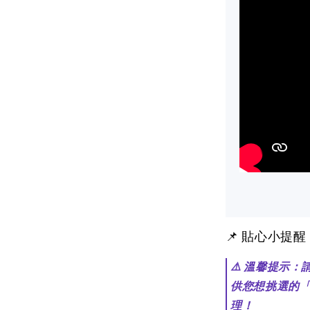
📌 貼心小提
⚠️ 溫馨提示
供您想挑選的
理！