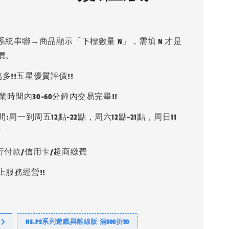
系統串聯→商品顯示「下標數量 N」，需填 N 才是
價。
多!!五星優質評價!!
業時間內30-60分鐘內交易完畢!!
:周一到周五12點-22點，周六12點-21點，周日11
點
銀行付款/信用卡/超商繳費
上服務經營!!
NS.PS系列遊戲與離線版 滿500折50