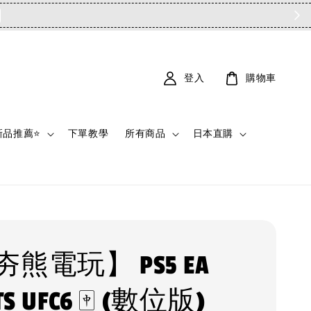
登入
購物車
新品推薦⭐
下單教學
所有商品
日本直購
熊電玩】 PS5 EA
TS UFC6 🀄 (數位版)