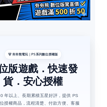
🐻 夯夯熊電玩｜PS系列數位授權版
位版遊戲．快速發
貨．安心授權
10 年以上、長期累積五星好評，提供 PS
位授權商品，流程清楚、付款方便、客服