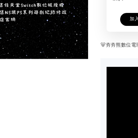
加
🐻夯夯熊數位電玩