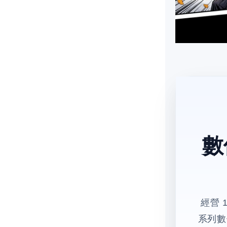
數
經營 
系列數