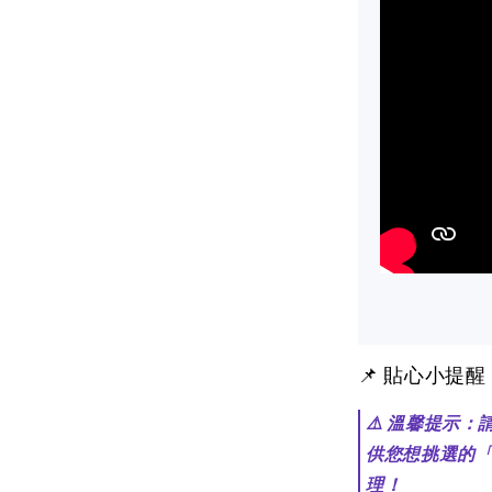
📌 貼心小提
⚠️ 溫馨提示
供您想挑選的
理！