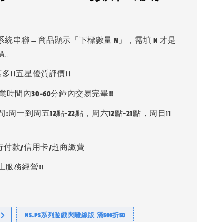
系統串聯→商品顯示「下標數量 N」，需填 N 才是
價。
多!!五星優質評價!!
業時間內30-60分鐘內交易完畢!!
:周一到周五12點-22點，周六12點-21點，周日11
點
銀行付款/信用卡/超商繳費
上服務經營!!
NS.PS系列遊戲與離線版 滿500折50