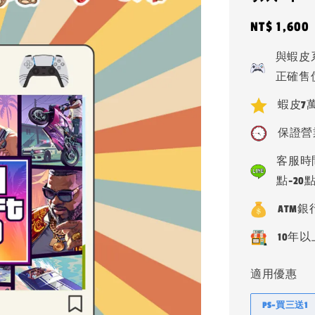
Regular
NT$ 1,600
price
與蝦皮
正確售
蝦皮7萬
保證營
客服時間
點-20
ATM
10年以
適用優惠
PS-買三送1