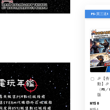
PS-買三送1
🎉【
動】🎉
（PS／
版
NT$ 0
NT$ 1