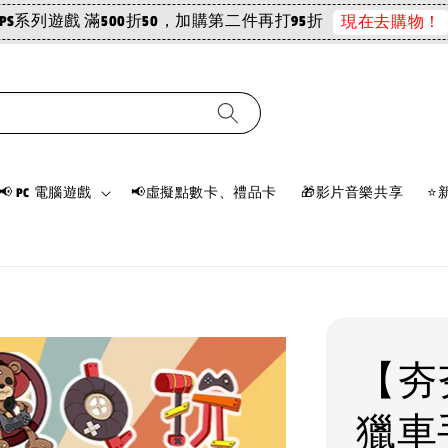
PS系列遊戲 滿500折50，加購第二件再打95折
現在去購物！
📢 PC 電腦遊戲
📢虛擬點數卡、禮品卡
🎁影片音樂共享
⭐
【夯
獵車手