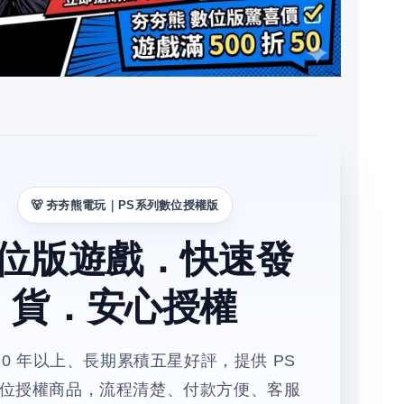
🐻 夯夯熊電玩｜PS系列數位授權版
位版遊戲．快速發
貨．安心授權
10 年以上、長期累積五星好評，提供 PS
位授權商品，流程清楚、付款方便、客服