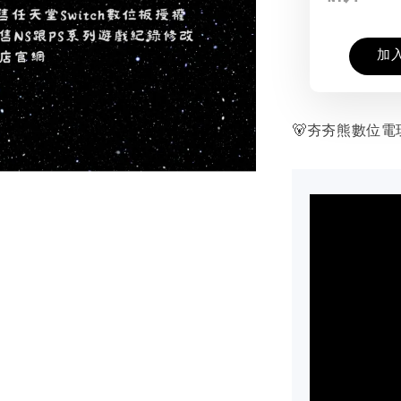
加
🐻夯夯熊數位電玩