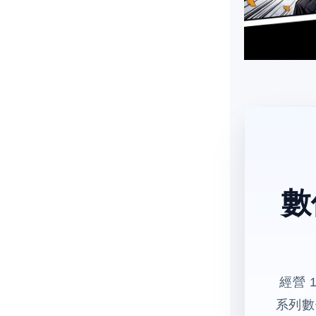
數
經營 
系列數