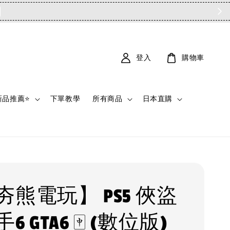
登入
購物車
新品推薦⭐
下單教學
所有商品
日本直購
夯熊電玩】 PS5 俠盜
6 GTA6 🀄 (數位版)