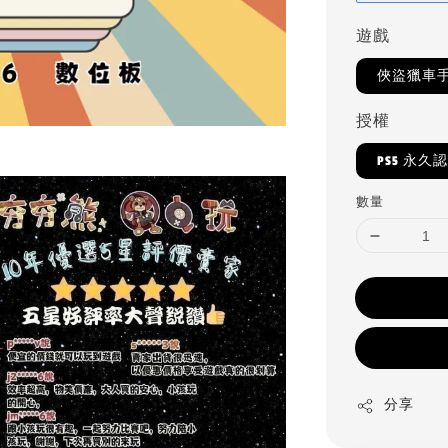
遊戲
俠盜獵車手6
授權
PS5 永久
數量
分享