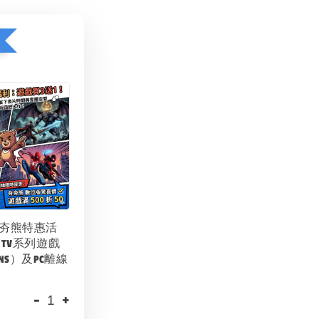
夯夯熊特惠活
 TV系列遊戲
NS）及PC離線
-
+