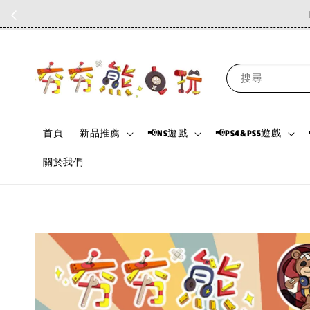
搜尋
首頁
新品推薦
📢NS遊戲
📢PS4&PS5遊戲
關於我們