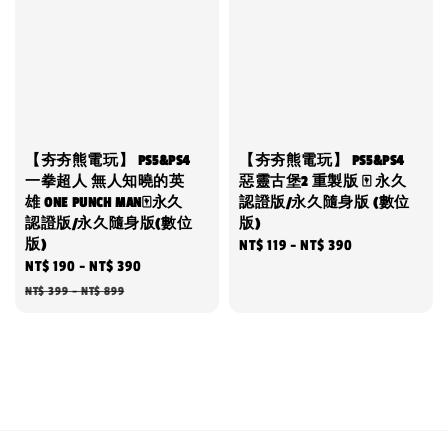
【夯夯熊電玩】 PS5&PS4
【夯夯熊電玩】 PS5&PS4
一拳超人 無人知曉的英
惡靈古堡2 重製版 🀄 永久
雄 ONE PUNCH MAN🀄永久
認證版/永久隨身版 (數位
認證版/永久隨身版(數位
版)
版)
Regular
NT$ 119
-
NT$ 390
Sale
NT$ 190
-
NT$ 390
Regular
price
price
price
NT$ 399
-
NT$ 899