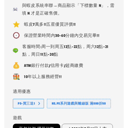
price
與蝦皮系統串聯→商品顯示「下標數量 N」，需
填 N 才是正確售價。
蝦皮7萬多!!五星優質評價!!
保證營業時間內30-60分鐘內交易完畢!!
客服時間:周一到周五12點-22點，周六12點-21
點，周日11點-20點
ATM銀行付款/信用卡/超商繳費
10年以上服務經營!!
適用優惠
PS-買三送1
NS.PS系列遊戲與離線版 滿500折50
遊戲