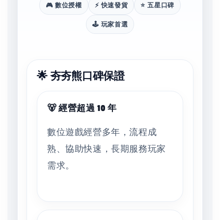
🎮 數位授權
⚡ 快速發貨
⭐ 五星口碑
🕹️ 玩家首選
🌟 夯夯熊口碑保證
🐻 經營超過 10 年
數位遊戲經營多年，流程成
熟、協助快速，長期服務玩家
需求。