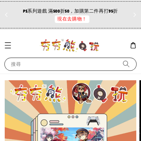
折
PS系列遊戲 滿500折50，加購第二件再打95折
現在去購物！
搜尋