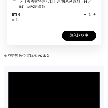
🎉【夯夯熊特惠活動】🎉 TV系列遊戲（PS／
NS）及PC離線版
-
+
NT$ 0
NT$ 1
加入購物車
🐻夯夯熊數位電玩🐻 PS 永久