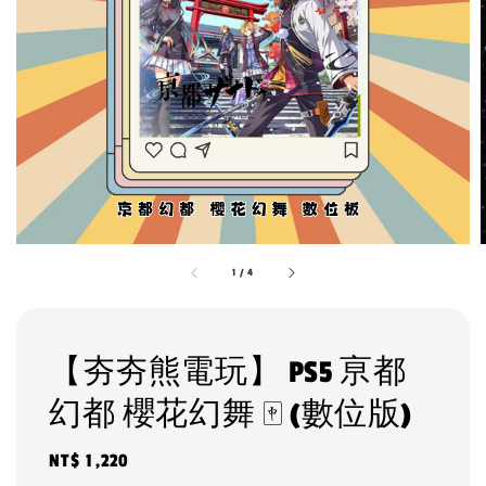
1
/
4
【夯夯熊電玩】 PS5 亰都
幻都 櫻花幻舞 🀄 (數位版)
Regular
NT$ 1,220