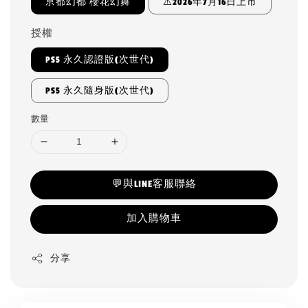
亰都幻都 櫻花幻舞
⚠️2026年7月16日上市
授權
PS5 永久認證版(次世代)
PS5 永久隨身版(次世代)
數量
💬與LINE客服聯絡
加入購物車
分享