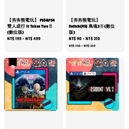
【夯夯熊電玩】 PS5&PS4
【夯夯熊電玩】
雙人成行 It Takes Two 🀄
Switch(NS) 鳥魂2 🀄 (數位
(數位版)
版)
Regular
NT$ 199
-
NT$ 499
Sale
NT$ 90
-
NT$ 210
Regular
price
price
price
NT$ 110
-
NT$ 210
優惠