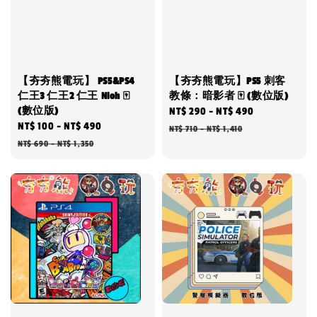
【夯夯熊電玩】 PS5&PS4
【夯夯熊電玩】PS5 刺客
仁王3 仁王2 仁王 Nioh 🀄
教條：暗影者 🀄 (數位版)
(數位版)
Sale
NT$ 290
-
NT$ 490
Regular
Sale
NT$ 100
-
NT$ 490
Regular
price
price
NT$ 710
-
NT$ 1,410
price
price
NT$ 690
-
NT$ 1,350