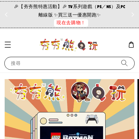
🎉【夯夯熊特惠活動】🎉 TV系列遊戲（PS／NS）及PC
離線版 ✨買三送一優惠開跑✨
現在去購物！
搜尋