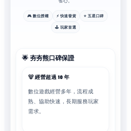
省心。
🎮 數位授權
⚡ 快速發貨
⭐ 五星口碑
🕹️ 玩家首選
🌟 夯夯熊口碑保證
🐻 經營超過 10 年
數位遊戲經營多年，流程成
熟、協助快速，長期服務玩家
需求。