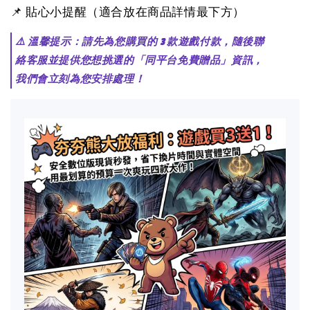
📌 貼心小提醒（適合放在商品詳情最下方）
⚠️ 溫馨提示：請先為您購買的 3 款遊戲付款，隨後聯
絡客服並提供您想挑選的「同平台免費贈品」資訊，
我們會立刻為您安排處理！