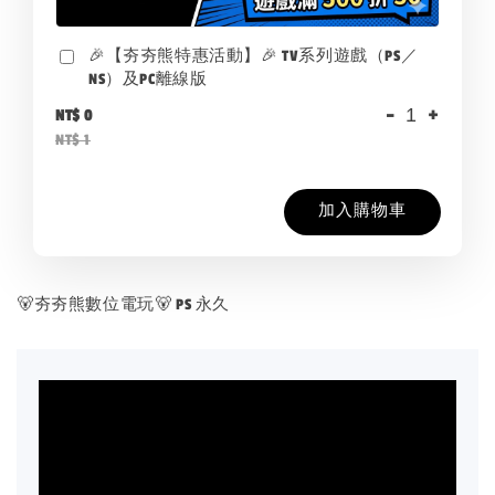
🎉【夯夯熊特惠活動】🎉 TV系列遊戲（PS／
NS）及PC離線版
-
+
NT$ 0
NT$ 1
加入購物車
🐻夯夯熊數位電玩🐻 PS 永久