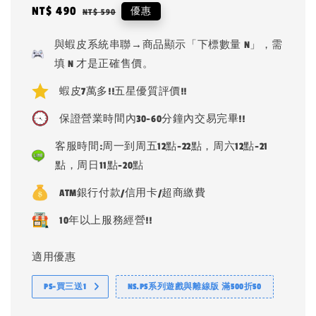
Sale
NT$ 490
Regular
優惠
NT$ 590
price
price
與蝦皮系統串聯→商品顯示「下標數量 N」，需
填 N 才是正確售價。
蝦皮7萬多!!五星優質評價!!
保證營業時間內30-60分鐘內交易完畢!!
客服時間:周一到周五12點-22點，周六12點-21
點，周日11點-20點
ATM銀行付款/信用卡/超商繳費
10年以上服務經營!!
適用優惠
PS-買三送1
NS.PS系列遊戲與離線版 滿500折50