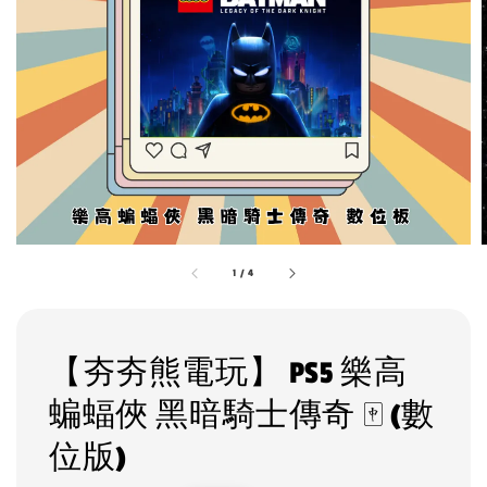
1
/
4
【夯夯熊電玩】 PS5 樂高
蝙蝠俠 黑暗騎士傳奇 🀄 (數
位版)