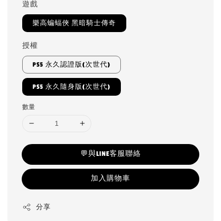
遊戲
樂高蝙蝠俠 黑暗騎士傳奇
授權
PS5 永久認證版(次世代)
PS5 永久隨身版(次世代)
數量
💬與LINE客服聯絡
加入購物車
分享