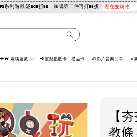
PS系列遊戲 滿500折50，加購第二件再打95折
現在去購物！
📢 PC 電腦遊戲
📢虛擬點數卡、禮品卡
🎁影片音樂共享
⭐
【夯
教條 