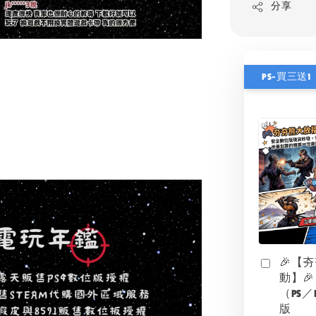
分享
PS-買三送1
🎉【
動】🎉
（PS／
版