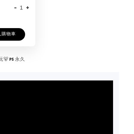
-
+
入購物車
 PS 永久