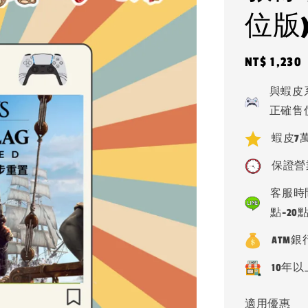
位版
Regular
NT$ 1,230
price
與蝦皮
正確售
蝦皮7萬
保證營
客服時間
點-20
ATM
10年以
適用優惠