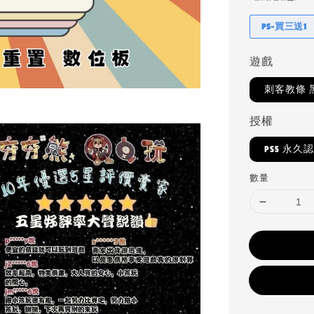
PS-買三送1
遊戲
刺客教條 
授權
PS5 永久
數量