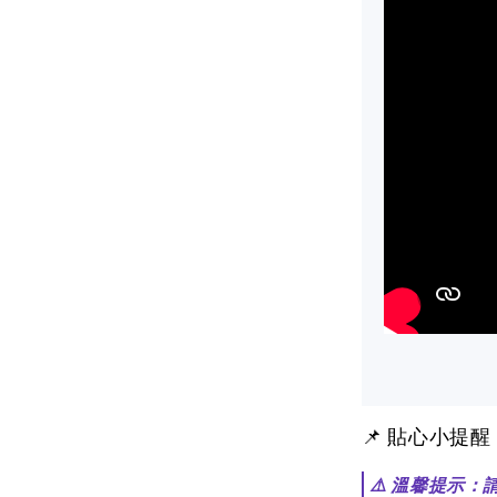
📌 貼心小提
⚠️ 溫馨提示