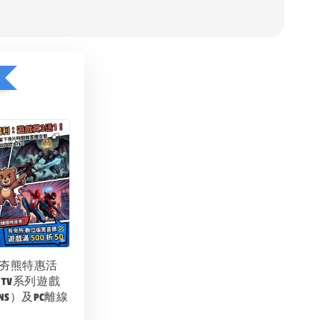
夯夯熊特惠活
 TV系列遊戲
NS）及PC離線