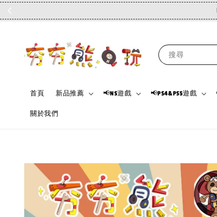
搜尋
首頁
新品推薦
📢NS遊戲
📢PS4&PS5遊戲
關於我們