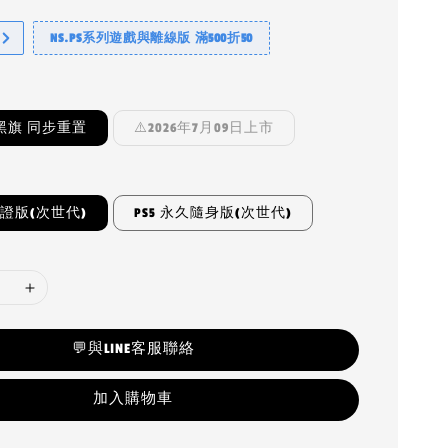
NS.PS系列遊戲與離線版 滿500折50
黑旗 同步重置
⚠️2026年7月09日上市
認證版(次世代)
PS5 永久隨身版(次世代)
💬與LINE客服聯絡
加入購物車