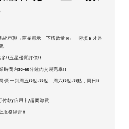
)
系統串聯→商品顯示「下標數量 N」，需填 N 才是
價。
多!!五星優質評價!!
業時間內30-60分鐘內交易完畢!!
:周一到周五12點-22點，周六12點-21點，周日11
點
銀行付款/信用卡/超商繳費
上服務經營!!