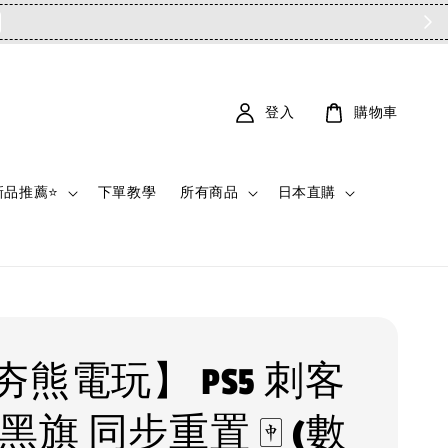
登入
購物車
新品推薦⭐
下單教學
所有商品
日本直購
夯熊電玩】 PS5 刺客
黑旗 同步重置 🀄 (數