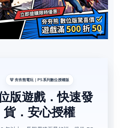
🐻 夯夯熊電玩｜PS系列數位授權版
位版遊戲．快速發
貨．安心授權