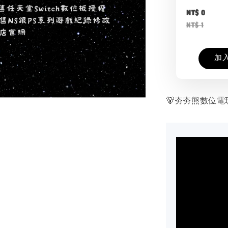
NT$ 0
NT$ 1
加
🐻夯夯熊數位電玩