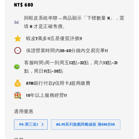
Regular
NT$ 680
price
與蝦皮系統串聯→商品顯示「下標數量 N」，需
填 N 才是正確售價。
蝦皮7萬多!!五星優質評價!!
保證營業時間內30-60分鐘內交易完畢!!
客服時間:周一到周五12點-22點，周六12點-21
點，周日11點-20點
ATM銀行付款/信用卡/超商繳費
10年以上服務經營!!
適用優惠
PS-買三送1
NS.PS系列遊戲與離線版 滿500折50