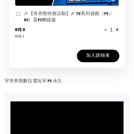
🎉【夯夯熊特惠活動】🎉 TV系列遊戲（PS／
NS）及PC離線版
-
+
NT$ 0
NT$ 1
加入購物車
🐻夯夯熊數位電玩🐻 PS 永久