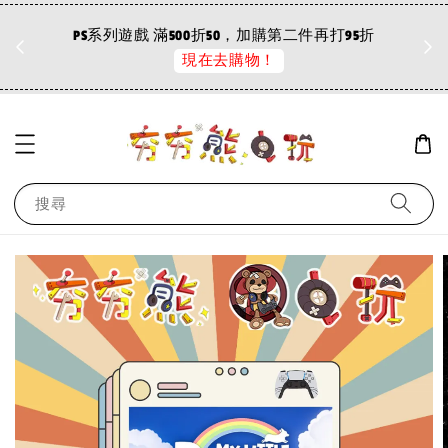
折
PS系列遊戲 滿500折50，加購第二件再打95折
現在去購物！
搜尋