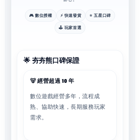
🎮 數位授權
⚡ 快速發貨
⭐ 五星口碑
🕹️ 玩家首選
🌟 夯夯熊口碑保證
🐻 經營超過 10 年
數位遊戲經營多年，流程成
熟、協助快速，長期服務玩家
需求。