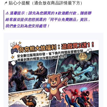
📌 貼心小提醒（適合放在商品詳情最下方）
⚠️ 溫馨提示：請先為您購買的 3 款遊戲付款，隨後聯
絡客服並提供您想挑選的「同平台免費贈品」資訊，
我們會立刻為您安排處理！