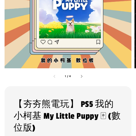
1
/
4
【夯夯熊電玩】 PS5 我的
小柯基 My Little Puppy 🀄 (數
位版)