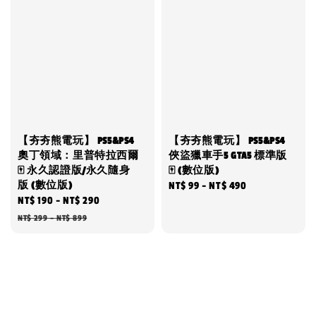
【夯夯熊電玩】 PS5&PS4
【夯夯熊電玩】 PS5&PS4
奧丁領域：里普特拉西爾
俠盜獵車手5 GTA5 標準版
🀄 永久認證版/永久隨身
🀄 (數位版)
版 (數位版)
Regular
NT$ 99
-
NT$ 490
Sale
NT$ 190
-
NT$ 290
Regular
price
price
price
NT$ 299
-
NT$ 899