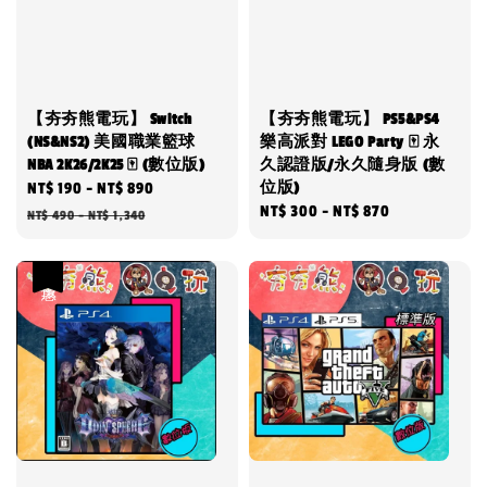
【夯夯熊電玩】 Switch
【夯夯熊電玩】 PS5&PS4
(NS&NS2) 美國職業籃球
樂高派對 LEGO Party 🀄 永
NBA 2K26/2K25 🀄 (數位版)
久認證版/永久隨身版 (數
位版)
Sale
NT$ 190
-
NT$ 890
Regular
Regular
NT$ 300
-
NT$ 870
price
price
NT$ 490
-
NT$ 1,340
price
優惠