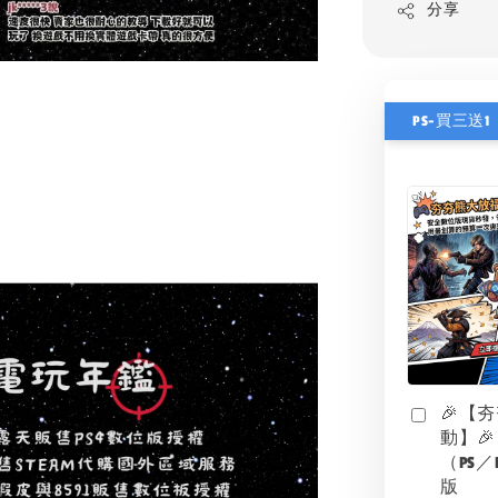
分享
PS-買三送1
🎉【
動】🎉
（PS／
版