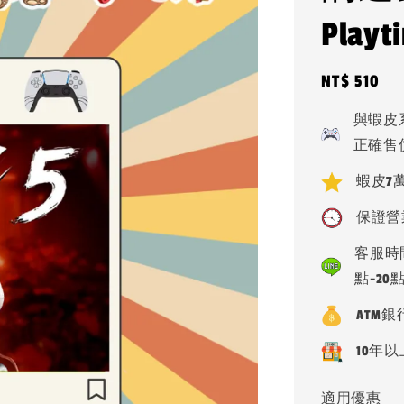
Play
Regular
NT$ 510
price
與蝦皮
正確售
蝦皮7萬
保證營
客服時間
點-20
ATM
10年以
適用優惠