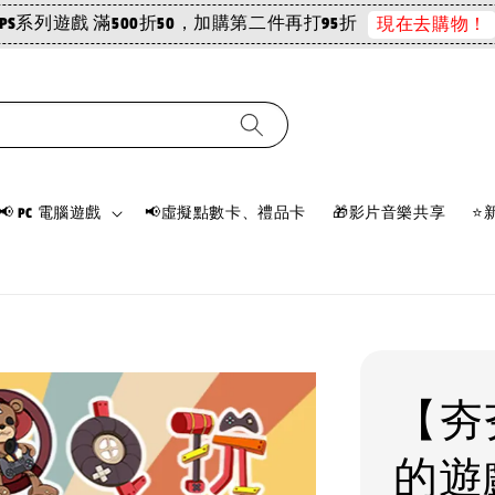
PS系列遊戲 滿500折50，加購第二件再打95折
現在去購物！
📢 PC 電腦遊戲
📢虛擬點數卡、禮品卡
🎁影片音樂共享
⭐
【夯
的遊戲