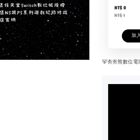
NT$ 0
NT$ 1
加
🐻夯夯熊數位電玩