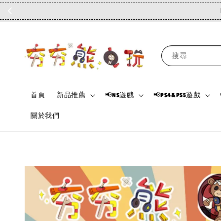
搜尋
首頁
新品推薦
📢NS遊戲
📢PS4&PS5遊戲
關於我們