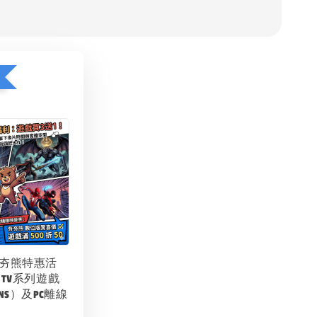
夯夯熊特惠活
 TV系列遊戲
NS）及PC離線