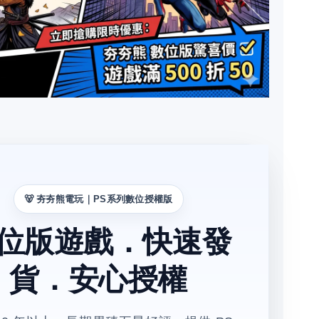
🐻 夯夯熊電玩｜PS系列數位授權版
位版遊戲．快速發
貨．安心授權