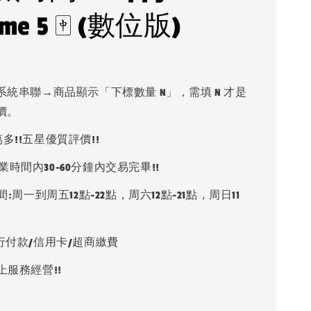
time 5 🀄 (數位版)
系統串聯→商品顯示「下標數量 N」，需填 N 才是
價。
多!!五星優質評價!!
業時間內30-60分鐘內交易完畢!!
:周一到周五12點-22點，周六12點-21點，周日11
點
銀行付款/信用卡/超商繳費
上服務經營!!