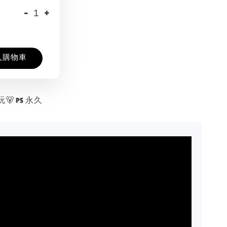
-
+
入購物車
 PS 永久