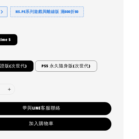
NS.PS系列遊戲與離線版 滿500折50
time 5
認證版(次世代)
PS5 永久隨身版(次世代)
💬與LINE客服聯絡
加入購物車