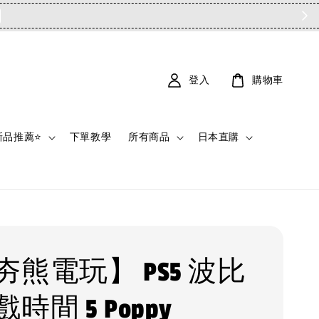
登入
購物車
新品推薦⭐
下單教學
所有商品
日本直購
夯熊電玩】 PS5 波比
時間 5 Poppy