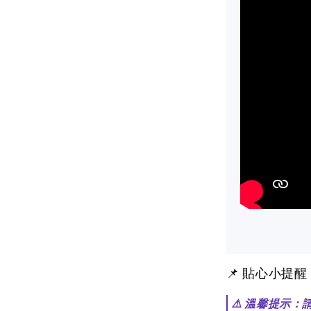
📌 貼心小提
⚠️ 溫馨提示