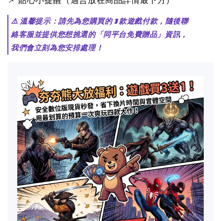
📌 貼心小提醒（適合放在商品詳情最下方）
⚠️ 溫馨提示：請先為您購買的 3 款遊戲付款，隨後聯
絡客服並提供您想挑選的「同平台免費贈品」資訊，
我們會立刻為您安排處理！