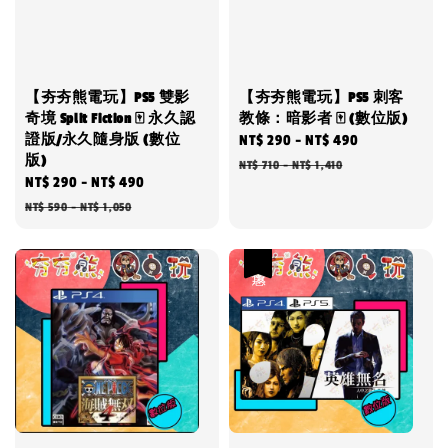
【夯夯熊電玩】PS5 雙影
【夯夯熊電玩】PS5 刺客
奇境 Split Fiction 🀄 永久認
教條：暗影者 🀄 (數位版)
證版/永久隨身版 (數位
Sale
NT$ 290
-
NT$ 490
Regular
版)
price
price
NT$ 710
-
NT$ 1,410
Sale
NT$ 290
-
NT$ 490
Regular
price
price
NT$ 590
-
NT$ 1,050
優惠