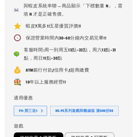
price
與蝦皮系統串聯→商品顯示「下標數量 N」，需
填 N 才是正確售價。
蝦皮7萬多!!五星優質評價!!
保證營業時間內30-60分鐘內交易完畢!!
客服時間:周一到周五12點-22點，周六12點-21
點，周日11點-20點
ATM銀行付款/信用卡/超商繳費
10年以上服務經營!!
適用優惠
PS-買三送1
NS.PS系列遊戲與離線版 滿500折50
遊戲