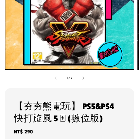
1
/
7
【夯夯熊電玩】 PS5&PS4
快打旋風 5 🀄 (數位版)
Regular
NT$ 290