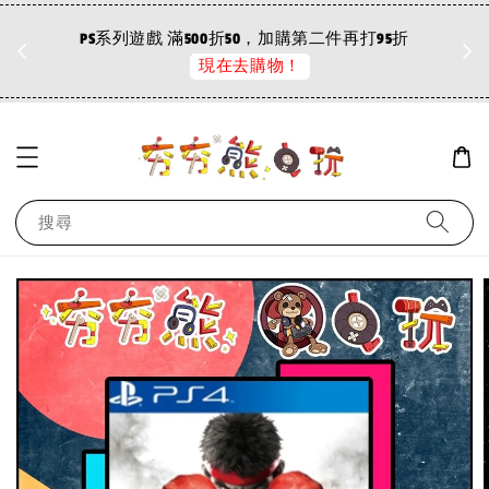
折
PS系列遊戲 滿500折50，加購第二件再打95折
現在去購物！
搜尋