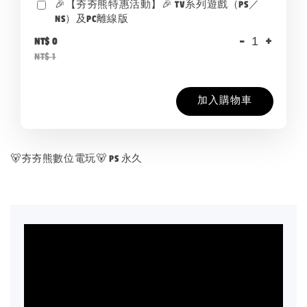
🎉【夯夯熊特惠活動】🎉 TV系列遊戲（PS／
NS）及PC離線版
-
+
NT$ 0
NT$ 1
加入購物車
🐻夯夯熊數位電玩🐻 PS 永久