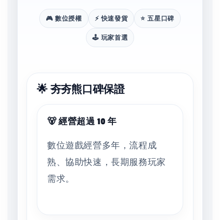
🎮 數位授權
⚡ 快速發貨
⭐ 五星口碑
🕹️ 玩家首選
🌟 夯夯熊口碑保證
🐻 經營超過 10 年
數位遊戲經營多年，流程成
熟、協助快速，長期服務玩家
需求。