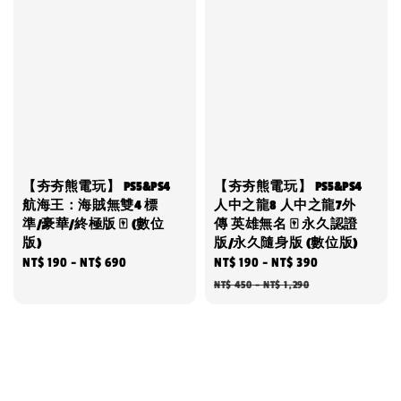
【夯夯熊電玩】 PS5&PS4
【夯夯熊電玩】 PS5&PS4
航海王：海賊無雙4 標
人中之龍8 人中之龍7外
準/豪華/終極版 🀄 (數位
傳 英雄無名 🀄 永久認證
版)
版/永久隨身版 (數位版)
Regular
NT$ 190
-
NT$ 690
Sale
NT$ 190
-
NT$ 390
Regular
price
price
price
NT$ 450
-
NT$ 1,290