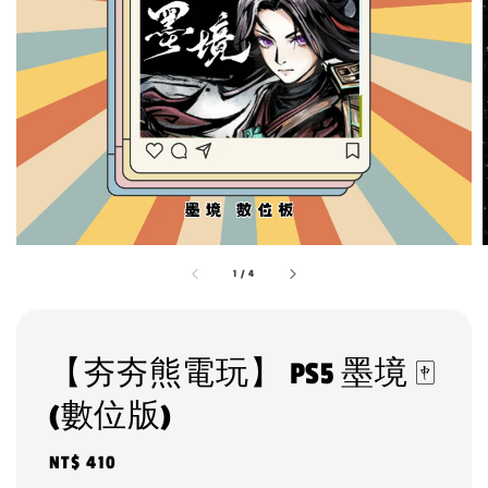
1
/
4
【夯夯熊電玩】 PS5 墨境 🀄
(數位版)
Regular
NT$ 410