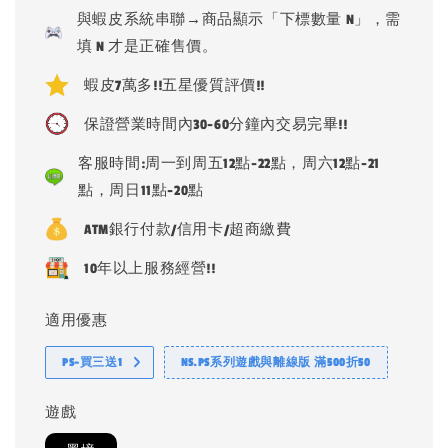
price
與蝦皮系統串聯→商品顯示「下標數量 N」，需
填 N 才是正確售價。
蝦皮7萬多!!五星優質評價!!
保證營業時間內30-60分鐘內交易完畢!!
客服時間:周一到周五12點-22點，周六12點-21
點，周日11點-20點
ATM銀行付款/信用卡/超商繳費
10年以上服務經營!!
適用優惠
PS-買三送1
NS.PS系列遊戲與離線版 滿500折50
遊戲