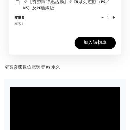
🎉【夯夯熊特惠活動】🎉 TV系列遊戲（PS／
NS）及PC離線版
-
+
NT$ 0
NT$ 1
加入購物車
🐻夯夯熊數位電玩🐻 PS 永久