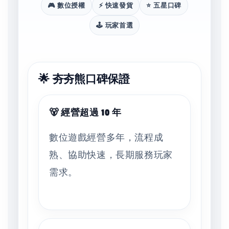
🎮 數位授權
⚡ 快速發貨
⭐ 五星口碑
🕹️ 玩家首選
🌟 夯夯熊口碑保證
🐻 經營超過 10 年
數位遊戲經營多年，流程成
熟、協助快速，長期服務玩家
需求。