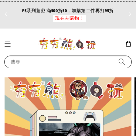
折
PS系列遊戲 滿500折50，加購第二件再打95折
現在去購物！
搜尋