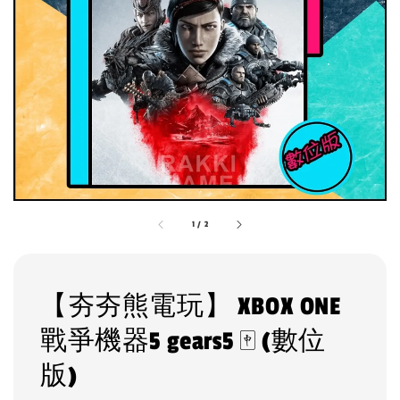
1
/
2
【夯夯熊電玩】 XBOX ONE
戰爭機器5 gears5 🀄 (數位
版)