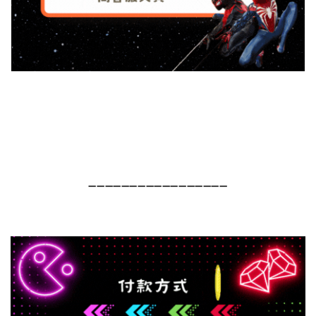
➖➖➖➖➖➖➖➖➖➖➖➖➖➖➖➖➖