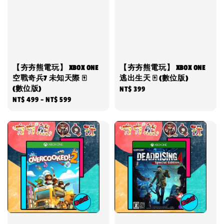
【夯夯熊電玩】 XBOX ONE
【夯夯熊電玩】 XBOX ONE
空戰奇兵7 未知天際 🀄
逃出生天 🀄 (數位版)
(數位版)
Regular
NT$ 399
Regular
NT$ 499
-
NT$ 599
price
price