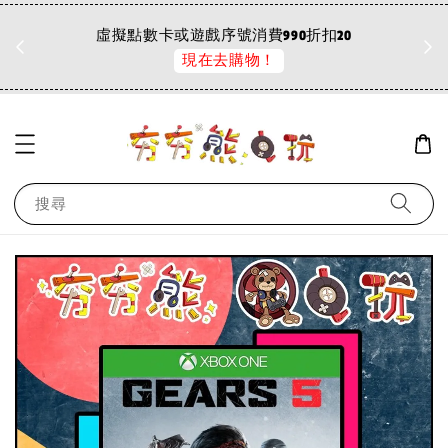
🎉
虛擬點數卡或遊戲序號消費990折扣20
現在去購物！
搜尋