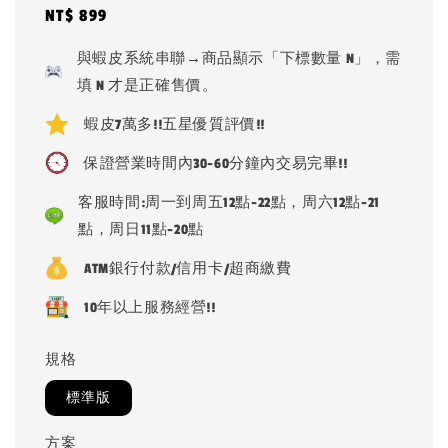
Regular
NT$ 899
price
與蝦皮系統串聯→商品顯示「下標數量 N」，需
填 N 才是正確售價。
蝦皮7萬多!!五星優質評價!!
保證營業時間內30-60分鐘內交易完畢!!
客服時間:周一到周五12點-22點，周六12點-21
點，周日11點-20點
ATM銀行付款/信用卡/超商繳費
10年以上服務經營!!
規格
標準版
方案