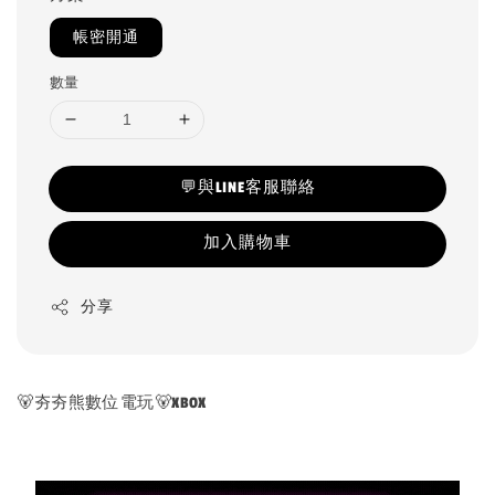
帳密開通
數量
💬與LINE客服聯絡
加入購物車
分享
🐻夯夯熊數位電玩🐻XBOX