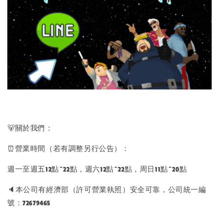
🐻關於我們：
⏰營業時間（若有調整另行公告）：
週一至週五12點~22點，週六12點~22點，周日11點~20點
🔈本公司有經濟部（許可營業執照）安全可靠，公司統一編
號：72679465