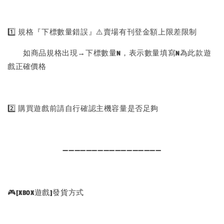
1️⃣ 規格『下標數量錯誤』⚠️賣場有刊登金額上限差限制
如商品規格出現→下標數量N，表示數量填寫N為此款遊
戲正確價格
2️⃣ 購買遊戲前請自行確認主機容量是否足夠
➖➖➖➖➖➖➖➖➖➖➖➖➖➖➖➖➖
🎮[XBOX遊戲]發貨方式