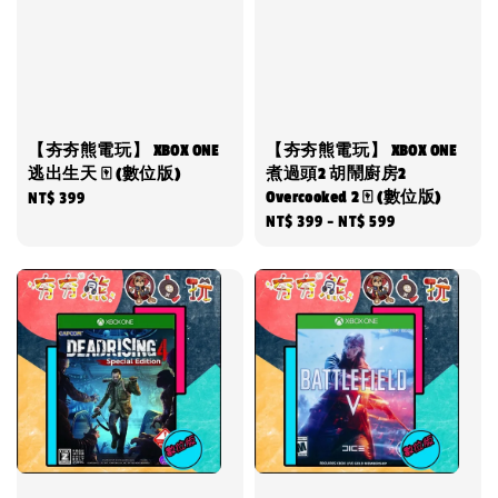
【夯夯熊電玩】 XBOX ONE
【夯夯熊電玩】 XBOX ONE
逃出生天 🀄 (數位版)
煮過頭2 胡鬧廚房2
Overcooked 2 🀄 (數位版)
Regular
NT$ 399
Regular
NT$ 399
-
NT$ 599
price
price