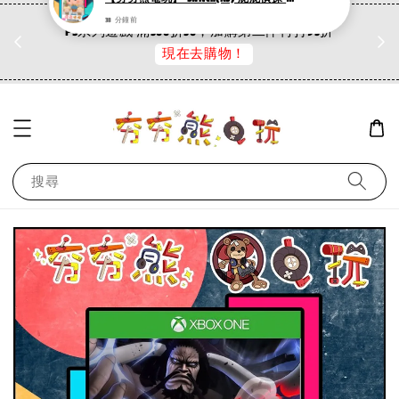
折
PS系列遊戲 滿500折50，加購第二件再打95折
現在去購物！
搜尋