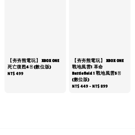
【夯夯熊電玩】 XBOX ONE
【夯夯熊電玩】 XBOX ONE
死亡復甦4 🀄 (數位版)
戰地風雲1 革命
Battlefield 1 戰地風雲5 🀄
Regular
NT$ 499
(數位版)
price
Regular
NT$ 449
-
NT$ 899
price