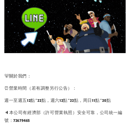
🐻關於我們：
⏰營業時間（若有調整另行公告）：
週一至週五12點~22點，週六12點~22點，周日11點~20點
🔈本公司有經濟部（許可營業執照）安全可靠，公司統一編
號：72679465