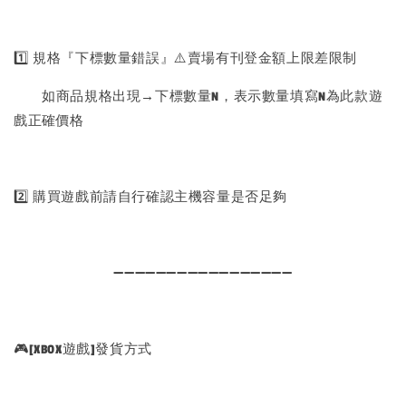
1️⃣ 規格『下標數量錯誤』⚠️賣場有刊登金額上限差限制
如商品規格出現→下標數量N，表示數量填寫N為此款遊
戲正確價格
2️⃣ 購買遊戲前請自行確認主機容量是否足夠
➖➖➖➖➖➖➖➖➖➖➖➖➖➖➖➖➖
🎮[XBOX遊戲]發貨方式