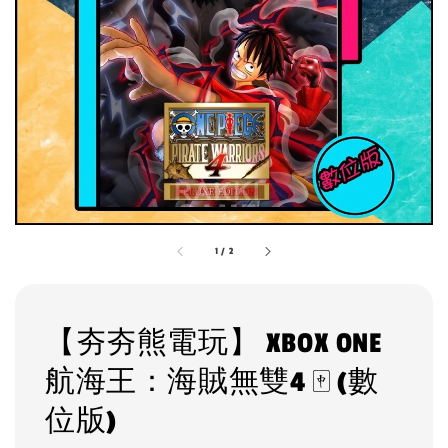
1
/
2
【夯夯熊電玩】 XBOX ONE
航海王：海賊無雙4 🀄 (數
位版)