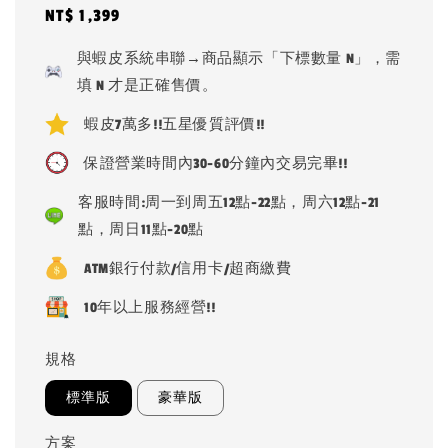
Regular
NT$ 1,399
price
與蝦皮系統串聯→商品顯示「下標數量 N」，需
填 N 才是正確售價。
蝦皮7萬多!!五星優質評價!!
保證營業時間內30-60分鐘內交易完畢!!
客服時間:周一到周五12點-22點，周六12點-21
點，周日11點-20點
ATM銀行付款/信用卡/超商繳費
10年以上服務經營!!
規格
標準版
豪華版
方案