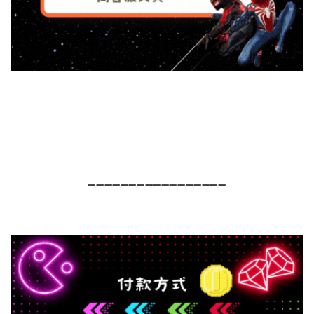
➖➖➖➖➖➖➖➖➖➖➖➖➖➖➖➖➖