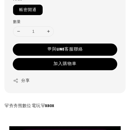
帳密開通
數量
💬與LINE客服聯絡
加入購物車
分享
🐻夯夯熊數位電玩🐻XBOX