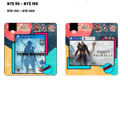
Sale
NT$ 90
-
NT$ 190
Regular
price
price
NT$ 150
-
NT$ 400
優惠
優惠