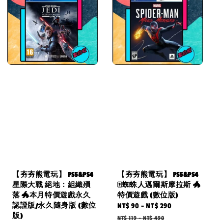
【夯夯熊電玩】 PS5&PS4
【夯夯熊電玩】 PS5&PS4
星際大戰 絕地：組織殞
🀄蜘蛛人邁爾斯摩拉斯 🐲
落 🐲本月特價遊戲永久
特價遊戲 (數位版)
認證版/永久隨身版 (數位
Sale
NT$ 90
-
NT$ 290
Regular
版)
price
price
NT$ 119
-
NT$ 490