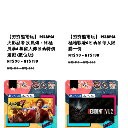
【夯夯熊電玩】 PS5&PS4
【夯夯熊電玩】 PS5&PS4
火影忍者 疾風傳：終極
極地戰嚎6 🀄 🐲🎀每人限
風暴4 慕留人傳 🀄 🐲特價
購一份
遊戲 (數位版)
Sale
NT$ 90
-
NT$ 190
Regular
Sale
NT$ 90
-
NT$ 190
Regular
price
price
NT$ 119
-
NT$ 390
price
price
NT$ 119
-
NT$ 390
優惠
優惠