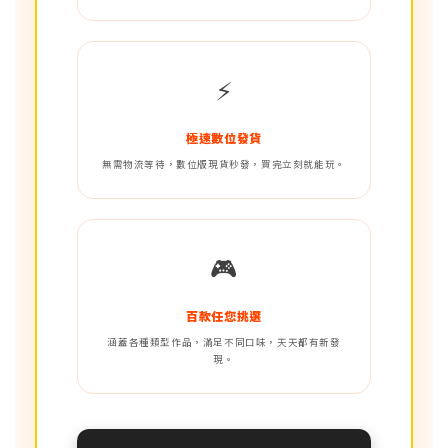
⚡
極速數位發貨
無需物流等待，數位版現貨秒發，買完立刻就能玩。
🎮
百款任您挑選
涵蓋各種類型作品，滿足不同口味，天天都有新發
現。