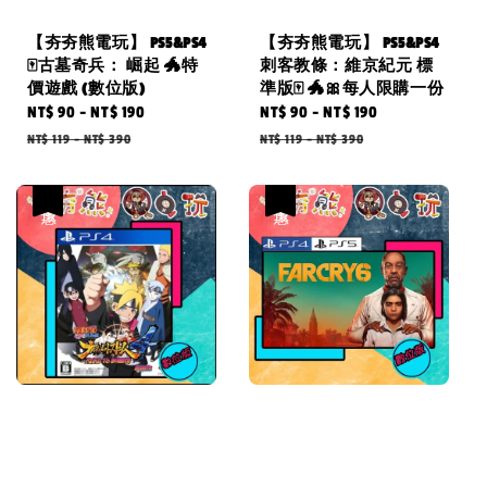
【夯夯熊電玩】 PS5&PS4
【夯夯熊電玩】 PS5&PS4
🀄古墓奇兵： 崛起 🐲特
刺客教條：維京紀元 標
價遊戲 (數位版)
準版🀄 🐲🎀每人限購一份
Sale
NT$ 90
-
NT$ 190
Regular
Sale
NT$ 90
-
NT$ 190
Regular
price
price
price
price
NT$ 119
-
NT$ 390
NT$ 119
-
NT$ 390
優惠
優惠