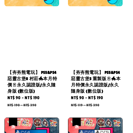
【夯夯熊電玩】 PS5&PS4
【夯夯熊電玩】 PS5&PS4
惡靈古堡8 村莊🐲本月特
惡靈古堡3 重製版 🀄 🐲本
價 🀄 永久認證版/永久隨
月特價永久認證版/永久
身版 (數位版)
隨身版 (數位版)
Sale
NT$ 90
-
NT$ 190
Regular
Sale
NT$ 90
-
NT$ 190
Regular
price
price
price
price
NT$ 190
-
NT$ 390
NT$ 119
-
NT$ 390
優惠
優惠