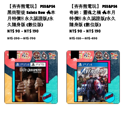
【夯夯熊電玩】 PS5&PS4
【夯夯熊電玩】 PS5&PS4
黑街聖徒 Saints Row 🐲本
奇納：靈魂之橋 🐲本月
月特價🀄 永久認證版/永
特價🀄 永久認證版/永久
久隨身版 (數位版)
隨身版 (數位版)
Sale
NT$ 90
-
NT$ 190
Regular
Sale
NT$ 90
-
NT$ 190
Regular
price
price
price
price
NT$ 290
-
NT$ 790
NT$ 150
-
NT$ 490
優惠
優惠