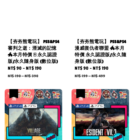
【夯夯熊電玩】 PS5&PS4
【夯夯熊電玩】 PS5&PS4
審判之逝：湮滅的記憶
漫威復仇者聯盟 🐲本月
🐲本月特價 🀄 永久認證
特價 永久認證版/永久隨
版/永久隨身版 (數位版)
身版 (數位版)
Sale
NT$ 90
-
NT$ 190
Regular
Sale
NT$ 90
-
NT$ 190
Regular
price
price
price
price
NT$ 190
-
NT$ 390
NT$ 199
-
NT$ 499
優惠
優惠