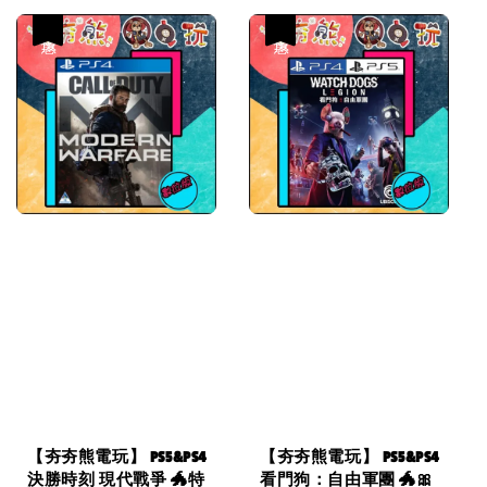
優惠
優惠
【夯夯熊電玩】 PS5&PS4
【夯夯熊電玩】 PS5&PS4
決勝時刻 現代戰爭 🐲特
看門狗：自由軍團 🐲🎀