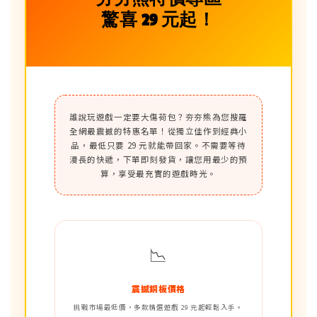
驚喜 29 元起！
誰說玩遊戲一定要大傷荷包？夯夯熊為您搜羅
全網最震撼的特惠名單！從獨立佳作到經典小
品，最低只要 29 元就能帶回家。不需要等待
漫長的快遞，下單即刻發貨，讓您用最少的預
算，享受最充實的遊戲時光。
📉
震撼銅板價格
挑戰市場最低價，多款精選遊戲 29 元起輕鬆入手。