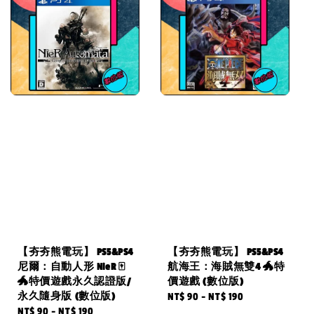
【夯夯熊電玩】 PS5&PS4
【夯夯熊電玩】 PS5&PS4
尼爾：自動人形 NieR 🀄
航海王：海賊無雙4 🐲特
🐲特價遊戲永久認證版/
價遊戲 (數位版)
永久隨身版 (數位版)
Regular
NT$ 90
-
NT$ 190
Sale
NT$ 90
-
NT$ 190
Regular
price