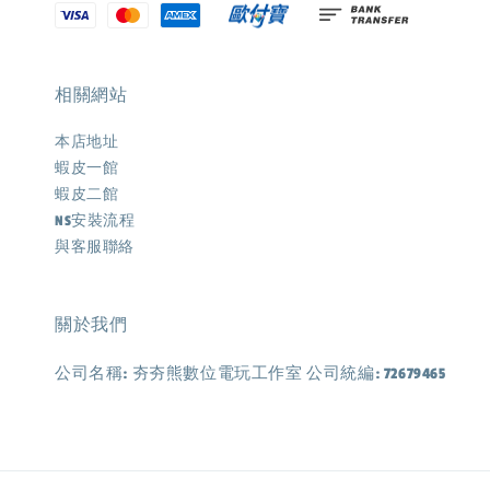
相關網站
本店地址
蝦皮一館
蝦皮二館
NS安裝流程
與客服聯絡
關於我們
公司名稱: 夯夯熊數位電玩工作室 公司統編: 72679465