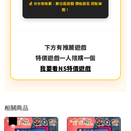
💰 夯夯熊推薦：數位版遊戲 價格超低 輕鬆破
關！
下方有推薦遊戲
特價遊戲一人限購一個
我要看NS特價遊戲
相關商品
優惠