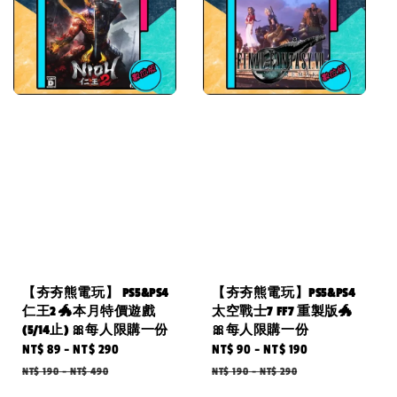
【夯夯熊電玩】 PS5&PS4
【夯夯熊電玩】PS5&PS4
仁王2 🐲本月特價遊戲
太空戰士7 FF7 重製版🐲
(5/14止) 🎀每人限購一份
🎀每人限購一份
Sale
NT$ 89
-
NT$ 290
Regular
Sale
NT$ 90
-
NT$ 190
Regular
price
price
price
price
NT$ 190
-
NT$ 490
NT$ 190
-
NT$ 290