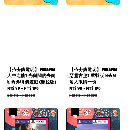
【夯夯熊電玩】 PS5&PS4
【夯夯熊電玩】 PS5&PS4
人中之龍7 光與闇的去向
惡靈古堡2 重製版 🀄🐲🎀
🀄 🐲🐲特價遊戲 (數位版)
每人限購一份
Sale
NT$ 90
-
NT$ 190
Regular
Sale
NT$ 90
-
NT$ 190
Regular
price
price
price
price
NT$ 119
-
NT$ 390
NT$ 119
-
NT$ 390
優惠
優惠