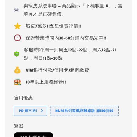
price
與蝦皮系統串聯→商品顯示「下標數量 N」，需
填 N 才是正確售價。
蝦皮7萬多!!五星優質評價!!
保證營業時間內30-60分鐘內交易完畢!!
客服時間:周一到周五12點-22點，周六12點-21
點，周日11點-20點
ATM銀行付款/信用卡/超商繳費
10年以上服務經營!!
適用優惠
PS-買三送1
NS.PS系列遊戲與離線版 滿500折50
遊戲