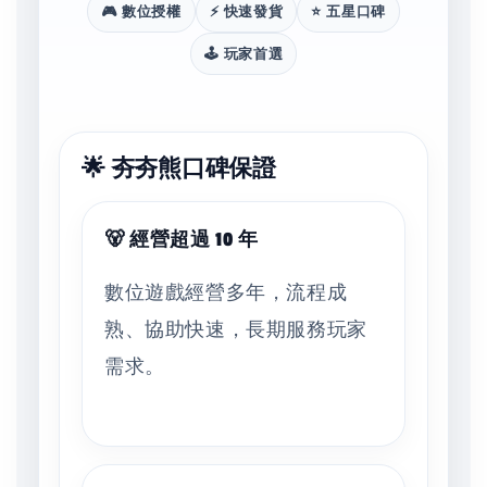
🎮 數位授權
⚡ 快速發貨
⭐ 五星口碑
🕹️ 玩家首選
🌟 夯夯熊口碑保證
🐻 經營超過 10 年
數位遊戲經營多年，流程成
熟、協助快速，長期服務玩家
需求。