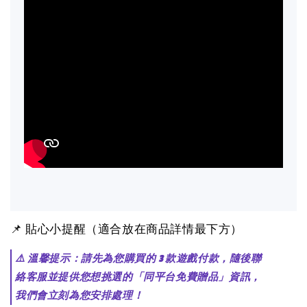
📌 貼心小提醒（適合放在商品詳情最下方）
⚠️ 溫馨提示：請先為您購買的 3 款遊戲付款，隨後聯
絡客服並提供您想挑選的「同平台免費贈品」資訊，
我們會立刻為您安排處理！