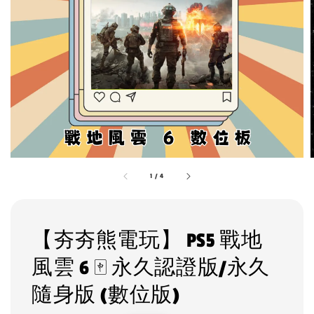
1
/
4
【夯夯熊電玩】 PS5 戰地
風雲 6 🀄 永久認證版/永久
隨身版 (數位版)