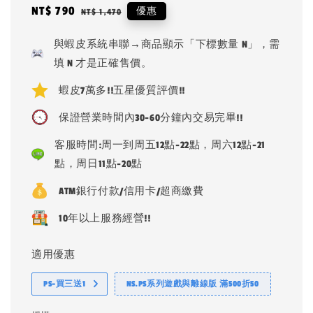
Sale
NT$ 790
Regular
優惠
NT$ 1,470
price
price
與蝦皮系統串聯→商品顯示「下標數量 N」，需
填 N 才是正確售價。
蝦皮7萬多!!五星優質評價!!
保證營業時間內30-60分鐘內交易完畢!!
客服時間:周一到周五12點-22點，周六12點-21
點，周日11點-20點
ATM銀行付款/信用卡/超商繳費
10年以上服務經營!!
適用優惠
PS-買三送1
NS.PS系列遊戲與離線版 滿500折50