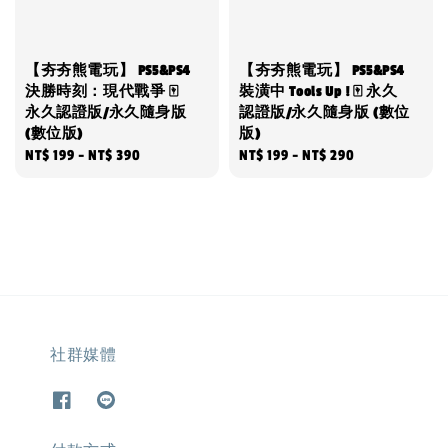
【夯夯熊電玩】 PS5&PS4
【夯夯熊電玩】 PS5&PS4
決勝時刻：現代戰爭 🀄
裝潢中 Tools Up ! 🀄 永久
永久認證版/永久隨身版
認證版/永久隨身版 (數位
(數位版)
版)
Regular
NT$ 199
-
NT$ 390
Regular
NT$ 199
-
NT$ 290
price
price
社群媒體