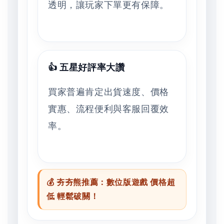
透明，讓玩家下單更有保障。
👍 五星好評率大讚
買家普遍肯定出貨速度、價格
實惠、流程便利與客服回覆效
率。
💰 夯夯熊推薦：數位版遊戲 價格超
低 輕鬆破關！