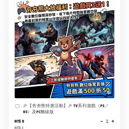
🎉【夯夯熊特惠活動】🎉 TV系列遊戲（PS／
NS）及PC離線版
-
+
NT$ 0
NT$ 1