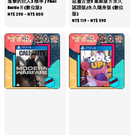
進擊的巨人2 標準 / Final
惡靈古堡3 重製版 🀄 永久
Battle 🀄 (數位版)
認證版/永久隨身版 (數位
版)
Regular
NT$ 290
-
NT$ 800
Regular
NT$ 119
-
NT$ 390
price
price