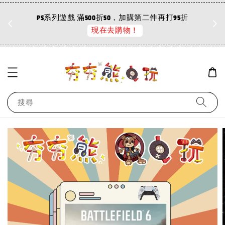
折
PS系列遊戲 滿500折50，加購第二件再打95折
現在去購物！
搜尋