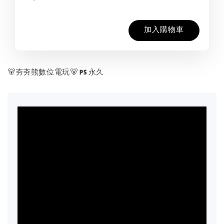
加入購物車
🐻夯夯熊數位電玩🐻 PS 永久