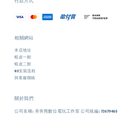
付款方式
相關網站
本店地址
蝦皮一館
蝦皮二館
NS安裝流程
與客服聯絡
關於我們
公司名稱: 夯夯熊數位電玩工作室 公司統編: 72679465