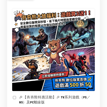
🎉【夯夯熊特惠活動】🎉 TV系列遊戲（PS／
NS）及PC離線版