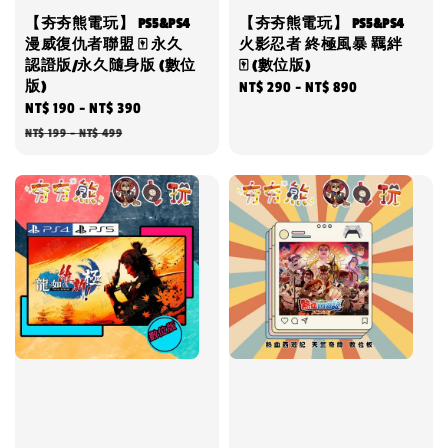
【夯夯熊電玩】 PS5&PS4
【夯夯熊電玩】 PS5&PS4
漫威復仇者聯盟 🀄 永久
火影忍者 終極風暴 羈絆
認證版/永久隨身版 (數位
🀄 (數位版)
版)
Regular
NT$ 290
-
NT$ 890
Sale
NT$ 190
-
NT$ 390
Regular
price
price
price
NT$ 199
-
NT$ 499