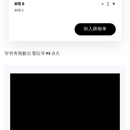
-
+
NT$ 0
NT$ 1
加入購物車
🐻夯夯熊數位電玩🐻 PS 永久