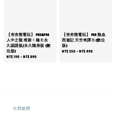
【夯夯熊電玩】 PS5&PS4
【夯夯熊電玩】 PS5 熱血
人中之龍 维新！極 🀄 永
西遊記 天竺奇譚 🀄 (數位
久認證版/永久隨身版 (數
版)
位版)
Regular
NT$ 250
-
NT$ 490
Regular
NT$ 190
-
NT$ 890
price
price
社群媒體