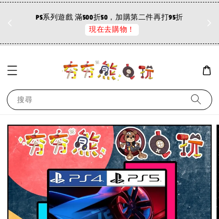
折
PS系列遊戲 滿500折50，加購第二件再打95折
現在去購物！
搜尋