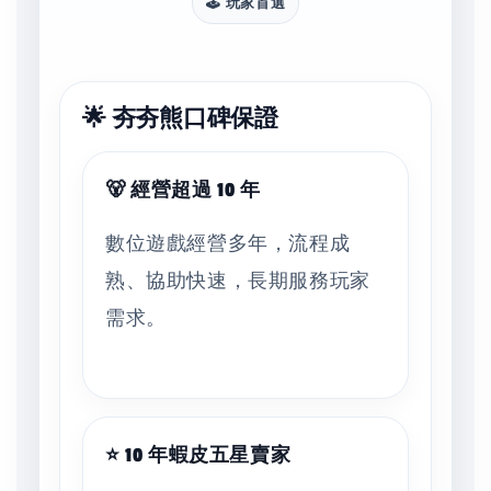
🕹️ 玩家首選
🌟 夯夯熊口碑保證
🐻 經營超過 10 年
數位遊戲經營多年，流程成
熟、協助快速，長期服務玩家
需求。
⭐ 10 年蝦皮五星賣家