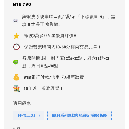
Regular
NT$ 790
price
與蝦皮系統串聯→商品顯示「下標數量 N」，需
填 N 才是正確售價。
蝦皮7萬多!!五星優質評價!!
保證營業時間內30-60分鐘內交易完畢!!
客服時間:周一到周五12點-22點，周六12點-21
點，周日11點-20點
ATM銀行付款/信用卡/超商繳費
10年以上服務經營!!
適用優惠
PS-買三送1
NS.PS系列遊戲與離線版 滿500折50
規格