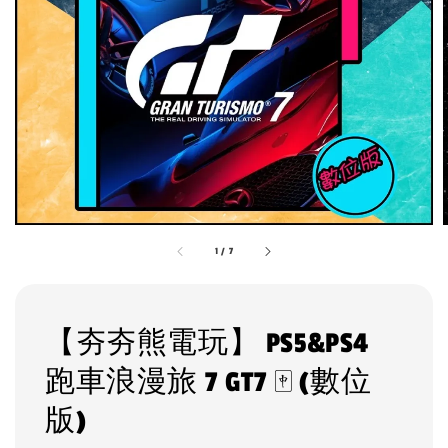
1
/
7
【夯夯熊電玩】 PS5&PS4
跑車浪漫旅 7 GT7 🀄 (數位
版)